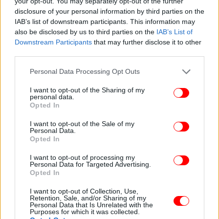
your opt-out. You may separately opt-out of the further
Δεύτερη αύξηση κατώτατου μισθού μέσα στο 2022
disclosure of your personal information by third parties on the
IAB’s list of downstream participants. This information may
Νωρίτερα, ο κυβερνητικός εκπρόσωπος
Γιάννης
also be disclosed by us to third parties on the
IAB’s List of
Οικονόμου
, ερωτηθείς σχετικά, απάντησε:
Downstream Participants
that may further disclose it to other
third parties.
«Η αύξηση του πληθωρισμού είναι ένα παγκόσμιο
Please note that this website/app uses one or more Google
Personal Data Processing Opt Outs
φαινόμενο και, προφανώς, επηρεάζει και την
services and may gather and store information including but
not limited to your visit or usage behaviour. You may click to
I want to opt-out of the Sharing of my
οικιακή οικονομία. Βρισκόμαστε, ήδη, αντιμέτωποι
personal data.
grant or deny consent to Google and its third-party tags to
με τις συνέπειες των ανατιμήσεων, κάτι που
Opted In
use your data for below specified purposes in below Google
επηρεάζει την οικονομία των νοικοκυριών, την
consent section.
I want to opt-out of the Sale of my
τσέπη των καταναλωτών, των πολιτών, αλλά και
Personal Data.
των επιχειρήσεων.
Opted In
I want to opt-out of processing my
Η κυβέρνηση όλο το προηγούμενο διάστημα έχει
Personal Data for Targeted Advertising.
Opted In
σταθεί στο πλευρό της κοινωνίας. Συγκεκριμένα,
αναφέρω σε ό,τι αφορά την ενέργεια, ότι από το
I want to opt-out of Collection, Use,
Retention, Sale, and/or Sharing of my
Σεπτέμβριο μέχρι τώρα έχουμε διαθέσει πάνω από
Personal Data that Is Unrelated with the
1,3 δισ. ευρώ για τη στήριξη των νοικοκυριών. Τον
Purposes for which it was collected.