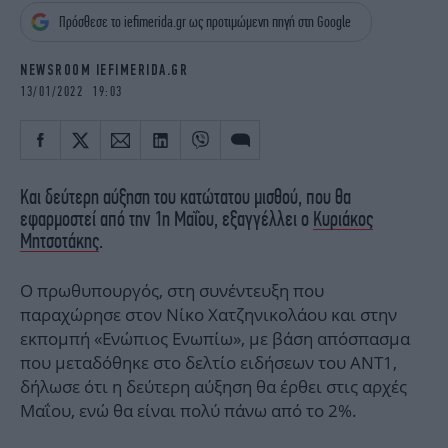
iBOOKS
ΖΩΔΙΑ
Πρόσθεσε το iefimerida.gr ως προτιμώμενη πηγή στη Google
OSCARS
THE OCEAN
MEDIA
ELAMEFORA
NEWSROOM IEFIMERIDA.GR
13/01/2022 19:03
NEWSLETTER
Και δεύτερη αύξηση του κατώτατου μισθού, που θα
εφαρμοστεί από την 1η Μαΐου, εξαγγέλλει ο
Κυριάκος
Μητσοτάκης
.
Ο πρωθυπουργός, στη συνέντευξη που
παραχώρησε στον Νίκο Χατζηνικολάου και στην
εκπομπή «Ενώπιος Ενωπίω», με βάση απόσπασμα
που μεταδόθηκε στο δελτίο ειδήσεων του AΝΤ1,
δήλωσε ότι η δεύτερη αύξηση θα έρθει στις αρχές
Μαΐου, ενώ θα είναι πολύ πάνω από το 2%.