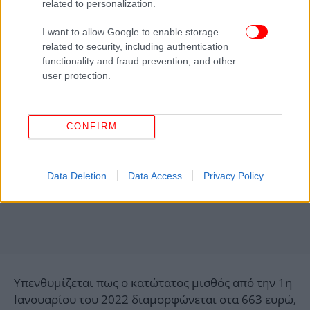
related to personalization.
ελληνικής οικονομίας, ούτε την αναπτυξιακή της
διάσταση».
I want to allow Google to enable storage
related to security, including authentication
functionality and fraud prevention, and other
user protection.
CONFIRM
Data Deletion
Data Access
Privacy Policy
Υπενθυμίζεται πως ο κατώτατος μισθός από την 1η
Ιανουαρίου του 2022 διαμορφώνεται στα 663 ευρώ,