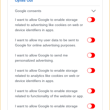
Opted Out
Ιανουάριο ένα ποσό της τάξεως των 400 εκατ. ευρώ
για την υποστήριξη των νοικοκυριών, αλλά και των
Google consents
επιχειρήσεων και των αγροτών σε ό,τι αφορά τις
ανατιμήσεις της ηλεκτρικής ενέργειας. Η πολιτική
I want to allow Google to enable storage
related to advertising like cookies on web or
μας διευρύνει το διαθέσιμο εισόδημα, κάτι που
device identifiers in apps.
έγινε το προηγούμενο διάστημα και εξελίσσεται,
συνεχίζεται και τώρα. Έχει αυξηθεί ο κατώτατος
I want to allow my user data to be sent to
μισθός, έχουν μειωθεί οι φόροι και οι ασφαλιστικές
Google for online advertising purposes.
εισφορές.
I want to allow Google to send me
personalized advertising.
Θα πάμε σε δεύτερη αύξηση του κατώτατου μισθού
μέσα στο 2022. Ο πρωθυπουργός θα περιγράψει
I want to allow Google to enable storage
πολύ συγκεκριμένα τη διαδικασία της αύξησης
related to analytics like cookies on web or
αυτής. Παίρνουμε μέτρα για τη σωστή λειτουργία
device identifiers in apps.
της αγοράς, έτσι ώστε ο καταναλωτής να έχει
επιλογές. Με την πολιτική μας δεν πρόκειται να
I want to allow Google to enable storage
related to functionality of the website or app.
αφήσουμε κανέναν απροστάτευτο απέναντι σ’ αυτό
το κύμα ανατιμήσεων και, ταυτόχρονα, δεν θα
I want to allow Google to enable storage
θέσουμε σε κίνδυνο ούτε τη σταθεροποίηση της