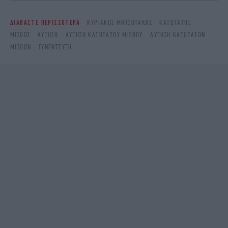
ΔΙΑΒΑΣΤΕ ΠΕΡΙΣΣΟΤΕΡΑ
ΚΥΡΙΆΚΟΣ ΜΗΤΣΟΤΆΚΗΣ
ΚΑΤΏΤΑΤΟΣ
ΜΙΣΘΌΣ
ΑΎΞΗΣΗ
ΑΎΞΗΣΗ ΚΑΤΏΤΑΤΟΥ ΜΙΣΘΟΎ
ΑΥΞΗΣΗ ΚΑΤΩΤΑΤΩΝ
ΜΙΣΘΩΝ
ΣΥΝΈΝΤΕΥΞΗ