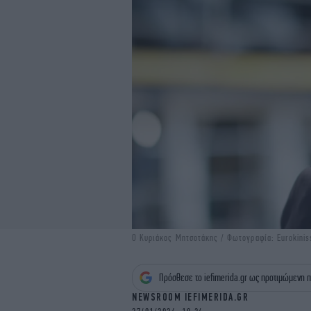
Ο Κυριάκος Μητσοτάκης / Φωτογραφία: Eurokinis
Πρόσθεσε το iefimerida.gr ως προτιμώμενη π
NEWSROOM IEFIMERIDA.GR