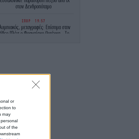
εσσαλονίκη: Παράσυρση πεζού από ΙΧ
στον Δενδροπόταμο
ΣΠΟΡ
19:57
λυμπιακός, μεταγραφές: Επίσημα στην
ίβερ Πλέιτ ο Φρανσίσκο Ορτέγκα - Το
αποχαιρετιστήριο μήνυμά του
ΠΟΛΙΤΙΣΜΟΣ
19:56
ttica Roots Festival: Εννέα συναυλίες,
δεκάδες χιλιάδες θεατές, ένας νέος
πολιτιστικός χάρτης της Αττικής
MEDIA
19:39
BC 2026: Εκεί όπου θα αποφασιστεί το
έλλον των media - Από την AI, στη νέα
sonal or
εποχή της ενημέρωσης
ection to
ou may
ΚΟΣΜΟΣ
19:38
 personal
Βουλγαρία: Υποχώρησε η στάθμη του
out of the
ούναβη και αποκαλύφθηκαν τα θεμέλια
 downstream