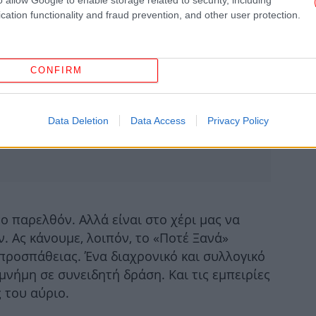
cation functionality and fraud prevention, and other user protection.
Το
CONFIRM
Η
Data Deletion
Data Access
Privacy Policy
Μπ
«
 παρελθόν. Αλλά είναι στο χέρι μας να
. Ας κάνουμε, λοιπόν, το «Ποτέ Ξανά»
προσπάθειας. Ένα διαχρονικό και συλλογικό
Π
νήμη σε συνειδητή δράση. Και τις εμπειρίες
βο
ς του αύριο.