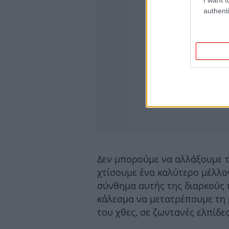
authenti
Δεν μπορούμε να αλλάξουμε το
χτίσουμε ένα καλύτερο μέλλον
σύνθημα αυτής της διαρκούς 
κάλεσμα να μετατρέπουμε τη μ
του χθες, σε ζωντανές ελπίδε