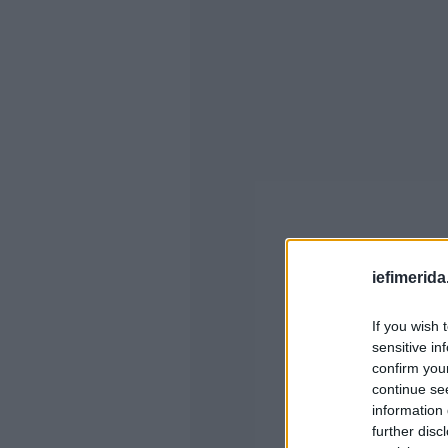
iefimerida
If you wish 
sensitive in
confirm you
continue se
information 
further disc