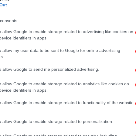
προειδοποίηση ότι η μισαλλοδοξία, ο
Out
ς δεν έχουν θέση στις κοινωνίες μας. Γι’
ήγορση απέναντι στις δυνάμεις του μίσους
consents
o allow Google to enable storage related to advertising like cookies on
«Χ
evice identifiers in apps.
αξίες του ανθρωπισμού, της διεθνούς
o allow my user data to be sent to Google for online advertising
ίας δοκιμάζονται και πάλι σε πολλά πεδία.
s.
ις υπερασπιζόμαστε, αποκαλύπτοντας τους
Θ
χθρούς της προόδου -με όποιο προσωπείο
to allow Google to send me personalized advertising.
o allow Google to enable storage related to analytics like cookies on
evice identifiers in apps.
Επ
o allow Google to enable storage related to functionality of the website
o allow Google to enable storage related to personalization.
Υ
o allow Google to enable storage related to security, including