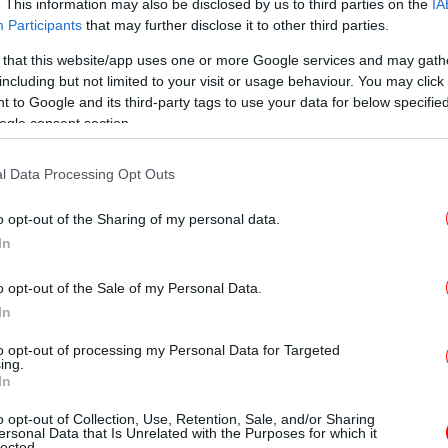
. This information may also be disclosed by us to third parties on the
IA
Participants
that may further disclose it to other third parties.
 Μητσοτάκη
 that this website/app uses one or more Google services and may gath
including but not limited to your visit or usage behaviour. You may click 
 to Google and its third-party tags to use your data for below specifi
εμ
α από την απελευθέρωση του Άουσβιτς.
ogle consent section.
00 Εβραίων που υπέφεραν και εξοντώθηκαν
ραμένει ζωντανή. Μαζί της, και η θύμηση
l Data Processing Opt Outs
τρίδα μας πλήρωσε, τότε, βαρύ τίμημα,
Στ
o opt-out of the Sharing of my personal data.
βραϊκού πληθυσμού της.
θα
In
ιώνες στη Θεσσαλονίκη, στην Αθήνα, στα
o opt-out of the Sale of my Personal Data.
λλές ακόμη πόλεις, εξολοθρεύθηκαν μέσα σε
In
σιω
δεν έχει ακόμη επουλωθεί, καλώντας κάθε
to opt-out of processing my Personal Data for Targeted
ξεχνά το παρελθόν και να προστατεύει την
ing.
In
o opt-out of Collection, Use, Retention, Sale, and/or Sharing
Ολ
ersonal Data that Is Unrelated with the Purposes for which it
ι μόνο ένα ιστορικό γεγονός με ξεχωριστό
lected.