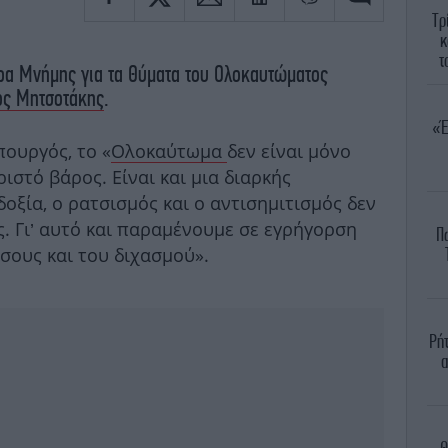
Τρ
κ
τ
ρα Μνήμης για τα Θύματα του Ολοκαυτώματος
ος Μητσοτάκης
.
«Έ
ουργός, το «
Ολοκαύτωμα
δεν είναι μόνο
ιστό βάρος. Είναι και μια διαρκής
οξία, ο ρατσισμός και ο αντισημιτισμός δεν
ς. Γι’ αυτό και παραμένουμε σε εγρήγορση
Π
ίσους και του διχασμού».
Ρήτ
α