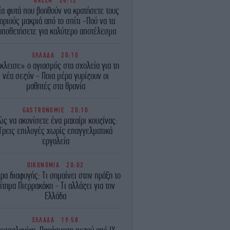
GREEN
20:12
ία φυτά που βοηθούν να κρατήσετε τους
οριούς μακριά από το σπίτι -Πού να τα
οποθετήσετε για καλύτερο αποτέλεσμα
ΕΛΛΑΔΑ
20:10
κλεισε» ο αγιασμός στα σχολεία για τη
νέα σεζόν - Ποια μέρα γυρίζουν οι
μαθητές στα θρανία
GASTRONOMIE
20:10
ώς να ακονίσετε ένα μαχαίρι κουζίνας:
Τρεις επιλογές χωρίς επαγγελματικά
εργαλεία
ΟΙΚΟΝΟΜΙΑ
20:02
ρα διαφυγής: Τι σημαίνει στην πράξη το
ίτημα Πιερρακάκη - Τι αλλάζει για την
Ελλάδα
ΕΛΛΑΔΑ
19:58