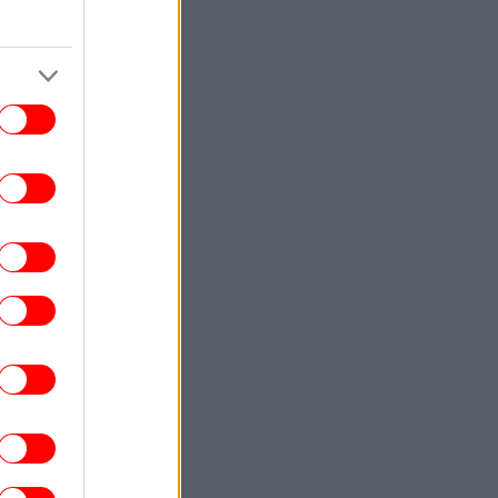
που επλήγησαν από τις καταστροφικές
φωτιές -Τα 118 χαρακτηρίστηκαν
«κόκκινα»
ΣΠΟΡ
19:22
Δεν αλλάζει την στάση της η UEFA:
άθηκε η εμπιστοσύνη στο πρόσωπο του
Ινφαντίνο»
ΕΛΛΑΔΑ
19:19
εσσαλονίκη: Πετούσαν μπάζα για τρία
χρόνια σε χωράφι - Δύο συλλήψεις
ΚΟΣΜΟΣ
19:07
ιτροπή της Γερουσίας έκρινε ένοχο τον
Άντονι Φάουτσι για περιφρόνηση του
Κογκρέσου
ΟΙΚΟΝΟΜΙΑ
19:01
πουργείο Οικονομικών: Χρηματοδότηση
204,6 εκατ. από το Εθνικό Πρόγραμμα