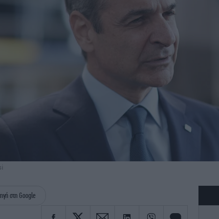
si
ηγή στη Google