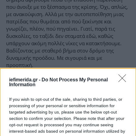
που άνοιξε με το ξέσπασμα της κρίσης. Όχι, απλώς,
με ανακούφιση. Αλλά με την αυτοπεποίθηση μιας
πατρίδας που θυμάται από πού ξεκίνησε και
γνωρίζει, πλέον, πού πηγαίνει. Γιατί, παρά τις
δυσκολίες, το ταξίδι δεν σταματά εδώ, καθώς
υπάρχουν ακόμη πολλές νίκες να κατακτήσουμε.
Βαδίζοντας με σταθερό βήμα στον δρόμο της
δυναμικής προόδου. Με σιγουριά και με
προοπτική.
iefimerida.gr -
Do Not Process My Personal
Information
If you wish to opt-out of the sale, sharing to third parties, or
processing of your personal or sensitive information for
targeted advertising by us, please use the below opt-out
section to confirm your selection. Please note that after your
opt-out request is processed you may continue seeing
interest-based ads based on personal information utilized by