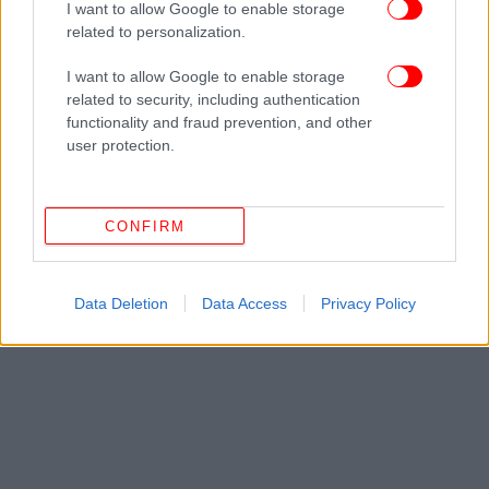
I want to allow Google to enable storage
πρώτοι όλες τις ειδήσεις
related to personalization.
Δείτε όλες τις τελευταίες
Ειδήσεις
από την Ελλάδα και τον Κόσμο,
I want to allow Google to enable storage
στο
related to security, including authentication
functionality and fraud prevention, and other
user protection.
ΔΙΑΒΑΣΤΕ ΠΕΡΙΣΣΟΤΕΡΑ
ΚΥΡΙΆΚΟΣ ΜΗΤΣΟΤΆΚΗΣ
ΕΕ
ΚΟΜΙΣΙΌΝ
CONFIRM
Data Deletion
Data Access
Privacy Policy