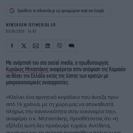
iBOOKS
ΖΩΔΙΑ
Πρόσθεσε το iefimerida.gr ως προτιμώμενη πηγή στη Google
OSCARS
THE OCEAN
MEDIA
ELAMEFORA
NEWSROOM IEFIMERIDA.GR
03/06/2026 16:03
NEWSLETTER
Με ανάρτησή του στα social media, ο πρωθυπουργός
Κυριάκος Μητσοτάκης
αναφέρεται στην απόφαση της Κομισιόν
να θέσει την Ελλάδα εκτός της λίστας των κρατών με
μακροοικονομικές ανισορροπίες.
«Κλείνει ένα αρνητικό κεφάλαιο που άνοιξε πριν
από 16 χρόνια, με τη χώρα μας να αποκαθιστά
πλήρως την κανονικότητα στην οικονομία της»,
αναφέρει ο κ. Μητσοτάκης, προσθέτοντας ότι «η
εξέλιξη αυτή δεν προέκυψε τυχαία. Αντίθετα,
συμπυκνώνει τη σκληρή προσπάθεια πολιτών και