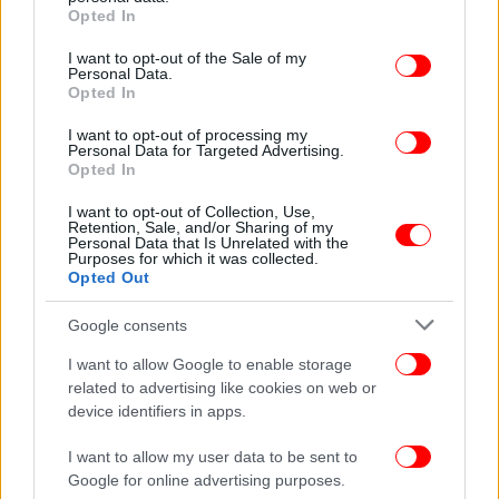
κυβερνητικού έργου.
grant or deny consent to Google and its third-party tags to
Opted In
use your data for below specified purposes in below Google
consent section.
I want to opt-out of the Sale of my
Κληθείς από δημοσιογράφους να σχολιάσει τα όσα
Personal Data.
συμβαίνουν σε ΣΥΡΙΖΑ και ΠΑΣΟΚ απέφυγε να
Opted In
τοποθετηθεί λέγοντας ότι δεν μπορεί να σχολιάσει
I want to opt-out of processing my
θέματα που δεν χειρίζεται ο ίδιος, ενώ του αρκούν
Personal Data for Targeted Advertising.
τα δικά του προβλήματα που έχει να διαχειριστεί.
Opted In
Είναι δεδομένο, όμως, ότι στο Μέγαρο Μαξίμου
I want to opt-out of Collection, Use,
παρακολουθούν στενά τα όσα συμβαίνουν, αφού οι
Retention, Sale, and/or Sharing of my
Personal Data that Is Unrelated with the
συνολικές εξελίξεις στο πολιτικό σύστημα
Purposes for which it was collected.
αντανακλούν και στην κυβέρνηση.
Opted Out
Google consents
Εξαγγελίες με μηνύματα για άμυνα, μεταναστευτικό,
I want to allow Google to enable storage
ενστόλους, ελεύθερους επαγγελματίες
related to advertising like cookies on web or
device identifiers in apps.
Είναι δεδομένη η ανάγκη της να συσπειρώσει το
I want to allow my user data to be sent to
επόμενο διάστημα το ακροατήριο της και να
Google for online advertising purposes.
συγκολλήσει τους δεσμούς που έχουν σπάσει. Οι