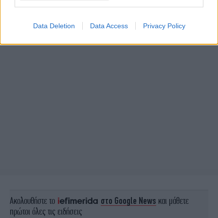
Data Deletion
Data Access
Privacy Policy
Ακολουθήστε το
στο Google News
και μάθετε
πρώτοι όλες τις ειδήσεις