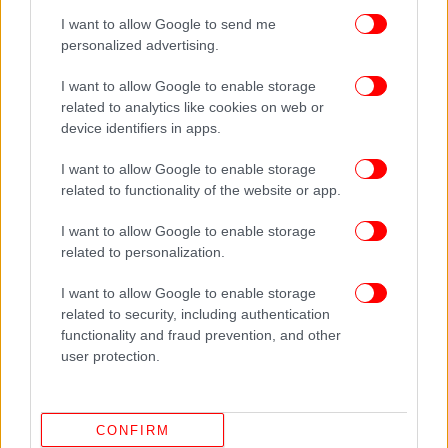
αναφορές που θα κάνει ο Πρωθυπουργός στην
I want to allow Google to send me
αμυντική θωράκιση της χώρας την περασμένη
personalized advertising.
τετραετία, την αντιμετώπιση του μεταναστευτικού
I want to allow Google to enable storage
και μέτρα όπως το νυχτερινό επίδομα στους
related to analytics like cookies on web or
ένστολους και οι βελτιώσεις στην φορολογία των
device identifiers in apps.
ελευθέρων επαγγελματιών εξυπηρετούν αυτόν το
στόχο.
I want to allow Google to enable storage
related to functionality of the website or app.
I want to allow Google to enable storage
related to personalization.
I want to allow Google to enable storage
related to security, including authentication
functionality and fraud prevention, and other
user protection.
CONFIRM