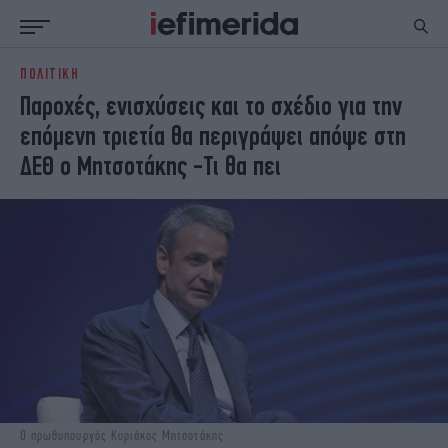
ΠΟΛΙΤΙΚΗ
ΕΙΔΗΣΕΙΣ
ΠΟΛΙΤΙΚΗ
Παροχές, ενισχύσεις και το σχέδιο για την
NON PAPER
ΕΛΛΑΔΑ
επόμενη τριετία θα περιγράψει απόψε στη
ΟΙΚΟΝΟΜΙΑ
ΚΟΣΜΟΣ
ΔΕΘ ο Μητσοτάκης -Τι θα πει
ΠΟΛΙΤΙΣΜΟΣ
ΠΑΝΕΛΛΗΝΙΕΣ
ΖΩΗ
ΣΠΟΡ
ΓΥΝΑΙΚΑ
ENGLISH EDITION
ΠΟΛΗ
STORIES
ΕΚΛΟΓΕΣ
TRAVEL
ΤΕΧΝΟΛΟΓΙΑ
ΥΓΕΙΑ
DESIGN
ΟΛΥΜΠΙΑΚΟΙ ΑΓΩΝΕΣ
EURO
GREEN
PODCAST
iAUTOKINITO
iOPINIONS
iGASTRONOMIE
Ο πρωθυπουργός Κυριάκος Μητσοτάκης