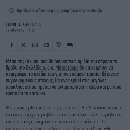
iBOOKS
ΖΩΔΙΑ
Πρόσθεσε το iefimerida.gr ως προτιμώμενη πηγή στη Google
OSCARS
THE OCEAN
MEDIA
ELAMEFORA
ΓΙΑΝΝΗΣ ΚΑΝΤΕΛΗΣ
07/09/2024 06:50
NEWSLETTER
Μέσα σε μία ώρα, όσο θα διαρκέσει η ομιλία του σήμερα το
βράδυ στο Βελλίδειο, ο κ.
Μητσοτάκης
θα επιχειρήσει να
περιγράψει το σχέδιο του για την επόμενη τριετία, θέτοντας
συγκεκριμένους στόχους, θα αναφερθεί στις μεγάλες
προκλήσεις που πρέπει να αντιμετωπίσει η χώρα και με ποιο
τρόπο θα το επιτύχει.
Θα αναφερθεί και στα μέτρα που θα δώσουν λύσεις
στα κυρίαρχα προβλήματα των πολιτών: ακρίβεια,
υγεία, στέγη, δημογραφικό και ασφάλεια. Το
περίγραμμα της ομιλίας του έδωσε ο ίδιος χθες