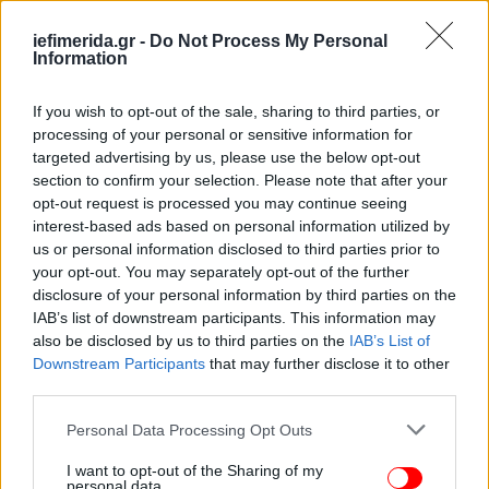
iefimerida.gr -
Do Not Process My Personal
Information
«Θα αποδείξουμε ότι δεν υπάρχουν μόνο καλές
προθέσεις και σχέδιο, αλλά μπορούμε αυτά να τα
If you wish to opt-out of the sale, sharing to third parties, or
υλοποιήσουμε με πρακτικό αντίκτυπο για την
processing of your personal or sensitive information for
κοινωνία», συμπλήρωναν. Όλοι, άλλωστε,
targeted advertising by us, please use the below opt-out
αναγνωρίζουν ότι κάθε μέρα θα είναι κρίσιμη το
section to confirm your selection. Please note that after your
επόμενο διάστημα, αφού η προσοχή όλων των
opt-out request is processed you may continue seeing
πολιτών είναι στραμμένη στην κυβέρνηση και στο
interest-based ads based on personal information utilized by
us or personal information disclosed to third parties prior to
πως χειρίζεται αυτά τα προβλήματα, εν τη απουσία
your opt-out. You may separately opt-out of the further
ουσιαστικής αντιπολίτευσης, με τα κόμματα που
disclosure of your personal information by third parties on the
την αποτελούν να ταλανίζονται από υπαρξιακές
IAB’s list of downstream participants. This information may
κρίσεις.
also be disclosed by us to third parties on the
IAB’s List of
Downstream Participants
that may further disclose it to other
third parties.
Αυτό σκοπεύει να αναδείξει και ο κ. Μητσοτάκης,
στέλνοντας το μήνυμα στα στελέχη της κυβέρνησης
Please note that this website/app uses one or more Google
Personal Data Processing Opt Outs
και του κόμματος ότι έχουν αυξημένη ευθύνη στην
services and may gather and store information including but
άσκηση της εξουσίας και την παραγωγή του
not limited to your visit or usage behaviour. You may click to
I want to opt-out of the Sharing of my
personal data.