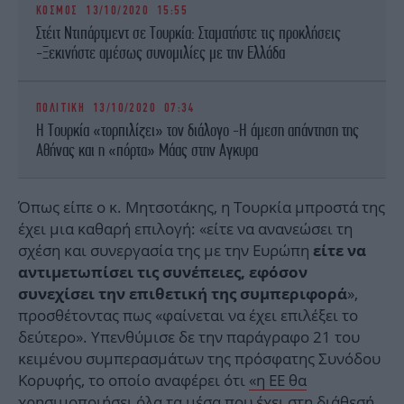
ΚΟΣΜΟΣ
13/10/2020 15:55
Στέιτ Ντιπάρτμεντ σε Τουρκία: Σταματήστε τις προκλήσεις
-Ξεκινήστε αμέσως συνομιλίες με την Ελλάδα
ΠΟΛΙΤΙΚΗ
13/10/2020 07:34
Η Τουρκία «τορπιλίζει» τον διάλογο -Η άμεση απάντηση της
Αθήνας και η «πόρτα» Μάας στην Αγκυρα
Όπως είπε ο κ. Μητσοτάκης, η Τουρκία μπροστά της
έχει μια καθαρή επιλογή: «είτε να ανανεώσει τη
σχέση και συνεργασία της με την Ευρώπη
είτε να
αντιμετωπίσει τις συνέπειες, εφόσον
»,
συνεχίσει την επιθετική της συμπεριφορά
προσθέτοντας πως «φαίνεται να έχει επιλέξει το
δεύτερο». Υπενθύμισε δε την παράγραφο 21 του
κειμένου συμπερασμάτων της πρόσφατης Συνόδου
Κορυφής, το οποίο αναφέρει ότι
«η ΕΕ θα
χρησιμοποιήσει όλα τα μέσα που έχει στη διάθεσή