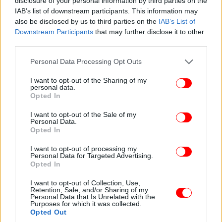
disclosure of your personal information by third parties on the
IAB’s list of downstream participants. This information may
also be disclosed by us to third parties on the
IAB’s List of
Downstream Participants
that may further disclose it to other
third parties.
Please note that this website/app uses one or more Google
Personal Data Processing Opt Outs
services and may gather and store information including but
not limited to your visit or usage behaviour. You may click to
I want to opt-out of the Sharing of my
personal data.
grant or deny consent to Google and its third-party tags to
Opted In
use your data for below specified purposes in below Google
Διαβάζω ενδεικτικά μια πρόταση: ''Η επιδίωξη
consent section.
I want to opt-out of the Sale of my
διαλόγου με καλή πίστη και η αποχή από
Personal Data.
Opted In
μονομερείς ενέργειες που αντιβαίνουν στα
συμφέροντα της ΕΕ και παραβιάζουν το Διεθνές
I want to opt-out of processing my
Personal Data for Targeted Advertising.
Δίκαιο και τα κυριαρχικά δικαιώματα των κρατών-
Opted In
μελών της ΕΕ αποτελεί απόλυτη προϋπόθεση'', κάτι
που σημαίνει δηλαδή ότι αποτελεί προϋπόθεση για
I want to opt-out of Collection, Use,
Retention, Sale, and/or Sharing of my
τη βελτίωση της σχέσης μας με την Τουρκία. Αυτό
Personal Data that Is Unrelated with the
Purposes for which it was collected.
που έχουμε δει έκτοτε είναι την επανάληψη των
Opted Out
δραστηριοτήτων του ''Oruc Reis'' και φυσικά επίσης