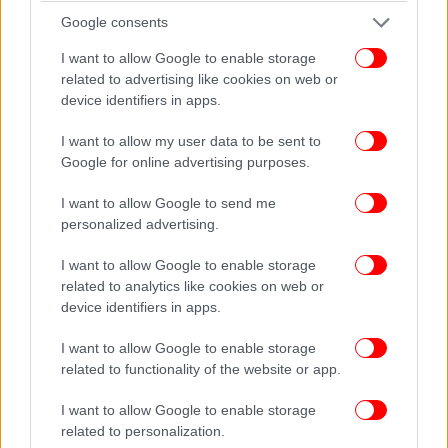
το άνοιγμα του περίκλειστου παραλιακού μετώπου
Google consents
στα Βαρώσια της Κύπρου, που παρέμενε κλειστό για
I want to allow Google to enable storage
46 χρόνια.
related to advertising like cookies on web or
device identifiers in apps.
I want to allow my user data to be sent to
Google for online advertising purposes.
I want to allow Google to send me
personalized advertising.
I want to allow Google to enable storage
related to analytics like cookies on web or
device identifiers in apps.
I want to allow Google to enable storage
related to functionality of the website or app.
I want to allow Google to enable storage
Στο πρόσφατο Ευρωπαϊκό Συμβούλιο δώσαμε στην
related to personalization.
Τουρκία μια ξεκάθαρη επιλογή. Είτε την ανανέωση