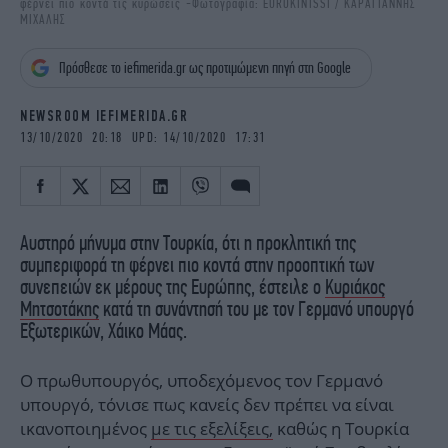
φέρνει πιο κοντά τις κυρώσεις -Φωτογραφία: EUROKINISSI / ΚΑΡΑΓΙΑΝΝΗΣ
iBOOKS
ΖΩΔΙΑ
ΜΙΧΑΛΗΣ
OSCARS
THE OCEAN
Πρόσθεσε το iefimerida.gr ως προτιμώμενη πηγή στη Google
MEDIA
ELAMEFORA
NEWSROOM IEFIMERIDA.GR
NEWSLETTER
13/10/2020 20:18 UPD: 14/10/2020 17:31
Αυστηρό μήνυμα στην Τουρκία, ότι η προκλητική της
συμπεριφορά τη φέρνει πιο κοντά στην προοπτική των
συνεπειών εκ μέρους της Ευρώπης, έστειλε ο
Κυριάκος
Μητσοτάκης
κατά τη συνάντησή του με τον Γερμανό υπουργό
Εξωτερικών, Χάικο Μάας.
Ο πρωθυπουργός, υποδεχόμενος τον Γερμανό
υπουργό, τόνισε πως κανείς δεν πρέπει να είναι
ικανοποιημένος
με τις εξελίξεις,
καθώς η Τουρκία