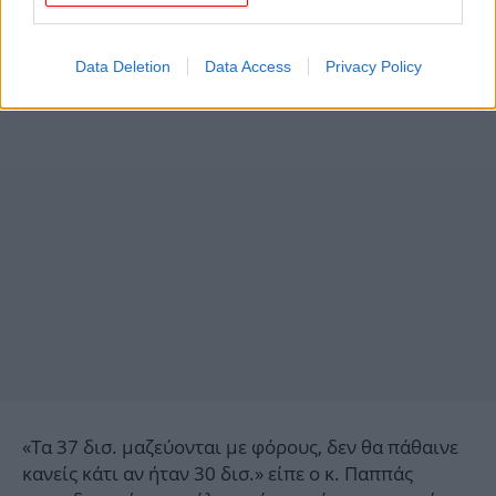
της μεσαίας τάξης και το περίφημο μαξιλάρι των
37δισ.€.
Data Deletion
Data Access
Privacy Policy
«Τα 37 δισ. μαζεύονται με φόρους, δεν θα πάθαινε
κανείς κάτι αν ήταν 30 δισ.» είπε ο κ. Παππάς