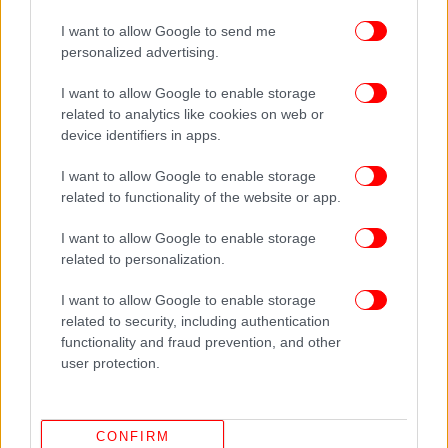
την ηγεσία του κόμματος ακόμη κι αν αυτό ενέχει
I want to allow Google to send me
το ρίσκο μιας αρνητικής επίδοσης στις κάλπες με
personalized advertising.
δεδομένο ότι ήδη πολλά στελέχη της Ομπρέλας
έχουν ήδη ταχθεί με την υποψηφιότητα
I want to allow Google to enable storage
related to analytics like cookies on web or
Αχτσιόγλου.
device identifiers in apps.
Προειδοποιητικά πυρά Παππά
I want to allow Google to enable storage
related to functionality of the website or app.
Πάντως η κίνηση του κ. Τσακαλώτου να δηλώσει
I want to allow Google to enable storage
παρών και μάλιστα εκτός οργάνων δεν έμεινε
related to personalization.
αναπάντητη από τον επίσης διεκδικητή της
προεδρίας του ΣΥΡΙΖΑ
Νίκο Παππά ο οποίος θα
I want to allow Google to enable storage
ανακοινώσει την υποψηφιότητά του το Σάββατο.
related to security, including authentication
functionality and fraud prevention, and other
user protection.
Ο άλλοτε στενός συνεργάτης του Αλέξη Τσίπρα
άνοιξε την αυλαία της προεκλογικής σύγκρουσης
εξαπολύοντας φαρμακερά βέλη κατά του πρώην
υπουργού οικονομικών για την υπερφορολόγηση
CONFIRM