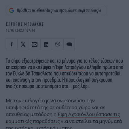
iBOOKS
ΖΩΔΙΑ
Πρόσθεσε το iefimerida.gr ως προτιμώμενη πηγή στη Google
OSCARS
THE OCEAN
MEDIA
ELAMEFORA
ΣΩΤΗΡΗΣ ΜΠΟΛΑΚΗΣ
13/07/2023 07:10
NEWSLETTER
Το σήμα εξωστρέφειας και το μήνυμα για το τέλος τάσεων που
επιχείρησε να εκπέμψει η
Έφη Αχτσιόγλου
ελήφθη πρώτα από
τον Ευκλείδη Τσακαλώτο που σπεύδει τώρα να αυτοπροταθεί
και εκείνος για την προεδρία. Η προεκλογική σύγκρουση
άνοιξε πρόωρα με χτυπήματα στο... μαξιλάρι.
Με την επιλογή της να ανακοινώσει την
υποψηφιότητά της σε ουδέτερο χώρο και σε
απευθείας μετάδοση η
Έφη Αχτσιόγλου έσπασε τις
κομματικές παραδόσεις
για να στείλει τα μηνύματά
της εντός και εκτός κόμματος.