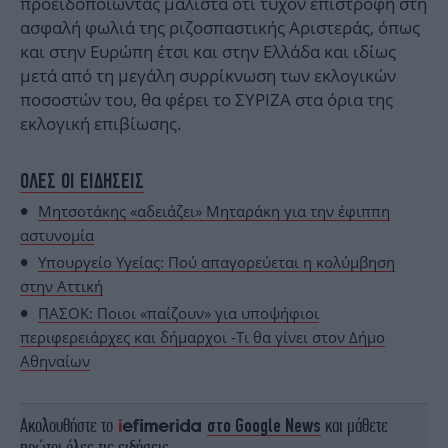
προειδοποιώντας μάλιστα ότι τυχόν επιστροφή στη
ασφαλή φωλιά της ριζοσπαστικής Αριστεράς, όπως
και στην Ευρώπη έτσι και στην Ελλάδα και ιδίως
μετά από τη μεγάλη συρρίκνωση των εκλογικών
ποσοστών του, θα φέρει το ΣΥΡΙΖΑ στα όρια της
εκλογική επιβίωσης.
ΟΛΕΣ ΟΙ ΕΙΔΗΣΕΙΣ
Μητσοτάκης «αδειάζει» Μηταράκη για την έφιππη
αστυνομία
Υπουργείο Υγείας: Πού απαγορεύεται η κολύμβηση
στην Αττική
ΠΑΣΟΚ: Ποιοι «παίζουν» για υποψήφιοι
περιφερειάρχες και δήμαρχοι -Τι θα γίνει στον Δήμο
Αθηναίων
Ακολουθήστε το
στο Google News
και μάθετε
πρώτοι όλες τις ειδήσεις