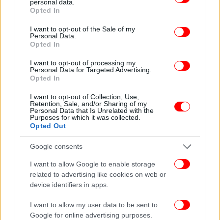
personal data.
grant or deny consent to Google and its third-party tags to
Opted In
use your data for below specified purposes in below Google
consent section.
I want to opt-out of the Sale of my
Personal Data.
Opted In
I want to opt-out of processing my
Personal Data for Targeted Advertising.
Opted In
I want to opt-out of Collection, Use,
Retention, Sale, and/or Sharing of my
Personal Data that Is Unrelated with the
Purposes for which it was collected.
Opted Out
Υπάρχουν ωστόσο και εκείνοι που χαρακτηρίζουν
επιβεβλημένη την υποψηφιότητά του με δεδομένο
Google consents
ότι τα τέσσερα προηγούμενα χρόνια εμφανιζόταν
I want to allow Google to enable storage
και ως ο επικεφαλής της λεγόμενης εσωκομματικής
related to advertising like cookies on web or
αντιπολίτευσης.
device identifiers in apps.
I want to allow my user data to be sent to
Όπως σημειώνουν θα ήταν ανακόλουθο μετά την
Google for online advertising purposes.
αποχώρηση του Αλέξη Τσίπρα να μην διεκδικήσει