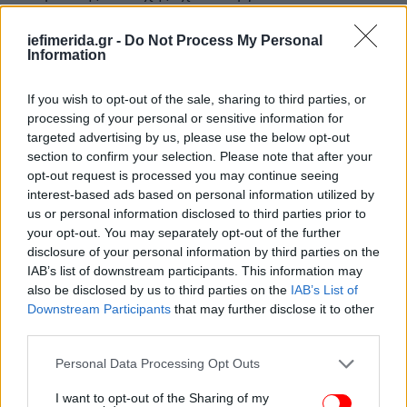
ουδέτερο χώρο και εκείνος και μάλιστα μια μόλις
ημέρα πριν τη συνεδρίαση της ΚΕ.
iefimerida.gr -
Do Not Process My Personal
Information
If you wish to opt-out of the sale, sharing to third parties, or
processing of your personal or sensitive information for
targeted advertising by us, please use the below opt-out
section to confirm your selection. Please note that after your
opt-out request is processed you may continue seeing
interest-based ads based on personal information utilized by
us or personal information disclosed to third parties prior to
your opt-out. You may separately opt-out of the further
disclosure of your personal information by third parties on the
IAB’s list of downstream participants. This information may
also be disclosed by us to third parties on the
IAB’s List of
Downstream Participants
that may further disclose it to other
third parties.
Please note that this website/app uses one or more Google
Personal Data Processing Opt Outs
services and may gather and store information including but
not limited to your visit or usage behaviour. You may click to
I want to opt-out of the Sharing of my