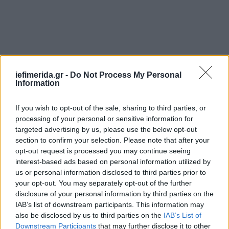
iefimerida.gr -
Do Not Process My Personal
Information
If you wish to opt-out of the sale, sharing to third parties, or
processing of your personal or sensitive information for
targeted advertising by us, please use the below opt-out
section to confirm your selection. Please note that after your
«Στον αγώνα ενάντια στη συγκάλυψη, οι φοιτητές
opt-out request is processed you may continue seeing
και οι φοιτήτριες της χώρας βρίσκονται στην
interest-based ads based on personal information utilized by
πρώτη γραμμή.
us or personal information disclosed to third parties prior to
your opt-out. You may separately opt-out of the further
Και αυτό έκαναν μέσα στο κοινοβούλιο.
disclosure of your personal information by third parties on the
IAB’s list of downstream participants. This information may
also be disclosed by us to third parties on the
IAB’s List of
Φοιτητές, μεταξύ των οποίων μέλη της Νέας
Downstream Participants
that may further disclose it to other