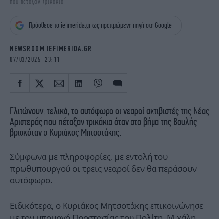
που πέταξαν τρικάκια
iBOOKS
ΖΩΔΙΑ
OSCARS
THE OCEAN
Πρόσθεσε το iefimerida.gr ως προτιμώμενη πηγή στη Google
MEDIA
ELAMEFORA
NEWSROOM IEFIMERIDA.GR
NEWSLETTER
07/03/2025 23:11
Γλιτώνουν, τελικά, το αυτόφωρο οι νεαροί ακτιβιστές της Νέας
Αριστεράς που πέταξαν τρικάκια όταν στο βήμα της Βουλής
βρισκόταν ο Κυριάκος Μητσοτάκης.
Σύμφωνα με πληροφορίες, με εντολή του
πρωθυπουργού οι τρεις νεαροί δεν θα περάσουν
αυτόφωρο.
Ειδικότερα, ο Κυριάκος Μητσοτάκης επικοινώνησε
με τον υπουργό Προστασίας του Πολίτη, Μιχάλη