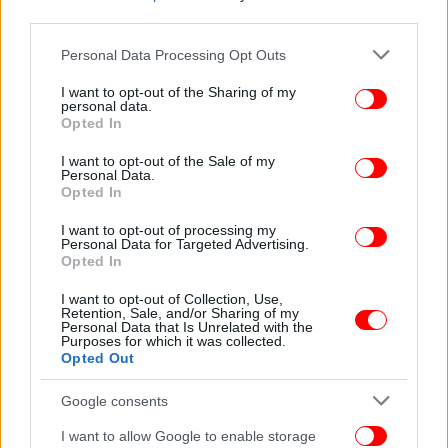
Αριστεράς, προχώρησαν σε μια συμβολική κίνηση
third parties.
διαμαρτυρίας, μεταδίδοντας το αίτημα των
Please note that this website/app uses one or more Google
μεγάλων συγκεντρώσεων: να παραιτηθεί η
Personal Data Processing Opt Outs
services and may gather and store information including but
κυβέρνηση.
not limited to your visit or usage behaviour. You may click to
I want to opt-out of the Sharing of my
personal data.
grant or deny consent to Google and its third-party tags to
Opted In
Χαιρετίζουμε τη θαρραλέα τους πρωτοβουλία.
use your data for below specified purposes in below Google
Οξυγόνο παντού!»
consent section.
I want to opt-out of the Sale of my
Personal Data.
Opted In
Σε ανάρτησή της στα social media, η Νεολαία Νέας
Αριστεράς γράφει:
I want to opt-out of processing my
Personal Data for Targeted Advertising.
Opted In
«Η Οργή μας ξεχείλισε - Ο χρόνος της Κυβέρνησης
I want to opt-out of Collection, Use,
τελείωσε.
Retention, Sale, and/or Sharing of my
Personal Data that Is Unrelated with the
Κατά την διάρκεια της συζήτησης της πρότασης
Purposes for which it was collected.
μομφής στην Ολομέλεια της Βουλής, μέλη της
Opted Out
Νεολαίας της Νέας Αριστεράς μετέφεραν την
Google consents
πάνδημη απαίτηση του λαού από τις πλατείες όλης
της χώρας μέσα στο Κοινοβούλιο. Ακριβώς την ώρα
I want to allow Google to enable storage