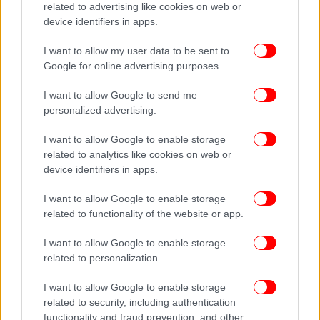
που ο Κυριάκος Μητσοτάκης, ο Πρωθυπουργός
related to advertising like cookies on web or
ένοχος για το έγκλημα των Τεμπών αλλά και για το
device identifiers in apps.
όργιο της συγκάλυψης, υπερασπιζόταν τα έργα και
I want to allow my user data to be sent to
τις ημέρες του, μέλη της Οργάνωσής μας
Google for online advertising purposes.
προχώρησαν σε παρέμβαση με τρικάκια από τα
θεωρεία της Βουλής.
I want to allow Google to send me
Είστε Ένοχοι - Φύγετε Τώρα.
personalized advertising.
Αυτό είναι το μήνυμα του ελληνικού λαού και της
νεολαίας που ζητούν να αποδοθεί δικαιοσύνη για
I want to allow Google to enable storage
related to analytics like cookies on web or
τους 57 συνανθρώπους μας, που χάθηκαν στα
device identifiers in apps.
Τέμπη.
Να το ξέρουν καλά στην Κυβέρνηση, δεν θα
I want to allow Google to enable storage
ξεμπερδέψουν, θα λογοδοτήσουν στον λαό και στη
related to functionality of the website or app.
Δικαιοσύνη.
Ο αγώνας μας μέχρι να αποδοθούν πολιτικές και
I want to allow Google to enable storage
ποινικές ευθύνες συνεχίζεται και θα συνεχίζεται
related to personalization.
μέχρι τέλους. Μέχρι να ανατραπεί η κυβέρνηση του
I want to allow Google to enable storage
εγκλήματος και της συγκάλυψης.
related to security, including authentication
Τελειώσατε!»
functionality and fraud prevention, and other