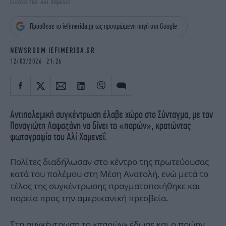
εικόνα του Αλί Χαμενεΐ
iBOOKS
ΖΩΔΙΑ
OSCARS
THE OCEAN
Πρόσθεσε το iefimerida.gr ως προτιμώμενη πηγή στη Google
MEDIA
ELAMEFORA
NEWSROOM IEFIMERIDA.GR
NEWSLETTER
12/03/2026 21:26
Αντιπολεμική συγκέντρωση έλαβε χώρα στο Σύνταγμα, με τον
Παναγιώτη Λαφαζάνη
να δίνει το «παρών», κρατώντας
φωτογραφία του Αλί Χαμενεΐ.
Πολίτες διαδήλωσαν στο κέντρο της πρωτεύουσας
κατά του πολέμου στη Μέση Ανατολή, ενώ μετά το
τέλος της συγκέντρωσης πραγματοποιήθηκε και
πορεία προς την αμερικανική πρεσβεία.
Στη συγκέντρωση το «παρών» έδωσε και ο πρώην