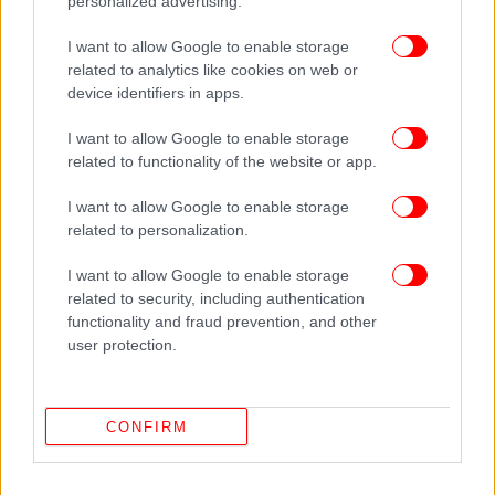
personalized advertising.
I want to allow Google to enable storage
related to analytics like cookies on web or
ΟΛΕΣ ΟΙ ΕΙΔΗΣΕΙΣ
device identifiers in apps.
Ο Μοτζτάμπα Χαμενεΐ, στο πρώτο του μήνυμα, χωρίς
I want to allow Google to enable storage
να εμφανιστεί ο ίδιος, απειλεί ότι τα Στενά του Ορμούζ θα
related to functionality of the website or app.
παραμείνουν κλειστά
Πόσα πληρώνουν οι ΗΠΑ κάθε μέρα για τις ανάγκες
I want to allow Google to enable storage
του πολέμου με το Ιράν -Ζαλίζουν οι αριθμοί
related to personalization.
Σε ποιον ανήκει το ελληνόκτητο πλοίο που χτυπήθηκε
I want to allow Google to enable storage
σήμερα στον Περσικό Κόλπο
related to security, including authentication
functionality and fraud prevention, and other
user protection.
Ακολουθήστε το
στο Google News
και μάθετε
πρώτοι όλες τις ειδήσεις
Δείτε όλες τις τελευταίες
Ειδήσεις
από την Ελλάδα και τον Κόσμο,
CONFIRM
στο