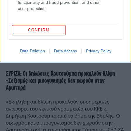
functionality and fraud prevention, and other
user protection.
CONFIRM
Data Deletion
Data Access
Privacy Policy
ΣΥΡΙΖΑ: Οι δηλώσεις Κουτσούμπα προκαλούν θλίψη
-Σεξισμός και μισογυνισμός δεν χωρούν στην
Αριστερά
«Έκπληξη και θλίψη προκαλούν οι σημερινές
αναφορές του γενικού γραμματέα του ΚΚΕ κ.
Δημήτρη Κουτσούμπα από το βήμα της Βουλής. Ο
σεξισμός και ο μισογυνισμός δεν χωρούν στην
Αριστερά» τονίζει η εκπρόσωπος Τύπου του ΣΥΡΙΖΑ