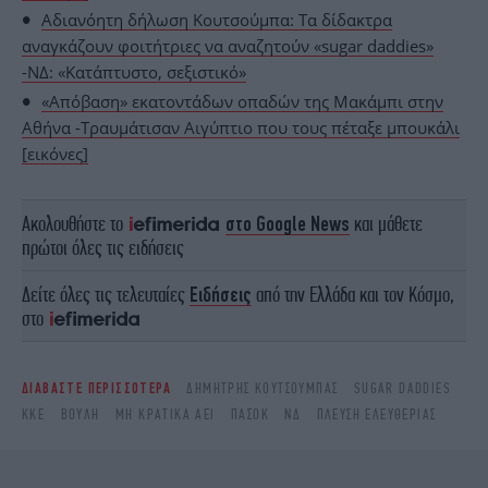
Αδιανόητη δήλωση Κουτσούμπα: Τα δίδακτρα
αναγκάζουν φοιτήτριες να αναζητούν «sugar daddies»
-ΝΔ: «Κατάπτυστο, σεξιστικό»
«Απόβαση» εκατοντάδων οπαδών της Μακάμπι στην
Αθήνα -Τραυμάτισαν Αιγύπτιο που τους πέταξε μπουκάλι
[εικόνες]
Ακολουθήστε το
στο Google News
και μάθετε
πρώτοι όλες τις ειδήσεις
Δείτε όλες τις τελευταίες
Ειδήσεις
από την Ελλάδα και τον Κόσμο,
στο
ΔΙΑΒΑΣΤΕ ΠΕΡΙΣΣΟΤΕΡΑ
ΔΗΜΉΤΡΗΣ ΚΟΥΤΣΟΎΜΠΑΣ
SUGAR DADDIES
ΚΚΕ
ΒΟΥΛΉ
ΜΗ ΚΡΑΤΙΚΆ ΑΕΙ
ΠΑΣΟΚ
ΝΔ
ΠΛΕΥΣΗ ΕΛΕΥΘΕΡΙΑΣ