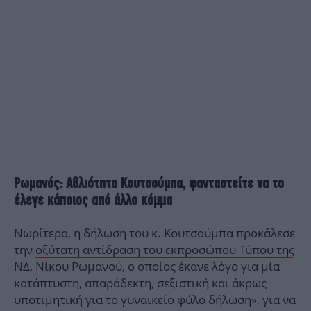
Ρωμανός: Αθλιότητα Κουτσούμπα, φανταστείτε να το
έλεγε κάποιος από άλλο κόμμα
Νωρίτερα, η δήλωση του κ. Κουτσούμπα προκάλεσε
την
οξύτατη αντίδραση του εκπροσώπου Τύπου της
ΝΔ, Νίκου Ρωμανού,
ο οποίος έκανε λόγο για μία
κατάπτυστη, απαράδεκτη, σεξιστική και άκρως
υποτιμητική για το γυναικείο φύλο δήλωση», για να