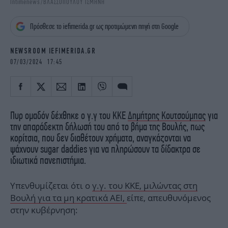
Intimenews/ΒΛΑΣΣΟΠΟΥΛΟΥ ΙΣΜΗΝΗ
iBOOKS
ΖΩΔΙΑ
OSCARS
THE OCEAN
Πρόσθεσε το iefimerida.gr ως προτιμώμενη πηγή στη Google
MEDIA
ELAMEFORA
NEWSROOM IEFIMERIDA.GR
NEWSLETTER
07/03/2024 17:45
Πυρ ομαδόν δέχθηκε ο γ.γ του ΚΚΕ
Δημήτρης Κουτσούμπας
για
την απαράδεκτη δήλωσή του από το βήμα της Βουλής, πως
κορίτσια, που δεν διαθέτουν χρήματα, αναγκάζονται να
ψάχνουν sugar daddies για να πληρώσουν τα δίδακτρα σε
ιδιωτικά πανεπιστήμια.
Υπενθυμίζεται ότι ο
γ.γ. του ΚΚΕ, μιλώντας στη
Βουλή για τα μη κρατικά ΑΕΙ,
είπε, απευθυνόμενος
στην κυβέρνηση: