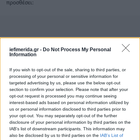
προσθέσει:
iefimerida.gr -
Do Not Process My Personal
Information
If you wish to opt-out of the sale, sharing to third parties, or
processing of your personal or sensitive information for
targeted advertising by us, please use the below opt-out
section to confirm your selection. Please note that after your
opt-out request is processed you may continue seeing
interest-based ads based on personal information utilized by
us or personal information disclosed to third parties prior to
«Φανταστείτε μόνο τι θα γινόταν εάν αυτή η
your opt-out. You may separately opt-out of the further
disclosure of your personal information by third parties on the
αθλιότητα είχε ειπωθεί από πολιτικό οποιουδήποτε
IAB’s list of downstream participants. This information may
άλλου χώρου. Τώρα, είναι απλώς Πέμπτη».
also be disclosed by us to third parties on the
IAB’s List of