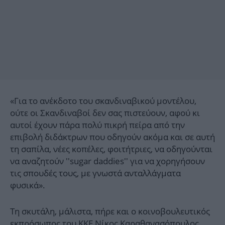
«Για το ανέκδοτο του σκανδιναβικού μοντέλου,
ούτε οι Σκανδιναβοί δεν σας πιστεύουν, αφού κι
αυτοί έχουν πάρα πολύ πικρή πείρα από την
επιβολή διδάκτρων που οδηγούν ακόμα και σε αυτή
τη σαπίλα, νέες κοπέλες, φοιτήτριες, να οδηγούνται
να αναζητούν ''sugar daddies'' για να χορηγήσουν
τις σπουδές τους, με γνωστά ανταλλάγματα
φυσικά».
Τη σκυτάλη, μάλιστα, πήρε και ο κοινοβουλευτικός
εκπρόσωπος του ΚΚΕ Νίκος Καραθανασόπουλος,