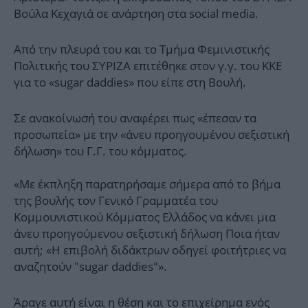
Βούλα Κεχαγιά σε ανάρτηση στα social media.
Από την πλευρά του και το Τμήμα Φεμινιστικής
Πολιτικής του ΣΥΡΙΖΑ επιτέθηκε στον γ.γ. του ΚΚΕ
για το «sugar daddies» που είπε στη Βουλή.
Σε ανακοίνωσή του αναφέρει πως «έπεσαν τα
προσωπεία» με την «άνευ προηγουμένου σεξιστική
δήλωση» του Γ.Γ. του κόμματος.
«Με έκπληξη παρατηρήσαμε σήμερα από το βήμα
της βουλής τον Γενικό Γραμματέα του
Κομμουνιστικού Κόμματος Ελλάδος να κάνει μια
άνευ προηγούμενου σεξιστική δήλωση Ποια ήταν
αυτή; «Η επιβολή διδάκτρων οδηγεί φοιτήτριες να
αναζητούν "sugar daddies"».
Άραγε αυτή είναι η θέση και το επιχείρημα ενός