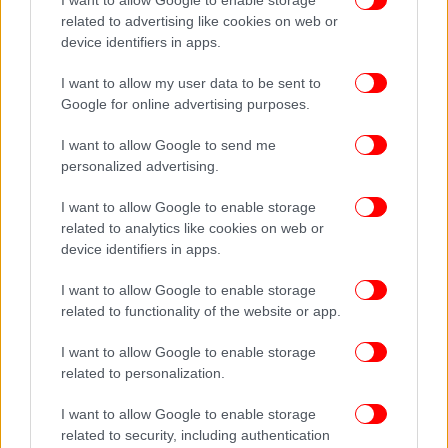
και μάλιστα παραμονή της Ημέρας της Γυναίκας,
related to advertising like cookies on web or
κάλεσε τον Δημήτρη Κουτσούμπα
και η Ζωή
device identifiers in apps.
Κωνσταντοπούλου.
I want to allow my user data to be sent to
Google for online advertising purposes.
Η πρόεδρος της Πλεύσης Ελευθερίας χαρακτήρισε
«εξοργιστική, αισχρή, ακραία σεξιστική και βαθιά
I want to allow Google to send me
υποτιμητική» τη δήλωση του Δημήτρη Κουτσούμπα,
personalized advertising.
πως τα δίδακτρα αναγκάζουν φοιτήτριες να
I want to allow Google to enable storage
αναζητούν «sugar daddies».
related to analytics like cookies on web or
device identifiers in apps.
Ως η μόνη γυναίκα αρχηγός κόμματος, κάλεσε τον
γενικό γραμματέα του ΚΚΕ να ανακαλέσει, σήμερα,
I want to allow Google to enable storage
παραμονή της Ημέρας της Γυναίκας, αυτή τη
related to functionality of the website or app.
δήλωση, και να ζητήσει συγγνώμη.
I want to allow Google to enable storage
related to personalization.
I want to allow Google to enable storage
related to security, including authentication