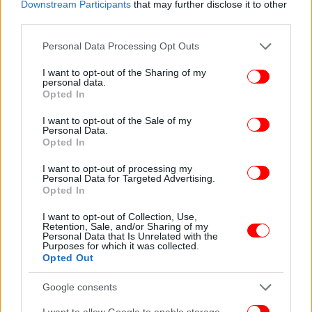
Downstream Participants
that may further disclose it to other
ΠΑΣΟΚ: Κακός σύμβουλoς η αγωνία Κουτσούμπα να
third parties.
πρωταγωνιστεί στο Luben
Please note that this website/app uses one or more Google
Personal Data Processing Opt Outs
services and may gather and store information including but
Αντιδρώντας στη δήλωση Κουτσούμπα,
κύκλοι του
not limited to your visit or usage behaviour. You may click to
I want to opt-out of the Sharing of my
ΠΑΣΟΚ
σχολίαζαν δηκτικά πως «η αγωνία του κ.
personal data.
grant or deny consent to Google and its third-party tags to
Opted In
Κουτσούμπα να πρωταγωνιστεί στο Luben είναι
use your data for below specified purposes in below Google
κακός σύμβουλος».
consent section.
I want to opt-out of the Sale of my
Personal Data.
Opted In
Μάλιστα, το ΠΑΣΟΚ χαρακτήρισε σεξιστική τη
φράση του κ. Κουτσούμπα, αναφέροντας ότι «δεν
I want to opt-out of processing my
Personal Data for Targeted Advertising.
περιμέναμε από τον γραμματέα του ΚΚΕ τέτοιο
Opted In
σεξιστικό παραλήρημα».
I want to opt-out of Collection, Use,
Retention, Sale, and/or Sharing of my
Personal Data that Is Unrelated with the
Κωνσταντοπούλου για «sugar daddies»: Eξοργιστική,
Purposes for which it was collected.
αισχρή, σεξιστική η δήλωση Κουτσούμπα, να
Opted Out
ανακαλέσει
Google consents
Να ανακαλέσει τη δήλωσή του περί «sugar daddies»
I want to allow Google to enable storage