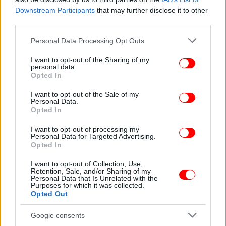
Downstream Participants
that may further disclose it to other
third parties.
Please note that this website/app uses one or more Google
Personal Data Processing Opt Outs
services and may gather and store information including but
not limited to your visit or usage behaviour. You may click to
I want to opt-out of the Sharing of my
personal data.
grant or deny consent to Google and its third-party tags to
Opted In
use your data for below specified purposes in below Google
consent section.
I want to opt-out of the Sale of my
Personal Data.
Opted In
I want to opt-out of processing my
Personal Data for Targeted Advertising.
Opted In
Σύμφωνα πάντα με το ΥΠΕΝ, με το νομοσχέδιο αυτό
I want to opt-out of Collection, Use,
αναμορφώνονται όλοι οι δασικοί χάρτες
Retention, Sale, and/or Sharing of my
(κυρωμένοι, όσοι έχουν αναρτηθεί κ.λπ.) ώστε να
Personal Data that Is Unrelated with the
Purposes for which it was collected.
λάβουν υπόψη τους αυτές τις διοικητικές πράξεις.
Opted Out
Αυτό θα έχει ως αποτέλεσμα τη μεγάλη μείωση των
αντιρρήσεων.
Google consents