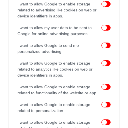
I want to allow Google to enable storage
Αναφορικά με τις οικιστικές πυκνώσεις, το ΥΠΕΝ
related to advertising like cookies on web or
συμμορφώνεται με το γράμμα και το πνεύμα της
device identifiers in apps.
απόφασης του ΣτΕ. Συνεπώς γίνεται εκ νέου
I want to allow my user data to be sent to
ανάρτηση των δασικών χαρτών με τις περιοχές που
Google for online advertising purposes.
είχαν εξαιρεθεί ως οικιστικές πυκνώσεις. Παρέχεται
η δυνατότητα τακτοποίησης για χρονικό διάστημα
I want to allow Google to send me
30 ετών των κατοικιών που έχουν χτιστεί εντός
personalized advertising.
δασών και δασικών εκτάσεων, εφόσον δεν είναι
μεμονωμένες.
I want to allow Google to enable storage
related to analytics like cookies on web or
device identifiers in apps.
Για το σκοπό αυτό θα καταρτιστούν, σε κάθε
Περιφέρεια, οικονομοτεχνικές μελέτες, που θα
I want to allow Google to enable storage
προσδιορίζουν τις αστικές πυκνώσεις και θα
related to functionality of the website or app.
τεκμηριώνουν την ανάγκη για την προσωρινή
I want to allow Google to enable storage
διατήρηση των κατοικιών εντός αυτών. Με βάση
related to personalization.
αυτές τις μελέτες, θα εκδοθεί Προεδρικό Διάταγμα,
το οποίο φυσικά θα εγκριθεί από το ΣτΕ, το οποίο
I want to allow Google to enable storage
θα καθορίζει τα κριτήρια για τη διατήρηση των