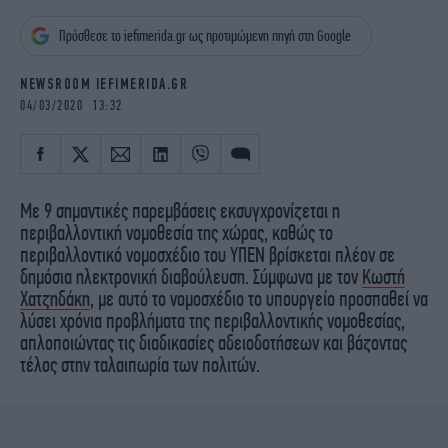
iBOOKS
ΖΩΔΙΑ
Πρόσθεσε το iefimerida.gr ως προτιμώμενη πηγή στη Google
OSCARS
THE OCEAN
MEDIA
ELAMEFORA
NEWSROOM IEFIMERIDA.GR
04/03/2020 13:32
NEWSLETTER
Με 9 σημαντικές παρεμβάσεις εκσυγχρονίζεται η
περιβαλλοντική νομοθεσία της χώρας, καθώς το
περιβαλλοντικό νομοσχέδιο του ΥΠΕΝ βρίσκεται πλέον σε
δημόσια ηλεκτρονική διαβούλευση. Σύμφωνα με τον
Κωστή
Χατζηδάκη
, με αυτό το νομοσχέδιο το υπουργείο προσπαθεί να
λύσει χρόνια προβλήματα της περιβαλλοντικής νομοθεσίας,
απλοποιώντας τις διαδικασίες αδειοδοτήσεων και βάζοντας
τέλος στην ταλαιπωρία των πολιτών.