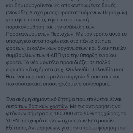
και δημιουργούνται 24 αποκεντρωμένες δομές
(Μονάδες Διαχείρισης Προστατευόμενων Περιοχών)
για την εποπτεία, την επιστημονική
παρακολούθηση και την ανάδειξη των
Προστατευόμενων Περιοχών. Με τον τρόπο αυτό το
υπουργείο ανταποκρίνεται στο πάγιο αίτημα
φορέων, οικολογικών οργανώσεων και διοικητικών
συμβουλίων των ΦΔΠΠ για την ύπαρξη ενιαίου
φορέα. Το νέο μοντέλο προσιδιάζει σε πολλά
ευρωπαϊκά σχήματα (π.χ. Φινλανδία, Ιρλανδία) και
θα είναι περισσότερο λειτουργικό διοικητικά και
πιο ουσιαστικά υποστηριζόμενο οικονομικά.
Ένα ακόμη σημαντικό ζήτημα που επιλύεται είναι
αυτό
των δασικών χαρτών
. Με τις αντιρρήσεις να
φτάνουν σήμερα τις 160.000 στο 50% της χώρας, το
ΥΠΕΝ προχωρά στην ενίσχυση των Επιτροπών
Εξέτασης Αντιρρήσεων, για την αποσυμφόρηση του