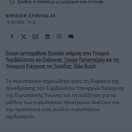
Πρόσθεσε το iefimerida.gr ως προτιμώμενη πηγή στη Google
iBOOKS
ΖΩΔΙΑ
OSCARS
THE OCEAN
NEWSROOM IEFIMERIDA.GR
MEDIA
ELAMEFORA
16/03/2026 16:35
NEWSLETTER
Έντονη αντιπαράθεση ξέσπασε ανάμεσα στον Υπουργό
Περιβάλλοντος και Ενέργειας,
Σταύρο Παπασταύρου
και της
Υπουργού Ενέργειας της Σουηδίας, Ebba Busch.
Το περιστατικό σημειώθηκε κατά τη διάρκεια της
συνεδρίασης του Συμβουλίου Υπουργών Ενέργειας
της Ευρωπαϊκής Ένωσης και τη συζήτηση για το
μέλλον των ευρωπαϊκών ηλεκτρικών δικτύων και
την προοπτική ενός ενιαίου ευρωπαϊκού
σχεδιασμού.