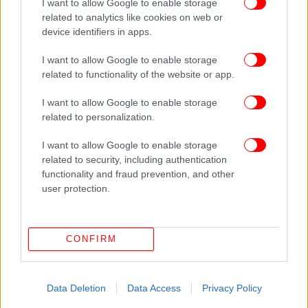
I want to allow Google to enable storage
κουτί».
related to analytics like cookies on web or
device identifiers in apps.
Η παρέμβαση της ελληνικής πλευράς φαίνεται να
ευθυγραμμίζεται πλήρως με αυτή τη λογική,
I want to allow Google to enable storage
τονίζοντας ότι ένα ενιαίο ευρωπαϊκό σχέδιο για τα
related to functionality of the website or app.
ηλεκτρικά δίκτυα θα επιτρέψει στα κράτη-μέλη να
I want to allow Google to enable storage
μοιράζονται καλύτερα τους ενεργειακούς πόρους
related to personalization.
και την παραγωγή από ανανεώσιμες πηγές.
I want to allow Google to enable storage
related to security, including authentication
Ακολουθήστε το
στο Google News
και μάθετε
functionality and fraud prevention, and other
πρώτοι όλες τις ειδήσεις
user protection.
Δείτε όλες τις τελευταίες
Ειδήσεις
από την Ελλάδα και τον Κόσμο,
στο
CONFIRM
ΔΙΑΒΑΣΤΕ ΠΕΡΙΣΣΟΤΕΡΑ
ΣΤΑΎΡΟΣ ΠΑΠΑΣΤΑΎΡΟΥ
ΥΠΟΥΡΓΌΣ
Data Deletion
Data Access
Privacy Policy
ΠΕΡΙΒΆΛΛΟΝΤΟΣ ΚΑΙ ΕΝΈΡΓΕΙΑΣ