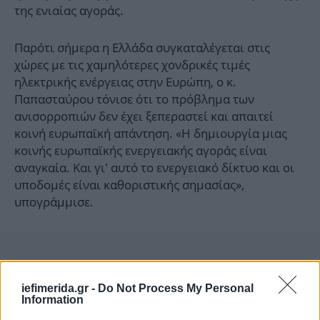
της ενιαίας αγοράς.
Παρότι σήμερα η Ελλάδα συγκαταλέγεται στις
χώρες με τις χαμηλότερες χονδρικές τιμές
ηλεκτρικής ενέργειας στην Ευρώπη, ο κ.
Παπασταύρου τόνισε ότι το πρόβλημα των
ανισορροπιών δεν έχει ξεπεραστεί και απαιτεί
κοινή ευρωπαϊκή απάντηση. «Η δημιουργία μιας
κοινής ευρωπαϊκής ενεργειακής αγοράς είναι
αναγκαία. Και γι’ αυτό το ενεργειακό δίκτυο και οι
υποδομές είναι καθοριστικής σημασίας»,
υπογράμμισε.
iefimerida.gr -
Do Not Process My Personal
Information