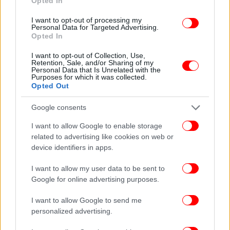
Opted In
I want to opt-out of processing my
Personal Data for Targeted Advertising.
Opted In
I want to opt-out of Collection, Use,
Retention, Sale, and/or Sharing of my
Personal Data that Is Unrelated with the
Purposes for which it was collected.
Opted Out
Κλείνοντας την παρέμβασή του, έθεσε ένα
συμβολικό ερώτημα προς τους ομολόγους του: «Τι
Google consents
θα έλεγε ο Ντελόρ αν ήταν εδώ; Θα έλεγε ότι πρέπει
να το κάνετε τώρα», αναφερόμενος σε έναν από
I want to allow Google to enable storage
τους βασικούς αρχιτέκτονες της ευρωπαϊκής
related to advertising like cookies on web or
device identifiers in apps.
ολοκλήρωσης.
Στην αρχή της συνεδρίασης, ο Ευρωπαίος
I want to allow my user data to be sent to
Επίτροπος Ενέργειας Νταν Γιόργκενσεν είχε ήδη
Google for online advertising purposes.
υπογραμμίσει τη σημασία ενός κοινού ενεργειακού
σχεδιασμού. Όπως είπε, η απουσία κοινής
I want to allow Google to send me
στρατηγικής μοιάζει «με το να προσπαθεί κανείς να
personalized advertising.
φτιάξει ένα παζλ, χωρίς να κοιτάζει την εικόνα στο