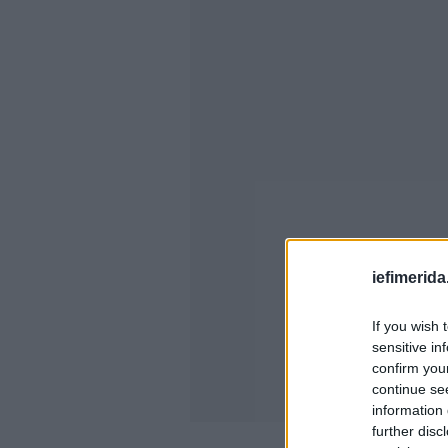
iefimerida
If you wish 
sensitive in
confirm you
continue se
information 
further disc