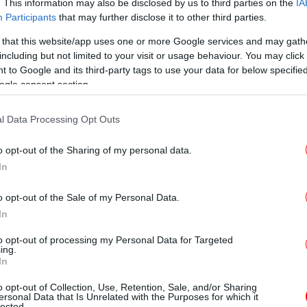
. This information may also be disclosed by us to third parties on the
IA
Η 
ραματικές προειδοποιήσεις του Κόμματος»
Participants
that may further disclose it to other third parties.
- 
σταση του σιδηροδρομικού δικτύου μόλις 45
 that this website/app uses one or more Google services and may gath
 στα Τέμπη», όπως σημειώνει ο Περισσός.
including but not limited to your visit or usage behaviour. You may click 
 to Google and its third-party tags to use your data for below specifi
ogle consent section.
Σφ
υλευτής Χρήστος Κατσώτης να μιλά στην
ορίου για την ασφάλεια των μεταφορών.
Κί
l Data Processing Opt Outs
συνήθη κατάληξη των πορισμάτων σε
ου είναι «ανθρώπινο λάθος».
o opt-out of the Sharing of my personal data.
Θλ
In
«Ά
 σημειώνει τέλος το ΚΚΕ, στο σύνθημα που
πικείμενων εκλογών.
o opt-out of the Sale of my Personal Data.
In
«
to opt-out of processing my Personal Data for Targeted
ing.
In
Σε
o opt-out of Collection, Use, Retention, Sale, and/or Sharing
ersonal Data that Is Unrelated with the Purposes for which it
lected.