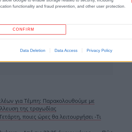
φο
cation functionality and fraud prevention, and other user protection.
CONFIRM
φα
Data Deletion
Data Access
Privacy Policy
έρ
ελέων για Τέμπη: Παρακολουθούμε με
Η
τ
άλλευση της τραγωδίας
Λ
Τετάρτη, ποιες ώρες θα λειτουργήσει -Τι