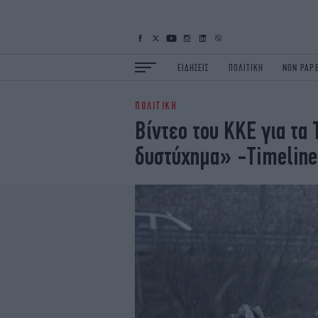
ΕΙΔΗΣΕΙΣ
ΠΟΛΙΤΙΚΗ
NON PAP
ΠΟΛΙΤΙΚΗ
ΕΙΔΗΣΕΙΣ
Π
Βίντεο του ΚΚΕ για τα
ΟΙΚΟΝΟΜΙΑ
Κ
δυστύχημα» -Timeline
ΖΩΗ
Σ
ΠΟΛΗ
S
ΤΕΧΝΟΛΟΓΙΑ
Υ
EURO
G
iOPINIONS
i
OSCARS
T
NEWSLETTER