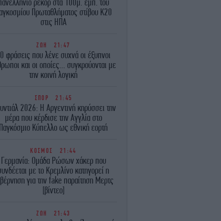
πανελλήνιο ρεκόρ στα 100μ. εμπ. του
αγκοσμίου Πρωταθλήματος στίβου Κ20
στις ΗΠΑ
ΖΩΗ
21:47
0 φράσεις που λένε συχνά οι έξυπνοι
ρωποι και οι οποίες... συγκρούονται με
την κοινή λογική
ΣΠΟΡ
21:45
υντιάλ 2026: Η Αργεντινή κηρύσσει την
μέρα που κέρδισε την Αγγλία στο
Παγκόσμιο Κύπελλο ως εθνική εορτή
ΚΟΣΜΟΣ
21:44
Γερμανία: Ομάδα Ρώσων χάκερ που
συνδέεται με το Κρεμλίνο κατηγορεί η
βέρνηση για την fake παραίτηση Μερτς
[βίντεο]
ΖΩΗ
21:43