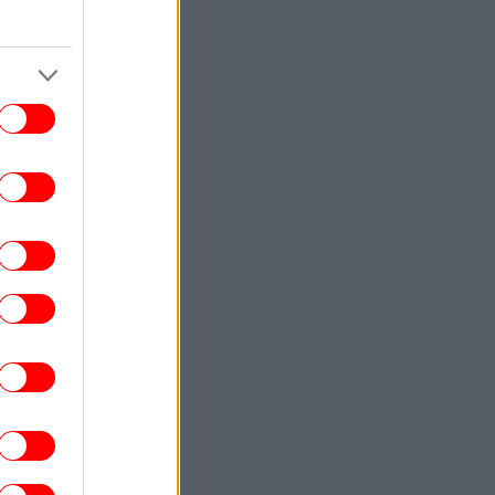
παραγόντων φέρνει νέο κύμα
ανατιμήσεων, λέει ο ΟΗΕ
ΓΥΝΑΙΚΑ
21:00
Τη βλέπεις σε ένα Σαββατοκύριακο: Η
ιρά των 8 επεισοδίων με το φινάλε που
ανατρέπει τα πάντα
ΚΟΣΜΟΣ
20:55
TikTok: Από λάθος χειρισμό δεν
αφαιρέθηκε αμέσως το live του Πέρεζ
λτον με περιεχόμενο αυτοτραυματισμού
ΠΟΛΙΤΙΣΜΟΣ
20:53
arner Bros. επιβεβαιώνει: Ο Τζιμ Κάρεϊ
 πρωταγωνιστήσει σε κινηματογραφική
μεταφορά αγαπημένης σειράς
επιστημονικής φαντασίας
ΕΛΛΑΔΑ
20:52
Υπ. Παιδείας: 3,35 εκατ. ευρώ για τη