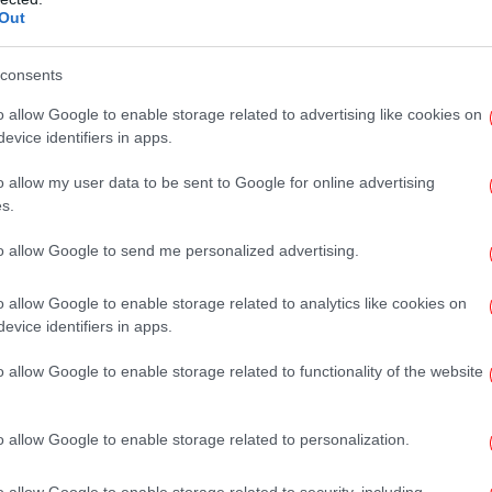
ίων, βοήθησε να γίνει πιο ελεύθερη και
Pr
Out
ποψήφιοι, μετά το αρχικό «μούδιασμα»,
ετήσεις τους, αν και δεν τόλμησαν κάτι
consents
σεις των δημοσιογράφων ήταν καίριες,
Το
o allow Google to enable storage related to advertising like cookies on
 και σκληρές και πάντως ήταν αυτό που λέμε
Ομ
evice identifiers in apps.
η καινοτομία να μπορεί ένας δημοσιογράφος
ση άλλου συναδέλφου του έπαιξε τον ρόλο
o allow my user data to be sent to Google for online advertising
άδα του debate και η τελευταία ενότητα
s.
Η 
σε να ρωτήσει ελεύθερα όποιον αντίπαλό
to allow Google to send me personalized advertising.
αι οι προθέσεις «ανοιγμάτων» ενόψει του β'
 Νίκος Ανδρουλάκης επέλεξε να απευθύνει
o allow Google to enable storage related to analytics like cookies on
, ενώ ο Ανδρέας Λοβέρδος ρώτησε τον
evice identifiers in apps.
ον τελευταίο γύρο βγήκαν μάλιστα και
o allow Google to enable storage related to functionality of the website
υλάνου για τις «εστίες μούχλας» στη Χ.
άση Χρηστίδη έναντι Λοβέρδου για τη στάση
Ποινικό Κώδικα.
βο
o allow Google to enable storage related to personalization.
o allow Google to enable storage related to security, including