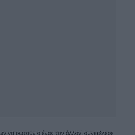
Κά
Σή
Ο
ο
Ισ
ν να ρωτούν ο ένας τον άλλον, συνετέλεσε
αν