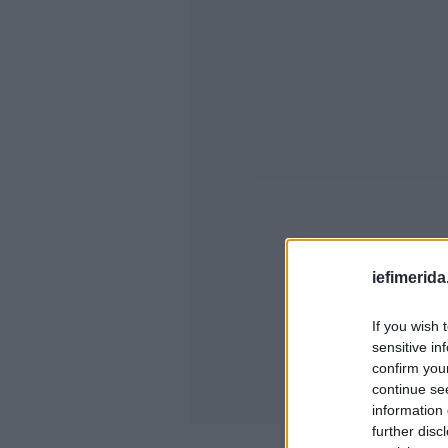
iefimerida
If you wish 
sensitive in
confirm you
continue se
information 
further disc