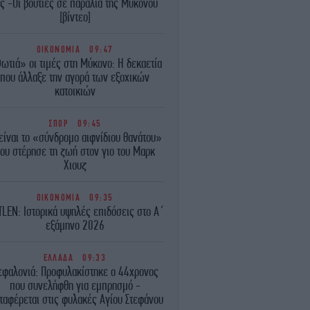
ης -Οι βουτιές σε παραλία της Μυκόνου
[βίντεο]
ΟΙΚΟΝΟΜΙΑ
09:47
ωτιά» οι τιμές στη Μύκονο: Η δεκαετία
που άλλαξε την αγορά των εξοχικών
κατοικιών
ΣΠΟΡ
09:45
 είναι το «σύνδρομο αιφνίδιου θανάτου»
ου στέρησε τη ζωή στον γιο του Μαρκ
Χιουζ
ΟΙΚΟΝΟΜΙΑ
09:35
LEN: Ιστορικά υψηλές επιδόσεις στο Α΄
εξάμηνο 2026
ΕΛΛΑΔΑ
09:33
εφαλονιά: Προφυλακίστηκε ο 44χρονος
που συνελήφθη για εμπρησμό -
ταφέρεται στις φυλακές Αγίου Στεφάνου