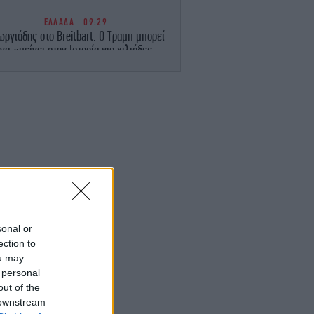
ΕΛΛΑΔΑ
09:29
ωργιάδης στο Breitbart: Ο Τραμπ μπορεί
να «μείνει στην Ιστορία για χιλιάδες
ρόνια» συμβάλλοντας στην επιστροφή
των Γλυπτών του Παρθενώνα
ΟΙΚΟΝΟΜΙΑ
09:22
Γαλλική «ασπίδα» στη διασύνδεση
λλάδας-Κύπρου -Νέα ώθηση στο έργο
ΕΛΛΑΔΑ
09:21
ιορτάζει η Ιερά Μονή Μεταμορφώσεως
υ Σωτήρος στα Μετέωρα -Ναός του 1340
με πολύτιμους θησαυρούς
sonal or
ection to
ΓΥΝΑΙΚΑ
09:19
ou may
απρόσμενη απόχρωση ρουζ που φωτίζει
 personal
ο πρόσωπο και κολακεύει κάθε ηλικία
-Χαρίζει φρεσκάδα και λάμψη
out of the
 downstream