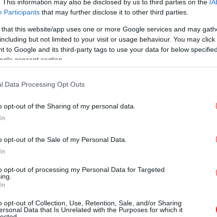
. This information may also be disclosed by us to third parties on the
IA
Participants
that may further disclose it to other third parties.
 με ΝΔ ή ΣΥΡΙΖΑ, η εκπροσώπηση στη Βουλή
Σίρ
ς αρχηγός, η θέση για τις γυναικοκτονίες, η
 that this website/app uses one or more Google services and may gath
μενη ημέρα στο ΚΙΝΑΛ και η ενότητα της
including but not limited to your visit or usage behaviour. You may click 
 to Google and its third-party tags to use your data for below specifi
εις τους για την διαχείριση της πανδημίας,
Γ
ogle consent section.
νη ανάπτυξη κυριάρχησαν στο διάλογο
l Data Processing Opt Outs
erida.gr live το debate.
o opt-out of the Sharing of my personal data.
δ
τ
In
 φρέσκου debate
o opt-out of the Sale of my Personal Data.
In
ebate κράτησε ακριβώς όσο ήταν
00) ενώ δεν ξέφυγε η αντιπαράθεση μεταξύ
to opt-out of processing my Personal Data for Targeted
ing.
αυτό: Ηταν σφιχτή με τους χρόνους (τους
In
υμμετέχοντες) ενώ οι καινοτομίες που
o opt-out of Collection, Use, Retention, Sale, and/or Sharing
 σε συνεννόηση με τους δημοσιογράφους και
ersonal Data that Is Unrelated with the Purposes for which it
lected.