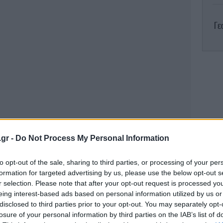
Γε
χ
Ε
Γ
.gr -
Do Not Process My Personal Information
το
to opt-out of the sale, sharing to third parties, or processing of your per
formation for targeted advertising by us, please use the below opt-out s
r selection. Please note that after your opt-out request is processed y
Η 
eing interest-based ads based on personal information utilized by us or
τ
disclosed to third parties prior to your opt-out. You may separately opt-
losure of your personal information by third parties on the IAB’s list of