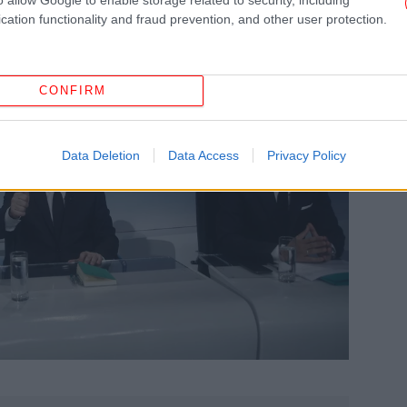
cation functionality and fraud prevention, and other user protection.
μ
CONFIRM
Ορι
Data Deletion
Data Access
Privacy Policy
Θε
Π
Η
Μ
ζω
Α