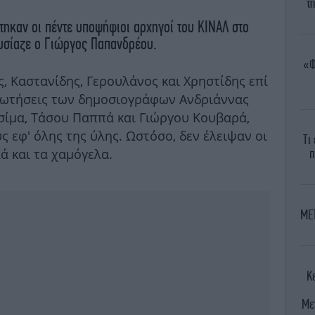
τ
τηκαν οι πέντε υποψήφιοι αρχηγοί του ΚΙΝΑΛ στο
ουσίαζε ο Γιώργος Παπανδρέου.
«Φ
ς, Καστανίδης, Γερουλάνος και Χρηστίδης επί
ρωτήσεις των δημοσιογράφων Ανδριάννας
ίμα, Τάσου Παππά και Γιώργου Κουβαρά,
ς εφ' όλης της ύλης. Ωστόσο, δεν έλειψαν οι
Τι
ά και τα χαμόγελα.
π
MET
Κ
Με