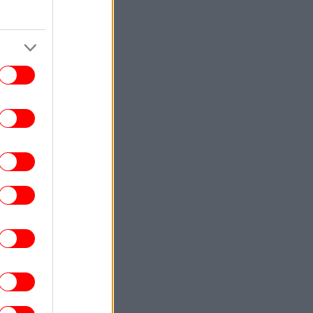
ada σε λευκό χρώμα -Εντυπωσιακή και
σέξι, μαγνήτισε τα βλέμματα
ΚΟΣΜΟΣ
08:40
 Ιράν λέει πως έχει συμφωνήσει με το
άν για το Ορμούζ: «Όλα εξαρτώνται από
την Ουάσιγκτον»
ΣΠΟΡ
08:40
στιγμή που σπάνε πιάτο στο κεφάλι του
Αταμάν [βίντεο]
ENGLISH
08:37
Dutch Tourist Drowns Trying to Save
Struggling Friend Off Crete Coast
ΚΟΣΜΟΣ
08:34
Ουκρανία: Τρεις νεκροί από ρωσικούς
μβαρδισμούς -Διασώστες ψάχνουν στα
συντρίμμια