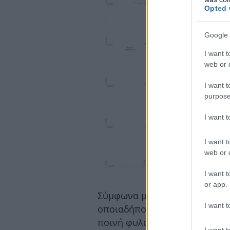
Opted 
Google 
I want t
web or d
I want t
purpose
I want 
I want t
web or d
I want t
or app.
Σύμφωνα με την τροπολογία, 
I want t
οποιαδήποτε δημόσια συνάθρ
ποινή φυλάκισης έως ένα έτος
I want t