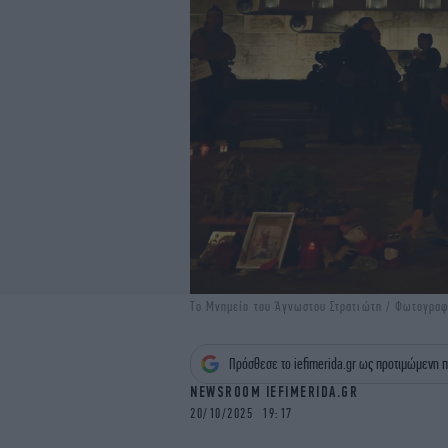
Το Mνημείο του Άγνωστου Στρατιώτη / Φωτογρα
Πρόσθεσε το iefimerida.gr ως προτιμώμενη π
NEWSROOM IEFIMERIDA.GR
20/10/2025 19:17