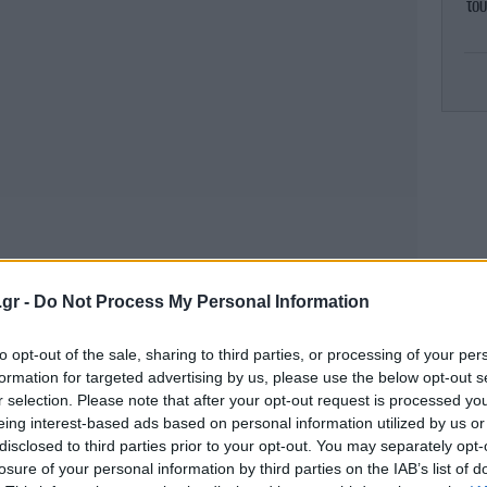
το
Το
καλ
Γν
.gr -
Do Not Process My Personal Information
συ
to opt-out of the sale, sharing to third parties, or processing of your per
formation for targeted advertising by us, please use the below opt-out s
r selection. Please note that after your opt-out request is processed y
eing interest-based ads based on personal information utilized by us or
Σ
φέ
disclosed to third parties prior to your opt-out. You may separately opt-
losure of your personal information by third parties on the IAB’s list of