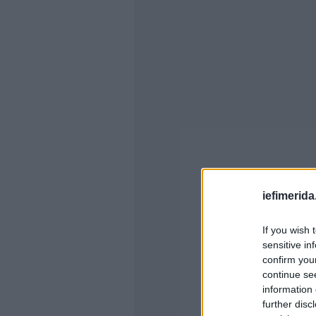
iefimerida
If you wish 
sensitive in
confirm you
continue se
information 
further disc