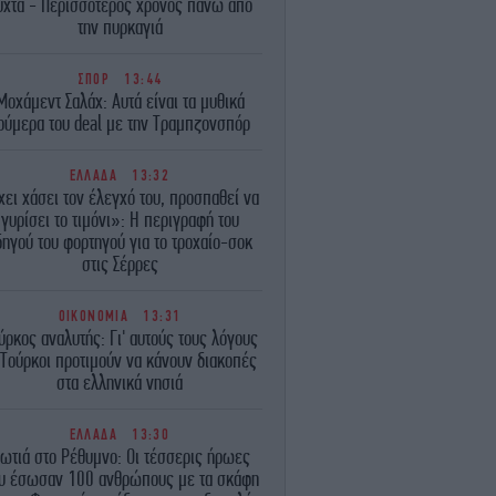
ύχτα - Περισσότερος χρόνος πάνω από
την πυρκαγιά
ΣΠΟΡ
13:44
Μοχάμεντ Σαλάχ: Αυτά είναι τα μυθικά
ούμερα του deal με την Τραμπζονσπόρ
ΕΛΛΑΔΑ
13:32
χει χάσει τον έλεγχό του, προσπαθεί να
γυρίσει το τιμόνι»: Η περιγραφή του
δηγού του φορτηγού για το τροχαίο-σοκ
στις Σέρρες
ΟΙΚΟΝΟΜΙΑ
13:31
ύρκος αναλυτής: Γι' αυτούς τους λόγους
 Τούρκοι προτιμούν να κάνουν διακοπές
στα ελληνικά νησιά
ΕΛΛΑΔΑ
13:30
ωτιά στο Ρέθυμνο: Οι τέσσερις ήρωες
υ έσωσαν 100 ανθρώπους με τα σκάφη