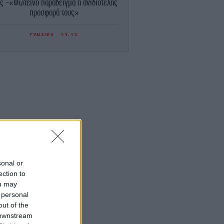
υς -«Φωτεινό παράδειγμα η ανιδιοτελής
προσφορά τους»
ΓΥΝΑΙΚΑ
13:13
 λάθος που κάνει την αυλή πιο ζεστή το
οκαίρι -Τι προτείνουν δύο αρχιτέκτονες
ΑΥΤΟΚΙΝΗΤΟ
13:06
ωστή εταιρεία αυτοκινήτου πνίγεται στα
χρέη -Τι ξεπουλάει για να σωθεί
ΚΟΣΜΟΣ
13:06
Δημοτική σύμβουλος στη Νέα Ζηλανδία
μμετείχε σε συνεδρίαση από το μπάνιο
της -Με φόντο απλωμένα εσώρουχα
[βίντεο]
sonal or
ection to
ou may
ΕΛΛΑΔΑ
12:51
 personal
υνελήφθη στη Γερμανία 31χρονος που
ρεται να εμπλέκεται στη δολοφονία του
out of the
Ζαμπούνη
 downstream