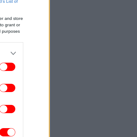
B’s List of
TRAVEL
12:50
λότος αποκαλύπτει το μεγαλύτερο λάθος
er and store
 κάνουν οι επιβάτες πριν από μια πτήση
to grant or
ed purposes
ΟΙΚΟΝΟΜΙΑ
12:47
ΕΛΣΤΑΤ: Στο 3,4% ο πληθωρισμός τον
λιο - Έριξε ταχύτητα κατά μία μονάδα σε
σχέση με τον Ιούνιο
ΓΥΝΑΙΚΑ
12:38
Η Μαίρη Συνατσάκη δοκιμάζει ένα νέο
είδος γυμναστικής λίγο πριν τα 42 -Η
απαιτητική προπόνηση [εικόνα]
ΕΛΛΑΔΑ
12:38
«Φεύγω με την καρδιά γεμάτη
υγνωμοσύνη»: Ολοκληρώθηκε η θητεία
υ πρέσβη του Ισραήλ στην Ελλάδα, Νόαμ
Κατζ