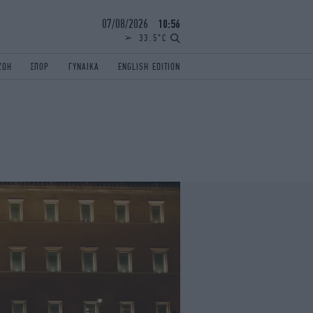
07/08/2026
10:56
33.5°C
ΖΩΗ
ΣΠΟΡ
ΓΥΝΑΙΚΑ
ENGLISH EDITION
ΕΛΛΑΔΑ
ΠΑΝΕΛΛΗΝΙΕΣ
ENGLISH EDITION
TRAVEL
ΟΛΥΜΠΙΑΚΟΙ ΑΓΩΝΕΣ
iAUTOKINITO
ΖΩΔΙΑ
ELAMEFORA