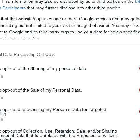
. This information may also be disclosed by us to third parties on the
IA
Participants
that may further disclose it to other third parties.
Πι
 that this website/app uses one or more Google services and may gath
που
including but not limited to your visit or usage behaviour. You may click 
 to Google and its third-party tags to use your data for below specifi
λογία που κατατέθηκε «το υπουργείο
ogle consent section.
την συντήρηση, την φροντίδα και την
Ιού
 χώρου, είτε με ίδια μέσα, είτε μέσω
l Data Processing Opt Outs
ν».
o opt-out of the Sharing of my personal data.
 από το Μνημείο μέχρι το πεζοδρόμιο.
In
o opt-out of the Sale of my Personal Data.
In
to opt-out of processing my Personal Data for Targeted
ing.
ε
In
το
o opt-out of Collection, Use, Retention, Sale, and/or Sharing
ersonal Data that Is Unrelated with the Purposes for which it
lected.