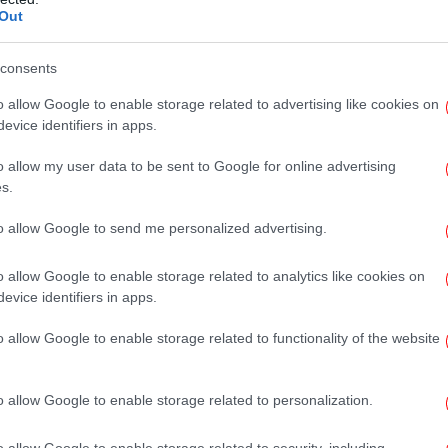
Out
Οι 
consents
απ
o allow Google to enable storage related to advertising like cookies on
evice identifiers in apps.
Ο
o allow my user data to be sent to Google for online advertising
σ
s.
to allow Google to send me personalized advertising.
Κα
o allow Google to enable storage related to analytics like cookies on
evice identifiers in apps.
o allow Google to enable storage related to functionality of the website
κα
απαγορεύεται η αλλοίωση του χώρου και
o allow Google to enable storage related to personalization.
οιση. Οι παραβάτες θα τιμωρούνται με
 ή με χρηματική ποινή.
o allow Google to enable storage related to security, including