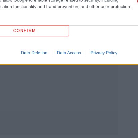
Μπ
cation functionality and fraud prevention, and other user protection.
το
CONFIRM
Β
Νε
συμ
Data Deletion
Data Access
Privacy Policy
Vo
Α
πά
Βο