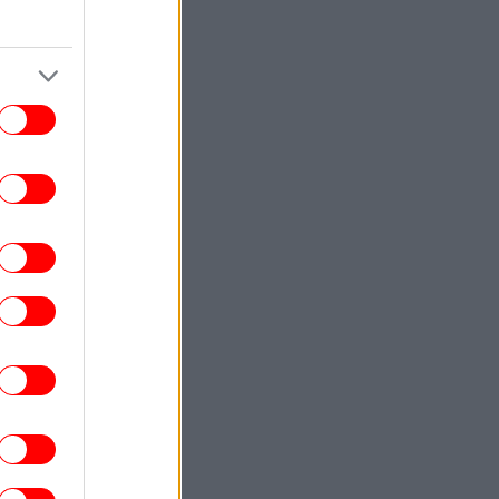
ΚΟΣΜΟΣ
12:35
πρώτοι Ευρωπαίοι έκρυβαν ένα σκοτεινό
μυστικό: Απολιθώματα στην Ισπανία
οκαλύπτουν ίχνη κανιβαλισμού πριν από
850.000 χρόνια
ΣΠΟΡ
12:33
 Ιβάν Τόνεϊ κατηγορείται για πρόκληση
ωματικής βλάβης μετά από περιστατικό
σε νυχτερινό μαγαζί
ΥΓΕΙΑ
12:23
ρδιοπαθείς και καλοκαίρι: Διακοπές με
ασφάλεια
ΠΟΛΙΤΙΣΜΟΣ
12:19
Apos: Ο διεθνώς αναγνωρισμένος
λλιτέχνης ζωγραφίζει για την Πάτμο, το
νησί της Αποκάλυψης [εικόνες]
ΣΠΟΡ
12:17