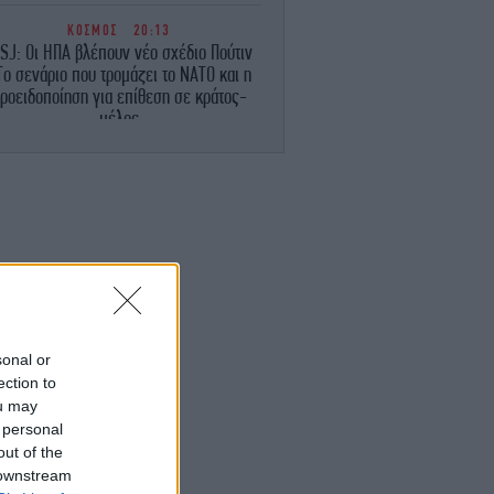
ΚΟΣΜΟΣ
20:13
SJ: Οι ΗΠΑ βλέπουν νέο σχέδιο Πούτιν
Το σενάριο που τρομάζει το ΝΑΤΟ και η
ροειδοποίηση για επίθεση σε κράτος-
μέλος
ΠΟΛΙΤΙΚΗ
20:06
κέρτσος: ΠΑΣΟΚ και ΕΛΑΣ υποκαθιστούν
την οικονομική ανάλυση με πολιτική
προπαγάνδα
ΖΩΗ
20:03
ητίατρος: Όταν η έντονη άσκηση διαρκεί
άνω από μία ώρα, να ενυδατώνεστε με
αθλητικά ποτά -Δεν είναι αναψυκτικά
sonal or
ection to
ou may
GASTRONOMIE
19:57
Ελλάδα σε ένα πιάτο: Σύκα με φέτα στον
 personal
ύρνο -Το απόλυτο καλοκαιρινό ορεκτικό
out of the
 downstream