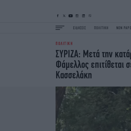
ΕΙΔΗΣΕΙΣ
ΠΟΛΙΤΙΚΗ
NON PAP
ΠΟΛΙΤΙΚΗ
ΕΙΔΗΣΕΙΣ
Π
ΣΥΡΙΖΑ: Μετά την κατ
ΟΙΚΟΝΟΜΙΑ
Κ
Φάμελλος επιτίθεται 
ΖΩΗ
Σ
ΠΟΛΗ
S
Κασσελάκη
ΤΕΧΝΟΛΟΓΙΑ
Υ
EURO
G
iOPINIONS
i
OSCARS
T
NEWSLETTER