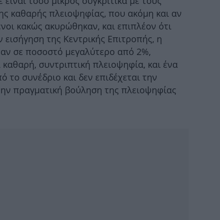
είναι τόσο μικρός συγκριτικά με τους
ης καθαρής πλειοψηφίας, που ακόμη και αν
νοι κακώς ακυρώθηκαν, και επιπλέον ότι
ξηρ
 εισήγηση της Κεντρικής Επιτροπής, η
αν σε ποσοστό μεγαλύτερο από 2%,
 καθαρή, συντριπτική πλειοψηφία, και ένα
8 
 το συνέδριο και δεν επιδέχεται την
την πραγματική βούληση της πλειοψηφίας
μα
Χ
0,