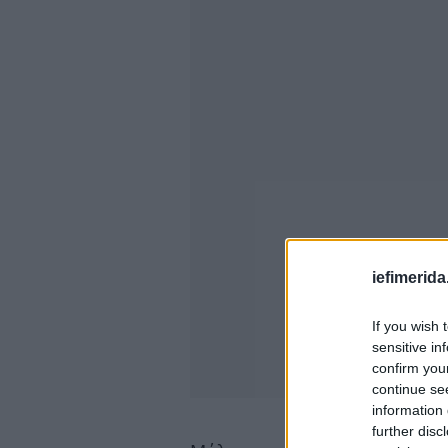
iefimerida
If you wish 
sensitive in
confirm you
continue se
information 
further disc