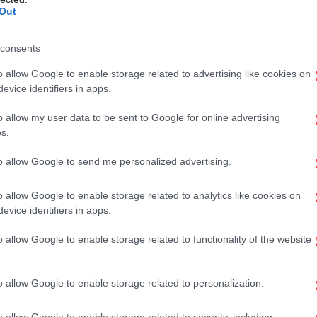
τησης άλλου κόμματος από τους kasselistas
Out
Β
 καν οι διαδικασίες των εκλογών για την
δι
αντώντας στις καταγγελίες που έκαναν λόγο
consents
 χούντα, αποκλεισμούς, τις χαρακτήρισαν
o allow Google to enable storage related to advertising like cookies on
αν το σχέδιο διάσπασης που βέβαια
evice identifiers in apps.
Π
o allow my user data to be sent to Google for online advertising
Όρ
s.
ου προχώρησε και στην αποτίμηση
τ
ης Παρασκευής
με τα σχετικά νούμερα που
to allow Google to send me personalized advertising.
τημα κρίσιμο πεδίο αντιπαράθεσης να έχουν
δρων που αναδείχθηκαν από τις εκλογές στις
o allow Google to enable storage related to analytics like cookies on
λε
 Στις εκλογές συμμετείχαν περισσότερα από
evice identifiers in apps.
με
 του Συνεδρίου
συμμετείχαν 3072 σύνεδροι
o allow Google to enable storage related to functionality of the website
 εισήγηση της Κεντρικής Επιτροπής. Συνεπώς
ένες πηγές το 65,3% των συνέδρων και το
Σύκ
ρψήφισαν την εισήγηση της Κεντρικής
o allow Google to enable storage related to personalization.
εί πως το υπόλοιπο 34,7% που δεν
o allow Google to enable storage related to security, including