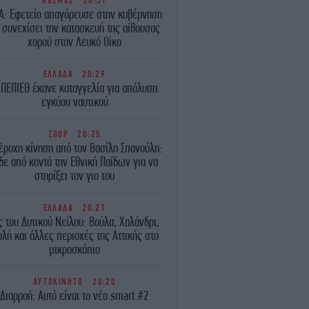
ΚΟΣΜΟΣ
20:31
Α: Εφετείο απαγόρευσε στην κυβέρνηση
 συνεχίσει την κατασκευή της αίθουσας
χορού στον Λευκό Οίκο
ΕΛΛΑΔΑ
20:29
 ΠΕΠΙΕΘ έκανε καταγγελία για απόλυση
εγκύου ναυτικού
ΣΠΟΡ
20:25
έροχη κίνηση από τον Βασίλη Σπανούλη:
δε από κοντά την Εθνική Παίδων για να
στηρίξει τον γιο του
ΕΛΛΑΔΑ
20:21
ς του Δυτικού Νείλου: Βούλα, Χαλάνδρι,
λή και άλλες περιοχές της Αττικής στο
μικροσκόπιο
ΑΥΤΟΚΙΝΗΤΟ
20:20
Διαρροή: Αυτό είναι το νέο smart #2