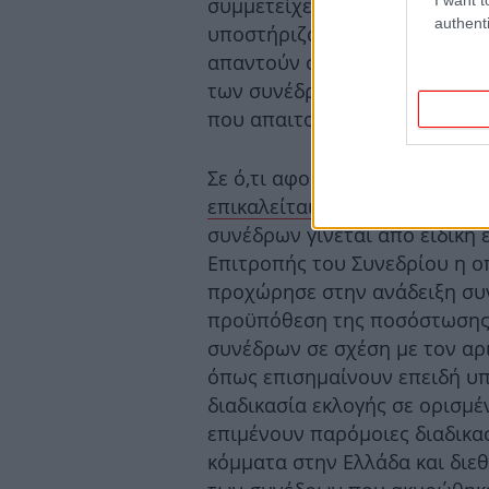
συμμετείχε είναι κατά το με
authenti
υποστήριζαν τον έκπτωτο Πρό
απαντούν οι κύκλοι της Κουμ
των συνέδρων, οφείλεται στι
που απαιτούνται.
Σε ό,τι αφορά στους «απαράδ
επικαλείται η πλευρά Κασσελ
συνέδρων γίνεται από ειδική
Επιτροπής του Συνεδρίου η ο
προχώρησε στην ανάδειξη συ
προϋπόθεση της ποσόστωσης 
συνέδρων σε σχέση με τον αρι
όπως επισημαίνουν επειδή υπ
διαδικασία εκλογής σε ορισμ
επιμένουν παρόμοιες διαδικα
κόμματα στην Ελλάδα και διεθ