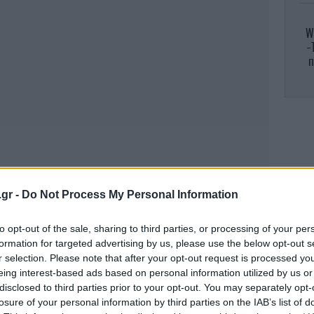
W
-
π
Σ
.gr -
Do Not Process My Personal Information
Αθλ
π
to opt-out of the sale, sharing to third parties, or processing of your per
formation for targeted advertising by us, please use the below opt-out s
r selection. Please note that after your opt-out request is processed y
Η 
eing interest-based ads based on personal information utilized by us or
φο
disclosed to third parties prior to your opt-out. You may separately opt-
losure of your personal information by third parties on the IAB’s list of