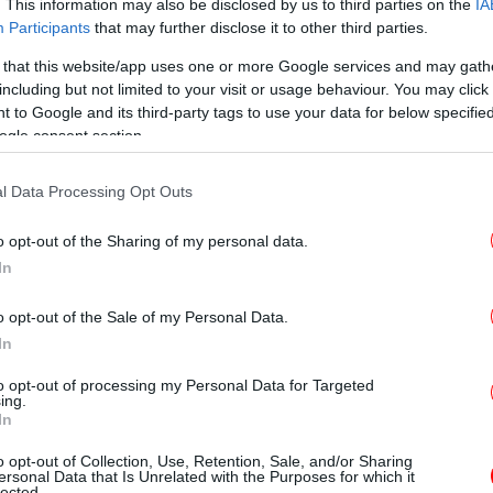
ρος προχωράει ένα βήμα παραπάνω και
. This information may also be disclosed by us to third parties on the
IA
Το
Participants
that may further disclose it to other third parties.
ιο διάλυσης του ΣΥΡΙΖΑ
από πολιτικό
μ
 θέλουν σύμφωνα με την ανάγνωση
 that this website/app uses one or more Google services and may gath
πάλαι ποτέ κραταιού δικομματισμού, έτσι
including but not limited to your visit or usage behaviour. You may click 
 to Google and its third-party tags to use your data for below specifi
διώξεις του Κυριάκου Μητσοτάκη και της
ogle consent section.
ί, όπως τόνισε χαρακτηριστικά στην
Πα
συ
τις
απογοητευτικές δημοσκοπικές επιδόσεις
l Data Processing Opt Outs
ας, ο κ. Φάμελλος στράφηκε κατά των
ταιρειών δημοσκοπήσεων που τις
o opt-out of the Sharing of my personal data.
In
απ
Υπ
 στον Κασσελάκη μέσω κομματικών
o opt-out of the Sale of my Personal Data.
In
to opt-out of processing my Personal Data for Targeted
ing.
«Η
ουνδούρου είχαν εξαπολύσει αντεπίθεση
In
σ
ο Στέφανο Κασσελάκη κάνοντας λόγο για
o opt-out of Collection, Use, Retention, Sale, and/or Sharing
ώρησης από το κόμμα. Μάλιστα όπως
ersonal Data that Is Unrelated with the Purposes for which it
lected.