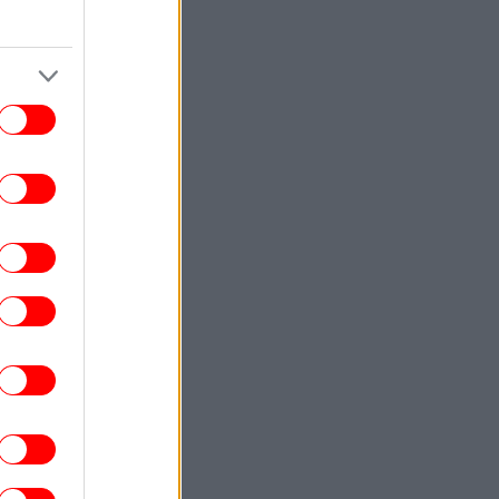
ΚΟΣΜΟΣ
19:23
ρετανία: Το Κέιμπριτζ επανεξετάζει τις
αδικασίες πρόσληψης καθηγητών, μετά
την παραίτηση του Τζέισον Άρντεϊ που
κατηγορήθηκε για λογοκλοπή
ΖΩΗ
19:09
έθανε ο μουσικός παραγωγός Γουίλιαμ
μπιτ -Είχε δημιουργήσει με τη Μαντόνα
ο εμβληματικό άλμπουμ «Ray of Light»
ΕΛΛΑΔΑ
19:03
Θεσσαλονίκη: Οι αλλαγές στις
ωφορειακές γραμμές που θα ισχύσουν
 τη λειτουργία της επέκτασης του Μετρό
στην Καλαμαριά
ΓΥΝΑΙΚΑ
19:00
α στο ψυγείο ή εκτός; Ο σωστός τρόπος
για να διατηρηθούν φρέσκα