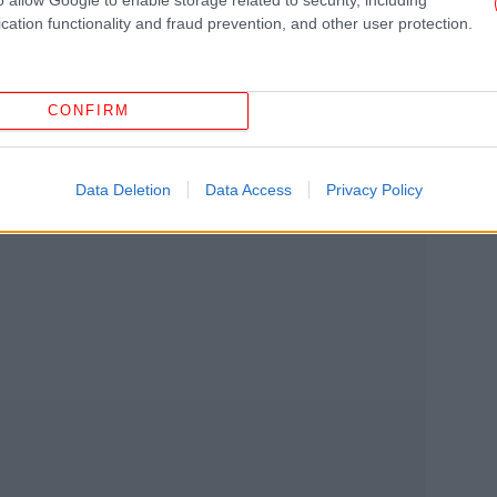
α υπάρξει στο τέλος της ημέρας. Κι εμείς θα
cation functionality and fraud prevention, and other user protection.
υθυνόμενος στους αγρότες και στους
CONFIRM
D
τη
Data Deletion
Data Access
Privacy Policy
Κ
κά
διπ