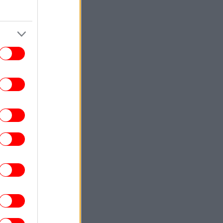
ΚΟΣΜΟΣ
16:57
Πλοίο δέχθηκε επίθεση στα 18 μίλια
ανοικτά του Ομάν
ΖΩΗ
16:50
Ο Γιάννης Παπαμιχαήλ για την επέτειο
θανάτου του πατέρα του: «Μου λείπεις
λύ» -Η φωτογραφία που πόσταρε από τα
παιδικά του χρόνια
ΣΠΟΡ
16:50
ρήστος Τζόλης: Είδε το πρώτο του γκολ
 την Άρσεναλ - «Θα έμπαινε και χωρίς
την κόντρα» [βίντεο]
ENGLISH
16:40
hens Hotels Outperform Rivals Despite
Flat Occupancy in First Half of 2026
ΕΛΛΑΔΑ
16:29
Αποκαλύψεις της Daily Mail για τη