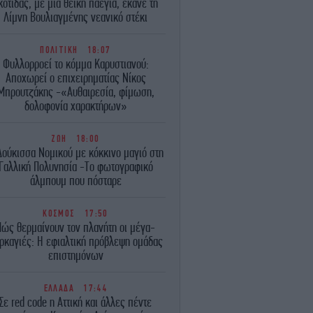
κοτίδας, με μια θεϊκή παέγια, έκανε τη
Λίμνη Βουλιαγμένης νεανικό στέκι
ΠΟΛΙΤΙΚΗ
18:07
Φυλλορροεί το κόμμα Καρυστιανού:
Αποχωρεί ο επιχειρηματίας Νίκος
Μπρουτζάκης -«Αυθαιρεσία, φίμωση,
δολοφονία χαρακτήρων»
ΖΩΗ
18:00
Δούκισσα Νομικού με κόκκινο μαγιό στη
Γαλλική Πολυνησία -Το φωτογραφικό
άλμπουμ που πόσταρε
ΚΟΣΜΟΣ
17:50
Πώς θερμαίνουν τον πλανήτη οι μέγα-
ρκαγιές: Η εφιαλτική πρόβλεψη ομάδας
επιστημόνων
ΕΛΛΑΔΑ
17:44
Σε red code η Αττική και άλλες πέντε