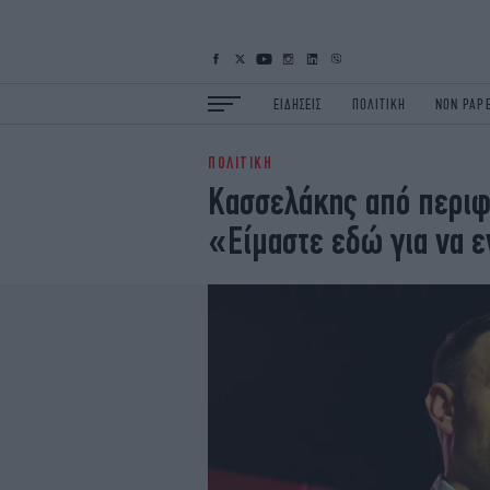
ΕΙΔΗΣΕΙΣ
ΠΟΛΙΤΙΚΗ
NON PAP
ΠΟΛΙΤΙΚΗ
ΕΙΔΗΣΕΙΣ
Π
Κασσελάκης από περιφ
ΟΙΚΟΝΟΜΙΑ
Κ
«Είμαστε εδώ για να 
ΖΩΗ
Σ
ΠΟΛΗ
S
ΤΕΧΝΟΛΟΓΙΑ
Υ
EURO
G
iOPINIONS
i
OSCARS
T
NEWSLETTER