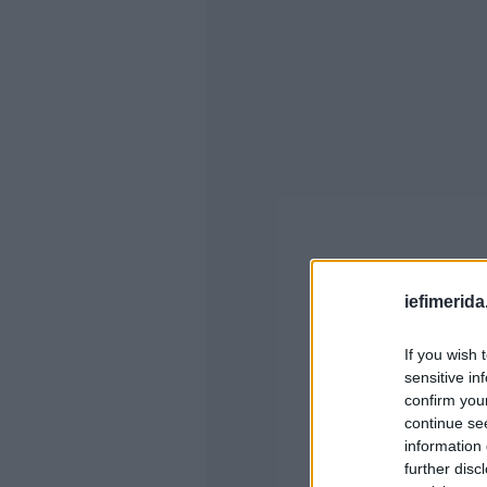
iefimerida
If you wish 
sensitive in
confirm you
continue se
information 
further disc