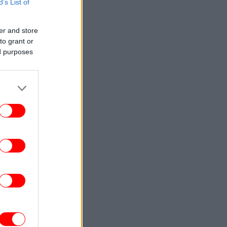
B’s List of
STORIES
17:11
ατί εκτοξεύονται τα «γκρίζα διαζύγια» -
er and store
 και περισσότεροι χωρίζουν μετά τα 60
to grant or
τους χρόνια
ed purposes
ΠΟΛΙΤΙΣΜΟΣ
17:11
«Η Μούμια 4»: Επιστρέφει με τους
endan Fraser, Rachel Weisz και φέρνει
πίσω δύο ακόμη εμβληματικούς
χαρακτήρες
STORIES
17:07
άνθρωπος που παράτησε την Google και
ναν μισθό 1 εκατ. δολαρίων - Γιατί το
έκανε, τι λέει ο ίδιος
ΑΥΤΟΚΙΝΗΤΟ
17:04
 Trump ξεσπά - «Άρρωστοι» οι οδηγοί
ηλεκτρικών αυτοκινήτων