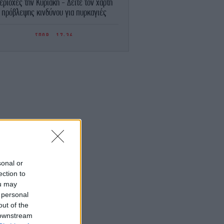
εριοχές την Κυριακή - Δείτε τον χάρτη
πρόβλεψης κινδύνου για πυρκαγιές
ΣΠΟΡ
17:36
BA: Η Ένωση Παικτριών αντεπιτίθεται
στους Καντέρ και Γουάιτ - «Δεν θα
ιτρέψουμε να μας χρησιμοποιήσουν ως
πολιτικά πιόνια»
ENGLISH
17:32
ece to Launch Fully Digital Disaster Aid
System in September, Minister Says
ΕΛΛΑΔΑ
17:25
σσαλονίκη: Σε ύφεση η φωτιά στη Σίνδο
- Χωρίς ενεργό μέτωπο
sonal or
ection to
ou may
ΓΥΝΑΙΚΑ
17:17
 personal
Ο Διάβολος φοράει Prada 2: Ο οίκος
ristie’s δημοπρατεί για καλό σκοπό όλα
out of the
τα iconic items της ταινίας
 downstream