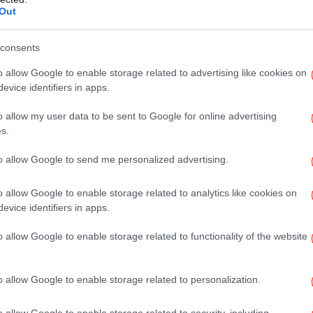
ειρωνεία της και το πάθος της για τη
Out
κτέρ, μετά από πρόσκληση αγρότη, στο
οποίο επισκέφτηκα και το οποίο θα είναι το
consents
α τα οποία θα επισκεφτώ. Εγώ δεν
κ και σκηνοθετημένες πόζες. Μέσα στην
o allow Google to enable storage related to advertising like cookies on
evice identifiers in apps.
βλέπετε εδώ πέρα. Στο πεδίο γίνεται η
ουν καταφέρει να αντισταθούν σε ένα κίνημα.
πο
o allow my user data to be sent to Google for online advertising
s.
to allow Google to send me personalized advertising.
 Μην το βάζετε κάτω, συνεχίστε τις
Χ
με
o allow Google to enable storage related to analytics like cookies on
evice identifiers in apps.
ΥΡΙΖΑ-ΠΣ παρότρυνε τους αγρότες της
o allow Google to enable storage related to functionality of the website
εις και τις λύσεις του κόμματος τις οποίες,
At
Ν.Δ τις κρύβει.
o allow Google to enable storage related to personalization.
τε τις κινητοποιήσεις σας, η δικαιοσύνη
o allow Google to enable storage related to security, including