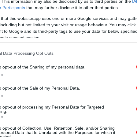
. This information may also be disclosed by us to third parties on the
IA
Participants
that may further disclose it to other third parties.
Γι
 that this website/app uses one or more Google services and may gath
Όλο
including but not limited to your visit or usage behaviour. You may click 
 to Google and its third-party tags to use your data for below specifi
ogle consent section.
 να παραμείνουν οι νέοι στη Δυτική Μακεδονία
l Data Processing Opt Outs
Br
o opt-out of the Sharing of my personal data.
In
ρεί να συνεχιστεί άλλο το μοντέλο μια πόλη μια
Ο 
o opt-out of the Sale of my Personal Data.
έ
In
to opt-out of processing my Personal Data for Targeted
ing.
ην κριτική που δέχτηκε από την κυβέρνηση
In
O
άνω σε τρακτέρ, κατά την επίσκεψη του χθες
 Κουλούρα Ημαθίας, λέγοντας: «Η Ν.Δ. δεν
o opt-out of Collection, Use, Retention, Sale, and/or Sharing
ersonal Data that Is Unrelated with the Purposes for which it
lected.