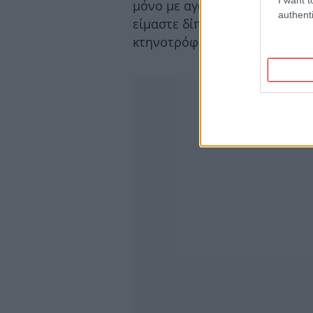
μόνο με αγώνες θα μπορέσει ν
authenti
είμαστε δίπλα σας», είπε απε
κτηνοτρόφους.