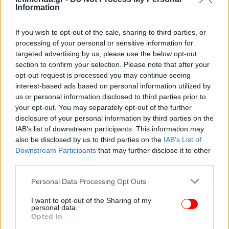
Information
If you wish to opt-out of the sale, sharing to third parties, or
processing of your personal or sensitive information for
targeted advertising by us, please use the below opt-out
Ο πολιτικός που έκανε σημαία την Ασφάλεια για να
section to confirm your selection. Please note that after your
παραδώσει τη χώρα στη Greek Mafia και έπαιξε με
opt-out request is processed you may continue seeing
το θυμικό του λαού στο μεταναστευτικό για να
interest-based ads based on personal information utilized by
us or personal information disclosed to third parties prior to
καταλήξει ότι τώρα τους χρειάζεται ως εργατικά
your opt-out. You may separately opt-out of the further
χέρια.
disclosure of your personal information by third parties on the
IAB’s list of downstream participants. This information may
Ο Κυριάκος Μητσοτάκης, που έγινε ο βασιλιάς του
also be disclosed by us to third parties on the
IAB’s List of
νεολαϊκισμού στήνοντας στη χώρα ένα πρωτοφανές
Downstream Participants
that may further disclose it to other
σύστημα προπαγάνδας, δίνει οδηγίες για το πώς
third parties.
μία χώρα θα νικήσει τον λαϊκισμό!
Please note that this website/app uses one or more Google
Personal Data Processing Opt Outs
services and may gather and store information including but
Θα νικήσουμε μαζί λοιπόν τον προηγμένου τύπου
not limited to your visit or usage behaviour. You may click to
I want to opt-out of the Sharing of my
personal data.
grant or deny consent to Google and its third-party tags to
λαϊκισμό του, δίνοντας λύσεις στα προβλήματα,
Opted In
use your data for below specified purposes in below Google
μιλώντας με προτάσεις στους πολίτες, όσος χρόνος