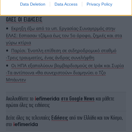
Data Deletion
Data Access
Privacy Policy
ΟΛΕΣ ΟΙ ΕΙΔΗΣΕΙΣ
Εκρηξη έξω από το υπ. Εργασίας-Συναγερμός στην
ΕΛΑΣ: Εσπασαν τζάμια έως τον 5ο όροφο, ζημιές και στα
γύρω κτίρια
Παρίσι: Ένοπλη επίθεση σε σιδηροδρομικό σταθμό
-Τρεις τραυματίες, ένας άνδρας συνελήφθη
Οι ΗΠΑ εξαπολύουν βομβαρδισμούς σε Ιράκ και Συρία
-Τα αντίποινα «θα συνεχιστούν» διαμηνύει ο Τζο
Μπάιντεν
Ακολουθήστε το
στο Google News
και μάθετε
πρώτοι όλες τις ειδήσεις
Δείτε όλες τις τελευταίες
Ειδήσεις
από την Ελλάδα και τον Κόσμο,
στο