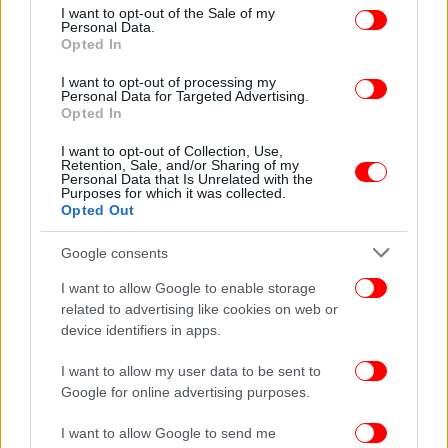
consent section.
I want to opt-out of the Sale of my
και κόπος κι αν χρειαστεί. Γιατί η ήττα του
Personal Data.
νεολαϊκισμού του Κυριάκου Μητσοτάκη περνά μέσα
Opted In
από το σχέδιο για μία πατρίδα στην οποία κάθε
I want to opt-out of processing my
πολίτης θα έχει τις ευκαιρίες να ζήσει καλύτερα».
Personal Data for Targeted Advertising.
Opted In
I want to opt-out of Collection, Use,
Retention, Sale, and/or Sharing of my
Personal Data that Is Unrelated with the
Purposes for which it was collected.
Opted Out
Google consents
I want to allow Google to enable storage
related to advertising like cookies on web or
device identifiers in apps.
I want to allow my user data to be sent to
Google for online advertising purposes.
I want to allow Google to send me