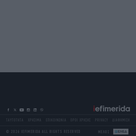
ΤΑΥΤΟΤΗΤΑ
ΧΡΗΣΙΜΑ
ΕΠΙΚΟΙΝΩΝΙΑ
ΟΡΟΙ ΧΡΗΣΗΣ
PRIVACY
ΔΙΑΦΗΜΙΣΗ
© 2026 IEFIMERIDA ALL RIGHTS RESERVED
ΜΕΛΟΣ