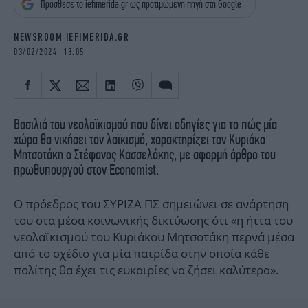
Πρόσθεσε το iefimerida.gr ως προτιμώμενη πηγή στη Google
iBOOKS
ΖΩΔΙΑ
OSCARS
THE OCEAN
NEWSROOM IEFIMERIDA.GR
MEDIA
ELAMEFORA
03/02/2024 13:05
NEWSLETTER
Βασιλιά του νεολαϊκισμού που δίνει οδηγίες για το πώς μία
χώρα θα νικήσει τον λαϊκισμό, χαρακτηρίζει τον Κυριάκο
Μητσοτάκη ο
Στέφανος Κασσελάκης
, με αφορμή άρθρο του
πρωθυπουργού στον Economist.
Ο πρόεδρος του ΣΥΡΙΖΑ ΠΣ σημειώνει σε ανάρτηση
του στα μέσα κοινωνικής δικτύωσης ότι «η ήττα του
νεολαϊκισμού του Κυριάκου Μητσοτάκη περνά μέσα
από το σχέδιο για μία πατρίδα στην οποία κάθε
πολίτης θα έχει τις ευκαιρίες να ζήσει καλύτερα».