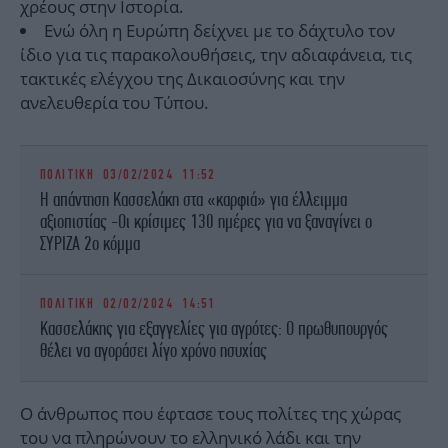
χρέους στην Ιστορία.
Ενώ όλη η Ευρώπη δείχνει με το δάχτυλο τον
ίδιο για τις παρακολουθήσεις, την αδιαφάνεια, τις
τακτικές ελέγχου της Δικαιοσύνης και την
ανελευθερία του Τύπου.
ΠΟΛΙΤΙΚΗ
03/02/2024 11:52
Η απάντηση Κασσελάκη στα «καρφιά» για έλλειμμα
αξιοπιστίας -Οι κρίσιμες 130 ημέρες για να ξαναγίνει o
ΣΥΡΙΖΑ 2ο κόμμα
ΠΟΛΙΤΙΚΗ
02/02/2024 14:51
Κασσελάκης για εξαγγελίες για αγρότες: Ο πρωθυπουργός
θέλει να αγοράσει λίγο χρόνο ησυχίας
Ο άνθρωπος που έφτασε τους πολίτες της χώρας
του να πληρώνουν το ελληνικό λάδι και την