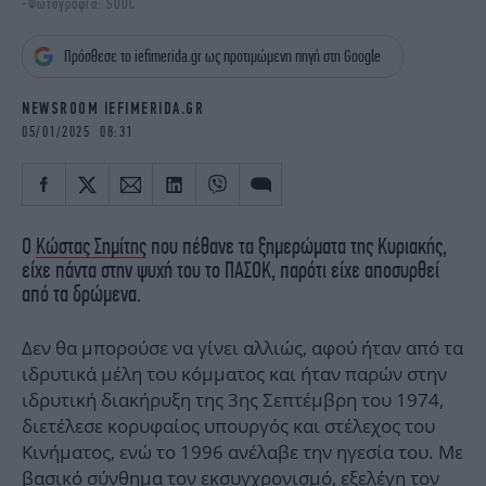
-Φωτογραφία: SOOC
iBOOKS
ΖΩΔΙΑ
OSCARS
THE OCEAN
Πρόσθεσε το iefimerida.gr ως προτιμώμενη πηγή στη Google
MEDIA
ELAMEFORA
NEWSROOM IEFIMERIDA.GR
NEWSLETTER
05/01/2025 08:31
Ο
Κώστας Σημίτης
που πέθανε τα ξημερώματα της Κυριακής,
είχε πάντα στην ψυχή του το ΠΑΣΟΚ, παρότι είχε αποσυρθεί
από τα δρώμενα.
Δεν θα μπορούσε να γίνει αλλιώς, αφού ήταν από τα
ιδρυτικά μέλη του κόμματος και ήταν παρών στην
ιδρυτική διακήρυξη της 3ης Σεπτέμβρη του 1974,
διετέλεσε κορυφαίος υπουργός και στέλεχος του
Κινήματος, ενώ το 1996 ανέλαβε την ηγεσία του. Με
βασικό σύνθημα τον εκσυγχρονισμό, εξελέγη τον