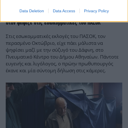
Data Deletion
Data Access
Privacy Policy
Όταν ψήφιζε στις εσωκομματικές του ΠΑΣΟΚ
Στις εσωκομματικές εκλογές του ΠΑΣΟΚ, τον
περασμένο Οκτώβριο, είχε πάει μάλιστα να
ψηφίσει μαζί με την σύζυγό του Δάφνη, στο
Πνευματικό Κέντρο του Δήμου Αθηναίων. Πάντοτε
ευγενής και λιγόλογος, ο πρώην πρωθυπουργός
έκανε και μία σύντομη δήλωση στις κάμερες.