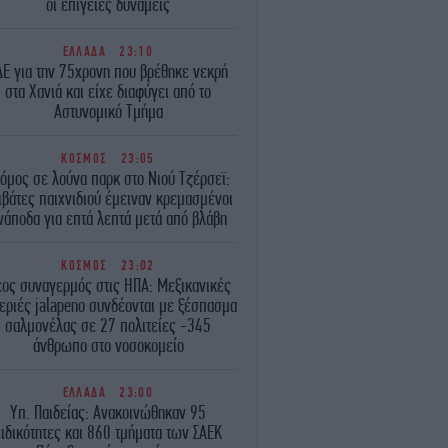
οι επίγειες δυνάμεις
ΕΛΛΑΔΑ
23:10
ΔΕ για την 75χρονη που βρέθηκε νεκρή
στα Χανιά και είχε διαφύγει από το
Αστυνομικό Τμήμα
ΚΟΣΜΟΣ
23:05
όμος σε λούνα παρκ στο Νιού Τζέρσεϊ:
ιβάτες παιχνιδιού έμειναν κρεμασμένοι
νάποδα για επτά λεπτά μετά από βλάβη
ΚΟΣΜΟΣ
23:02
ος συναγερμός στις ΗΠΑ: Μεξικανικές
εριές jalapeno συνδέονται με ξέσπασμα
σαλμονέλας σε 27 πολιτείες -345
άνθρωπο στο νοσοκομείο
ΕΛΛΑΔΑ
23:00
Υπ. Παιδείας: Ανακοινώθηκαν 95
ειδικότητες και 860 τμήματα των ΣΑΕΚ