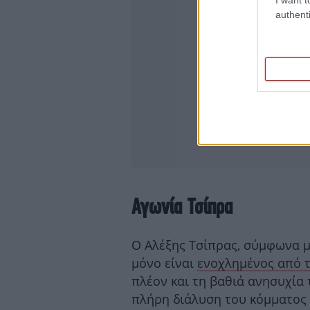
authenti
Αγωνία Τσίπρα
Ο Αλέξης Τσίπρας, σύμφωνα με
μόνο είναι
ενοχλημένος από τ
πλέον και τη βαθιά ανησυχία 
πλήρη διάλυση του κόμματος 