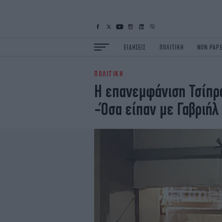
ΕΙΔΗΣΕΙΣ
ΠΟΛΙΤΙΚΗ
NON PAP
ΠΟΛΙΤΙΚΗ
ΕΙΔΗΣΕΙΣ
Π
Η επανεμφάνιση Τσίπρα
ΟΙΚΟΝΟΜΙΑ
Κ
-Όσα είπαν με Γαβριήλ
ΖΩΗ
Σ
ΠΟΛΗ
S
ΤΕΧΝΟΛΟΓΙΑ
Υ
EURO
G
iOPINIONS
i
OSCARS
T
NEWSLETTER