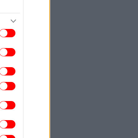
υπηρεσία της Ν. Κορέας
ΚΟΣΜΟΣ
22:20
τρεμιστική» χαρακτήρισαν οι Αρχές της
κορωσίας την ιστοσελίδα του Euronews
ΖΩΗ
22:20
ι κτηνίατροι συμφωνούν: Όταν μια γάτα
άς δείχνει την κοιλιά της, δείχνει την
απόλυτη εμπιστοσύνη της
ΣΠΟΡ
22:17
ίσημο: Παραμένει στην Ρεάλ Μαδρίτης ο
νίσιους - Ανανεώνει για έξι χρόνια με
τους «μερένχες»
ΖΩΗ
22:17
υχολογία λέει ότι οι άνθρωποι που τους
ενοχλεί και το παραμικρό δεν είναι
αραίτητα «μονίμως θυμωμένοι»: Δείτε
 μπορεί να σημαίνει η συμπεριφορά τους