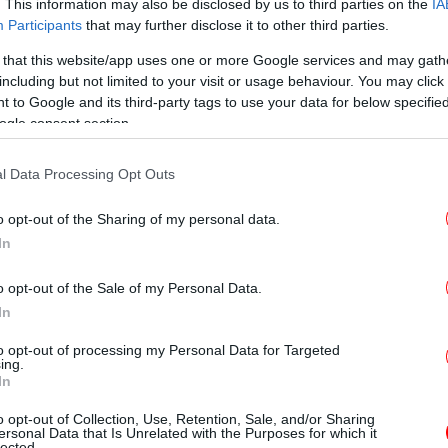
. This information may also be disclosed by us to third parties on the
IA
ως έδειχνε αρχικά, μεταξύ των δύο ανδρών
Participants
that may further disclose it to other third parties.
ός όταν τους εντόπισε το τηλεοπτικό
 that this website/app uses one or more Google services and may gath
Π
πής που έχει αναλάβει σαν σε εργολαβία τη
including but not limited to your visit or usage behaviour. You may click 
γι
δρου του ΣΥΡΙΖΑ.
 to Google and its third-party tags to use your data for below specifi
ogle consent section.
ν σταμάτησε να χτυπά μέχρι και μετά τα
l Data Processing Opt Outs
αναζητούν να επιβεβαιώσουν ότι φιλοξενεί
κου
τες που βρίσκονται μετά από πολλά χρόνια
o opt-out of the Sharing of my personal data.
In
To
κοντά στον Αλέξη Τσίπρα,
σε μια
o opt-out of the Sale of my Personal Data.
Τ
ι, σχολιάζοντας το δείπνο με τον Γαβριήλ
In
«ο πρώην πρωθυπουργός συναντά κατά
to opt-out of processing my Personal Data for Targeted
εργάτες. Τι πιο φυσιολογικό. Ας μη τα
ing.
In
ή επικαιρότητα».
Ο
π
o opt-out of Collection, Use, Retention, Sale, and/or Sharing
ersonal Data that Is Unrelated with the Purposes for which it
lected.