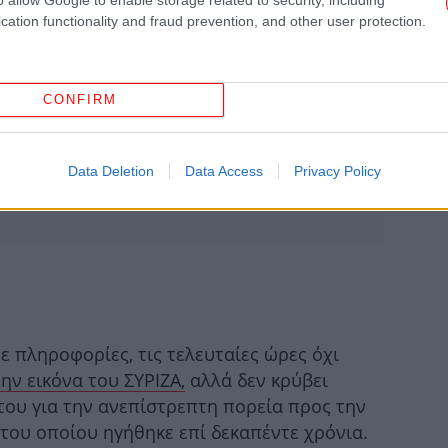
cation functionality and fraud prevention, and other user protection.
ya
δ
CONFIRM
στ
Data Deletion
Data Access
Privacy Policy
Σύ
υπή
α
ζω
 πληροφορίες, τις τελευταίες ώρες όχι
ην εικόνα του ΣΥΡΙΖΑ,
αλλά δεν κρύβει
Κοκ
του για την ανεπίστρεπτη πορεία προς την
του οποίου ηγήθηκε επί δεκαπέντε χρόνια.