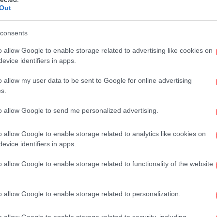
Out
37 δισ. -Κασσελάκης: «Το πιο μνημονιακό μέτρο
consents
«Εξ
ρα
Λευ
o allow Google to enable storage related to advertising like cookies on
evice identifiers in apps.
Ο
o allow my user data to be sent to Google for online advertising
σ
άκη που τον κατηγόρησε για υπερφορολογία: «Καλά
s.
to allow Google to send me personalized advertising.
Επ
o allow Google to enable storage related to analytics like cookies on
Βι
evice identifiers in apps.
o allow Google to enable storage related to functionality of the website
Η ψ
o allow Google to enable storage related to personalization.
απ
τι
o allow Google to enable storage related to security, including