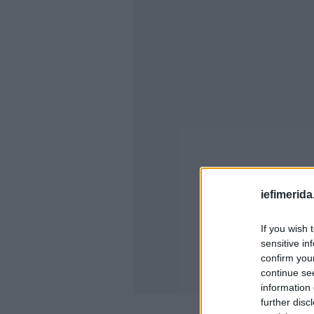
iefimerida
If you wish 
sensitive in
confirm you
continue se
information 
further disc