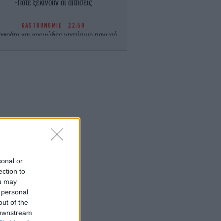
-Πότε ξεκινούν οι αιτήσεις
GASTRONOMIE
22:58
αφράτο και κρεμώδες νηστίσιμο παγωτό
βανίλια, χωρίς παγωτομηχανή
ΖΩΗ
22:57
 Ιωάννα Τούνη το ομολόγησε: «Όσο και
αν έχω ταξιδέψει, αυτός είναι ο
αγαπημένος μου προορισμός»
ΕΛΛΑΔΑ
22:51
Marfin: Στην Ελλάδα η 46χρονη που
ατηγορείται για συμμετοχή στην φονική
επίθεση -Την Παρασκευή πάει στον
εισαγγελέα
sonal or
ection to
ou may
ΕΛΛΑΔΑ
22:45
 personal
Κυψέλη: «Συνδυάζοντας ημερομηνίες,
νύματα και τη συμπεριφορά του, άρχισα
out of the
 νιώθω άβολα» -Τι κατέθεσε στις Αρχές
 downstream