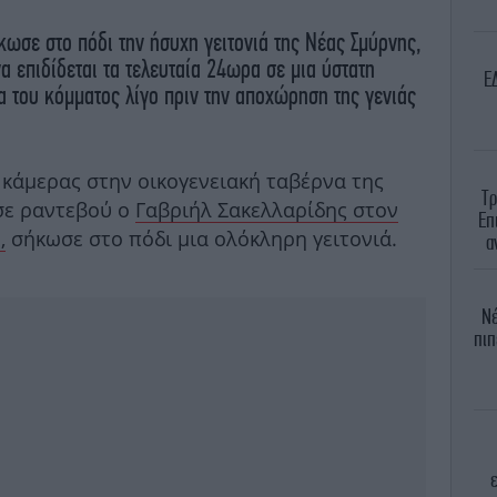
κωσε στο πόδι την ήσυχη γειτονιά της Νέας Σμύρνης,
α επιδίδεται τα τελευταία 24ωρα σε μια ύστατη
E
α του κόμματος λίγο πριν την αποχώρηση της γενιάς
 κάμερας στην οικογενειακή ταβέρνα της
Τρ
σε ραντεβού ο
Γαβριήλ Σακελλαρίδης στον
Επ
,
σήκωσε στο πόδι μια ολόκληρη γειτονιά.
α
Νέ
πιπ