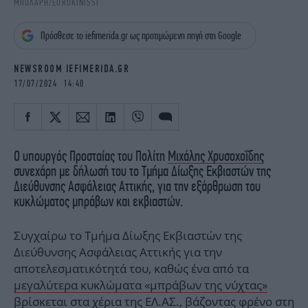
ΜΠΟΛΑΡΗ/EUROKINISSI
iBOOKS
ΖΩΔΙΑ
OSCARS
THE OCEAN
Πρόσθεσε το iefimerida.gr ως προτιμώμενη πηγή στη Google
MEDIA
ELAMEFORA
NEWSROOM IEFIMERIDA.GR
NEWSLETTER
17/07/2024 14:40
Ο υπουργός Προσταίας του Πολίτη
Μιχάλης Χρυσοχοΐδης
συνεχάρη με δήλωσή του τo Τμήμα Δίωξης Εκβιαστών της
Διεύθυνσης Ασφάλειας Αττικής, για την εξάρθρωση του
κυκλώματος μπράβων και εκβιαστών.
Συγχαίρω το Τμήμα Δίωξης Εκβιαστών της
Διεύθυνσης Ασφάλειας Αττικής για την
αποτελεσματικότητά του, καθώς ένα από τα
μεγαλύτερα κυκλώματα «μπράβων της νύχτας»
βρίσκεται στα χέρια της ΕΛ.ΑΣ., βάζοντας φρένο στη