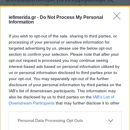
εγκληματικές ομάδες που αποτελούν σημαντική
απειλή για τους πολίτες, τις επιχειρήσεις, τους
iefimerida.gr -
Do Not Process My Personal
κρατικούς θεσμούς, αλλά και την οικονομία της
Information
χώρας.
If you wish to opt-out of the sale, sharing to third parties, or
Θωρακιζόμαστε για να μπορέσουμε να
processing of your personal or sensitive information for
targeted advertising by us, please use the below opt-out
ξεριζώσουμε στην κυριολεξία, σε όλους τους
section to confirm your selection. Please note that after your
τομείς, τη διαφθορά χωρίς να παραβλέπουμε
opt-out request is processed you may continue seeing
ακόμη και μικρότερα πράγματα που μπορεί να
interest-based ads based on personal information utilized by
καταλήξουν να γίνονται μεγάλα.
us or personal information disclosed to third parties prior to
your opt-out. You may separately opt-out of the further
Για ακόμη μια φορά, η επιμονή και ο
disclosure of your personal information by third parties on the
IAB’s list of downstream participants. This information may
επαγγελματισμός των υπηρεσιών της ΕΛ.ΑΣ έφερε
also be disclosed by us to third parties on the
IAB’s List of
ένα αποτέλεσμα, που αποτελεί τη βασική μας
Downstream Participants
that may further disclose it to other
προτεραιότητα, η οποία δεν είναι άλλη από την
third parties.
προστασία της κοινωνίας.
Please note that this website/app uses one or more Google
Personal Data Processing Opt Outs
services and may gather and store information including but