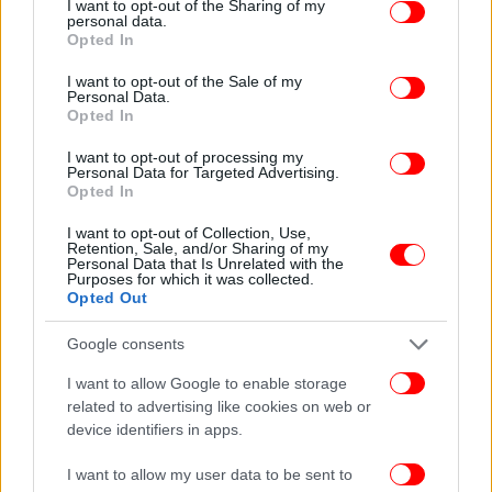
Ακολουθήστε το
στο Google News
και μάθετε
not limited to your visit or usage behaviour. You may click to
I want to opt-out of the Sharing of my
personal data.
grant or deny consent to Google and its third-party tags to
πρώτοι όλες τις ειδήσεις
Opted In
use your data for below specified purposes in below Google
consent section.
Δείτε όλες τις τελευταίες
Ειδήσεις
από την Ελλάδα και τον Κόσμο,
I want to opt-out of the Sale of my
Personal Data.
στο
Opted In
I want to opt-out of processing my
Personal Data for Targeted Advertising.
ΔΙΑΒΑΣΤΕ ΠΕΡΙΣΣΟΤΕΡΑ
ΜΙΧΆΛΗΣ ΧΡΥΣΟΧΟΪ́ΔΗΣ
ΥΠΟΥΡΓΌΣ
Opted In
ΠΡΟΣΤΑΣΊΑΣ ΤΟΥ ΠΟΛΊΤΗ
ΚΎΚΛΩΜΑ ΕΚΒΙΑΣΤΏΝ
I want to opt-out of Collection, Use,
Retention, Sale, and/or Sharing of my
Personal Data that Is Unrelated with the
Purposes for which it was collected.
Opted Out
Google consents
I want to allow Google to enable storage
related to advertising like cookies on web or
device identifiers in apps.
I want to allow my user data to be sent to