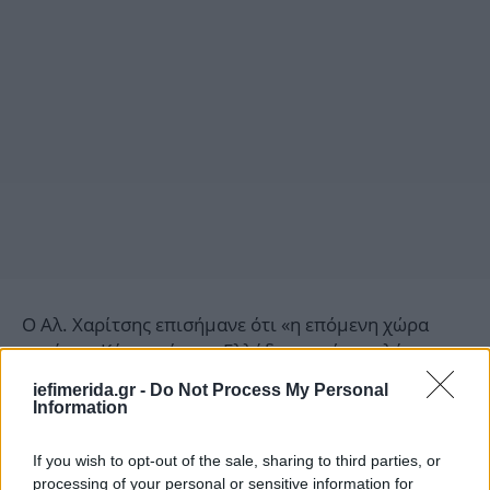
Ο Αλ. Χαρίτσης επισήμανε ότι «η επόμενη χώρα
μετά την Κύπρο είναι η Ελλάδα» και έκανε λόγο για
«εσωτερικές αντιφάσεις» στην κυβέρνηση, μεταξύ
iefimerida.gr -
Do Not Process My Personal
υπουργείων Εξωτερικών και Άμυνας, ενώ επέκρινε
Information
και πάλι την κυβέρνηση «γιατί δεν υπήρξε
ενημέρωση των πολιτικών δυνάμεων για αυτή την
If you wish to opt-out of the sale, sharing to third parties, or
αποστολή στην Κύπρο». «Όσο προφανές είναι ότι η
processing of your personal or sensitive information for