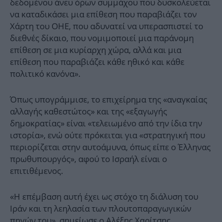
δεδομένου άνευ όρων συμμάχου που δυσκολεύεται
να καταδικάσει μια επίθεση που παραβιάζει τον
Χάρτη του ΟΗΕ, που αδυνατεί να υπερασπιστεί το
διεθνές δίκαιο, που νομιμοποιεί μια παράνομη
επίθεση σε μια κυρίαρχη χώρα, αλλά και μια
επίθεση που παραβιάζει κάθε ηθικό και κάθε
πολιτικό κανόνα».
Όπως υπογράμμισε, το επιχείρημα της «αναγκαίας
αλλαγής καθεστώτος» και της «εξαγωγής
δημοκρατίας» είναι «τελειωμένο από την ίδια την
ιστορία», ενώ ούτε πρόκειται για «στρατηγική που
περιορίζεται στην αυτοάμυνα, όπως είπε ο Έλληνας
πρωθυπουργός», αφού το Ισραήλ είναι ο
επιτιθέμενος.
«Η επέμβαση αυτή έχει ως στόχο τη διάλυση του
Ιράν και τη λεηλασία των πλουτοπαραγωγικών
πηγών του», σημείωσε ο Αλέξης Χαρίτσης,