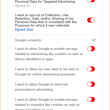
με όρους διεθνούς δικαίου, όχι με όρους
Personal Data for Targeted Advertising.
Opted In
διπλωματίας και διεθνών οργανισμών, αλλά με
όρους συναλλαγής». «Πιστεύετε πραγματικά ότι η
I want to opt-out of Collection, Use,
ταύτιση με τον Νετανιάχου θα λειτουργήσει ως
Retention, Sale, and/or Sharing of my
Personal Data that Is Unrelated with the
δίχτυ ασφαλείας; Δεν θα λειτουργήσει. Γιατί η
Purposes for which it was collected.
Opted Out
πολιτική τους, και η πολιτική Τραμπ, δεν είναι
πολιτική σταθερών συμμαχιών. Είναι πολιτική
Google consents
στιγμιαίων συμφερόντων, πίεσης και
ανταλλαγμάτων», υπογράμμισε, καταλογίζοντας
I want to allow Google to enable storage
στην κυβέρνηση ότι έχει «αυταπάτες»: «Όσο
related to advertising like cookies on web or
device identifiers in apps.
υποτελής κι αν φανεί η κυβέρνηση Μητσοτάκη,
σήμερα είσαι εταίρος, αύριο είσαι απλώς ένα ακόμη
I want to allow my user data to be sent to
διαπραγματευτικό χαρτί στη φαρέτρα τους».
Google for online advertising purposes.
«Η πολιτική της καταπάτησης κανόνων και της
I want to allow Google to send me
personalized advertising.
πλήρους περιφρόνησης του διεθνούς δικαίου είναι
η μεγαλύτερη απειλή σήμερα για τον κόσμο»,
I want to allow Google to enable storage
τόνισε ο Αλ. Χαρίτσης, δηλώνοντας ότι η Νέα
related to analytics like cookies on web or
Αριστερά «ευθυγραμμίζεται με όλους όσους
device identifiers in apps.