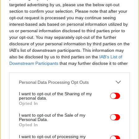
Ευρωπαϊκή Ένωση και η Ελλάδα έχουν ευθύνη
targeted advertising by us, please use the below opt-out
section to confirm your selection. Please note that after your
έναντι της Κύπρου, άλλο τόσο είναι προφανές ότι
opt-out request is processed you may continue seeing
δεν πρέπει ούτε η Ελλάδα ούτε η Κύπρος να
interest-based ads based on personal information utilized by
διολισθήσουν σε αυτόν τον πόλεμο», είπε,
us or personal information disclosed to third parties prior to
προειδοποιώντας ότι «αν στόχος δεν είναι η ειρήνη
your opt-out. You may separately opt-out of the further
και η διπλωματία, όπως θα έπρεπε, οδεύεις με φόρα
disclosure of your personal information by third parties on the
στην άμεση εμπλοκή — η οποία, καμιά φορά
IAB’s list of downstream participants. This information may
δυστυχώς, μπορεί να προκληθεί και από λάθος».
also be disclosed by us to third parties on the
IAB’s List of
Downstream Participants
that may further disclose it to other
third parties.
«Οι συνέπειες δεν θα είναι θεωρητικές: θα είναι
γεωπολιτικές, οικονομικές, κοινωνικές και εθνικές»
Please note that this website/app uses one or more Google
Personal Data Processing Opt Outs
services and may gather and store information including but
not limited to your visit or usage behaviour. You may click to
I want to opt-out of the Sharing of my
Σε ενδεχόμενη κλιμάκωση του πολέμου, συνέχισε,
personal data.
grant or deny consent to Google and its third-party tags to
«οι συνέπειες δεν θα είναι θεωρητικές: θα είναι
Opted In
use your data for below specified purposes in below Google
γεωπολιτικές, οικονομικές, κοινωνικές και εθνικές»,
consent section.
I want to opt-out of the Sale of my
ενώ έβαλε στο πλάνο και τα ελληνοτουρκικά,
Personal Data.
εκτιμώντας ότι «θα ανοίξουν μέσα σε ένα
Opted In
περιβάλλον αναδιάταξης ισχύος με όρους βίας: όχι
I want to opt-out of processing my