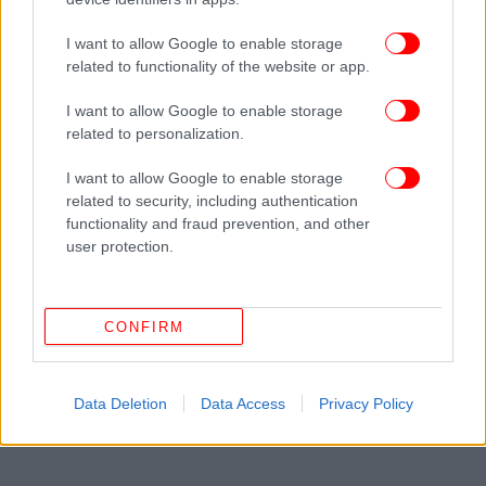
παλεύουν για την υπεράσπιση του διεθνούς
δικαίου, της διεθνούς νομιμότητας και της ειρήνης
I want to allow Google to enable storage
related to functionality of the website or app.
και με το κυπριακό ΑΚΕΛ, που κρατά μια πολύ
υπεύθυνη στάση σε αυτές τις εξαιρετικά δύσκολες
I want to allow Google to enable storage
συνθήκες».
related to personalization.
ΑΠΕ-ΜΠΕ
I want to allow Google to enable storage
related to security, including authentication
functionality and fraud prevention, and other
user protection.
CONFIRM
Data Deletion
Data Access
Privacy Policy