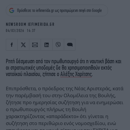
iBOOKS
ΖΩΔΙΑ
Πρόσθεσε το iefimerida.gr ως προτιμώμενη πηγή στη Google
OSCARS
THE OCEAN
MEDIA
ELAMEFORA
NEWSROOM IEFIMERIDA.GR
04/03/2026 14:37
NEWSLETTER
Ρητή δέσμευση από τον πρωθυπουργό ότι η ναυτική βάση και
οι στρατιωτικές υποδομές δε θα χρησιμοποιηθούν εκτός
νατοϊκού πλαισίου, ζήτησε ο
Αλέξης Χαρίτσης
.
Επιπρόσθετα, ο πρόεδρος της Νέας Αριστεράς, κατά
την παρέμβασή του στην Ολομέλεια της Βουλής,
ζήτησε προ ημερησίας συζήτηση για να ενημερώσει
ο πρωθυπουργός πλήρως τη Βουλή
χαρακτηρίζοντας «απαράδεκτο» ότι γίνεται η
συζήτηση στο περιθώριο ενός νομοσχεδίου, ενώ