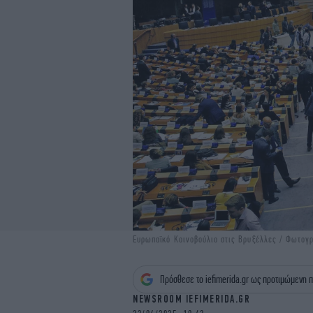
Ευρωπαϊκό Κοινοβούλιο στις Βρυξέλλες / Φωτογρ
Πρόσθεσε το iefimerida.gr ως προτιμώμενη π
NEWSROOM IEFIMERIDA.GR