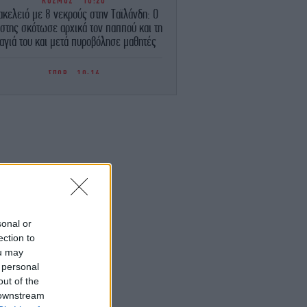
ΚΟΣΜΟΣ
10:20
κελειό με 8 νεκρούς στην Ταϊλάνδη: Ο
στης σκότωσε αρχικά τον παππού και τη
ιαγιά του και μετά πυροβόλησε μαθητές
ΣΠΟΡ
10:16
βελυν Μητροπούλου «πέταξε» στα 6,44
μ. και κατέκτησε το ασημένιο στο
παγκόσμιο πρωτάθλημα στίβου Κ20
ΕΛΛΑΔΑ
10:11
Στον Εισαγγελέα η 46χρονη που
ατηγορείται για συμμετοχή στη φονική
επίθεση στη Marfin
ΣΠΟΡ
10:11
sonal or
ίριαλ δίχως τέλος: Η πρώην σύντροφος
ection to
ου Ντόντσιτς του ζητά 50 εκατομμύρια
ou may
δολάρια
 personal
out of the
ΕΛΛΑΔΑ
10:08
 downstream