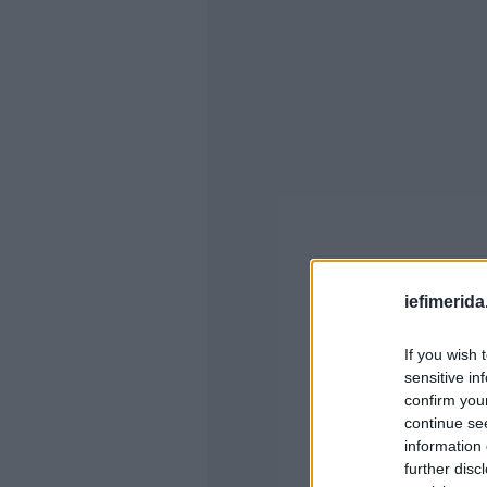
iefimerida
If you wish 
sensitive in
confirm you
continue se
information 
further disc