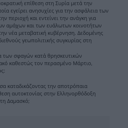
μοκρατική επίθεση στη Συρία μετά την
οία εγείρει ανησυχίες για την ασφάλεια των
ν περιοχή και εντείνει την ανάγκη για
ων αμάχων και των ευάλωτων κοινοτήτων
την νέα μεταβατική κυβέρνηση. Δεδομένης
διεθνούς γεωπολιτικής συγκυρίας στη
«Χ
ια των σφαγών κατά θρησκευτικών
Πέρ
ακό καθεστώς τον περασμένο Μάρτιο,
ς:
Γ
εσα καταδικάζοντας την αποτρόπαια
τ
Ρίχ
ίθεση αυτοκτονίας στην Ελληνορθόδοξη
τη Δαμασκό;
ντύ