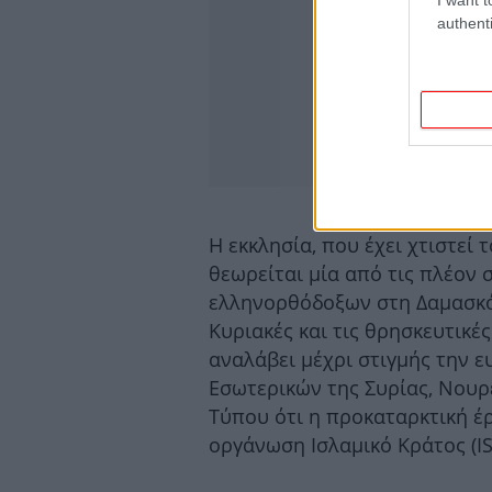
authenti
Η εκκλησία, που έχει χτιστεί 
θεωρείται μία από τις πλέον 
ελληνορθόδοξων στη Δαμασκό
Κυριακές και τις θρησκευτικέ
αναλάβει μέχρι στιγμής την 
Εσωτερικών της Συρίας, Νουρ
Τύπου ότι η προκαταρκτική έ
οργάνωση Ισλαμικό Κράτος (ISI