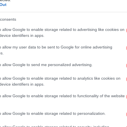
Κα
ημοκρατίας:
Out
μπ
οτώθηκαν και 63 τραυματίστηκαν σε
consents
τονίας με πυροβολισμούς και πυροδότηση
o allow Google to enable storage related to advertising like cookies on
υριακή 22 Ιουνίου 2025, στην
Θε
evice identifiers in apps.
 Προφήτη Ηλία στα περίχωρα της Δαμασκού
o allow my user data to be sent to Google for online advertising
s.
to allow Google to send me personalized advertising.
α
o allow Google to enable storage related to analytics like cookies on
evice identifiers in apps.
o allow Google to enable storage related to functionality of the website
Ο 
o allow Google to enable storage related to personalization.
Νε
o allow Google to enable storage related to security, including