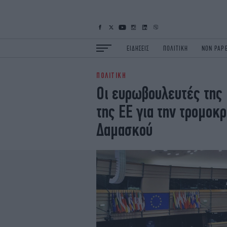
ΕΙΔΗΣΕΙΣ
ΠΟΛΙΤΙΚΗ
NON PAP
ΠΟΛΙΤΙΚΗ
ΕΙΔΗΣΕΙΣ
Π
Οι ευρωβουλευτές της 
ΟΙΚΟΝΟΜΙΑ
Κ
της ΕΕ για την τρομοκ
ΖΩΗ
Σ
ΠΟΛΗ
S
Δαμασκού
ΤΕΧΝΟΛΟΓΙΑ
Υ
EURO
G
iOPINIONS
i
OSCARS
T
NEWSLETTER