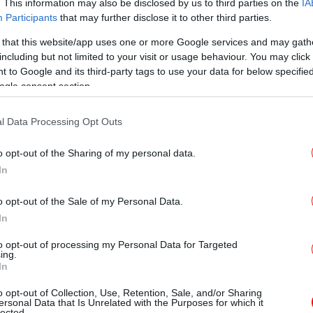
. This information may also be disclosed by us to third parties on the
IA
μ
Participants
that may further disclose it to other third parties.
 that this website/app uses one or more Google services and may gath
including but not limited to your visit or usage behaviour. You may click 
ης Νέας Δημοκρατίας ζητούν άμεση
 to Google and its third-party tags to use your data for below specifi
υήσεις για την ασφάλεια των Χριστιανικών
ogle consent section.
αμμίζοντας τη σοβαρότητα της κατάστασης
άγκη αποτελεσματικής προστασίας των
l Data Processing Opt Outs
νοτήτων από το νέο συριακό καθεστώς.
o opt-out of the Sharing of my personal data.
In
τσ
τα
o opt-out of the Sale of my Personal Data.
ήψεις για την πολύνεκρη επίθεση στον Προφήτη Ηλία
In
Ψε
to opt-out of processing my Personal Data for Targeted
πο
ing.
In
o opt-out of Collection, Use, Retention, Sale, and/or Sharing
νο της ερώτησης των Ελλήνων
ersonal Data that Is Unrelated with the Purposes for which it
lected.