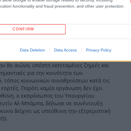
π
cation functionality and fraud prevention, and other user protection.
Κ
CONFIRM
σύ
Data Deletion
Data Access
Privacy Policy
τον 8ο αιώνα, υπέστη εκτεταμένες ζημιές και
σημαντικές για την κοινότητα των
, τόπος κοινωνικών συναθροίσεων κατά τις
Τ
ς εορτές. Παρότι καμία οργάνωση δεν έχει
ευθύνη, ο εκπρόσωπος του Υπουργείου
εντίν Αλ-Μπάμπα, δήλωσε σε συνέντευξη
ρευνα δείχνει ως υπεύθυνη την εξτρεμιστική
Ζ
S).