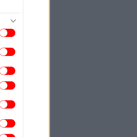
ύσωνας: Η Μεσόγειος «βράζει» -Στους
33°C η θάλασσα στη Μαγιόρκα, «δεν
ορούμε ούτε να δροσιστούμε», λένε οι
τουρίστες
ΠΟΛΙΤΙΚΗ
09:30
οδωρικάκος: Συμβάλλουμε στην εθνική
ασφάλεια της πατρίδας μας με νέο
αναπτυξιακό καθεστώς για την Άμυνα
ΣΠΟΡ
09:21
Κύπελλα Ευρώπης: Τρεις πιθανοί
ποκλεισμοί με εντελώς διαφορετικά...
απόνερα
ΕΛΛΑΔΑ
09:18
Προαστιακός φθάνει στο Λουτράκι -Πού
θα βρίσκονται οι νέοι σταθμοί
ΕΛΛΑΔΑ
09:13
κρή ανασύρθηκε 53χρονη από ακάλυπτο