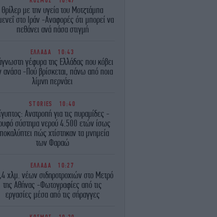
ΚΟΣΜΟΣ
10:47
Θρίλερ με την υγεία του Μοτζτάμπα
μενεΐ στο Ιράν -Αναφορές ότι μπορεί να
πεθάνει ανά πάσα στιγμή
ΕΛΛΑΔΑ
10:43
άγνωστη γέφυρα της Ελλάδας που κόβει
ν ανάσα -Πού βρίσκεται, πάνω από ποια
λίμνη περνάει
STORIES
10:40
ίγυπτος: Ανατροπή για τις πυραμίδες -
ρυφό σύστημα νερού 4.500 ετών ίσως
ποκαλύπτει πώς χτίστηκαν τα μνημεία
των Φαραώ
ΕΛΛΑΔΑ
10:27
,4 χλμ. νέων σιδηροτροχιών στο Μετρό
της Αθήνας -Φωτογραφίες από τις
εργασίες μέσα από τις σήραγγες