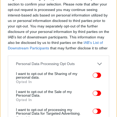
section to confirm your selection. Please note that after your
opt-out request is processed you may continue seeing
interest-based ads based on personal information utilized by
«Η Ευρώπη καθυστέρησε, έχουμε ξεπεράσει το
us or personal information disclosed to third parties prior to
σημείο μηδέν, είναι αδιανόητη οποιαδήποτε
your opt-out. You may separately opt-out of the further
disclosure of your personal information by third parties on the
αναβλητικότητα. Οι ελληνικές προτάσεις
IAB’s list of downstream participants. This information may
πρωταγωνιστούν στην ατζέντα. Στις προτάσεις της
also be disclosed by us to third parties on the
IAB’s List of
επιτροπής περιλαμβάνονται και οι εκδοχές του
Downstream Participants
that may further disclose it to other
ελληνικού μηχανισμού ανάκτησης των υπερεσόδων
third parties.
από τους ηλεκτροπαραγωγούς, που έχει ήδη
Please note that this website/app uses one or more Google
υιοθετηθεί από τη Γερμανία, όπως ανακοίνωσε ο
Personal Data Processing Opt Outs
services and may gather and store information including but
καγκελάριος Σολτς», είπε.
not limited to your visit or usage behaviour. You may click to
I want to opt-out of the Sharing of my
personal data.
grant or deny consent to Google and its third-party tags to
Opted In
Στόχος η μείωση της κατανάλωσης κατά 10%
use your data for below specified purposes in below Google
consent section.
I want to opt-out of the Sale of my
Personal Data.
Ο κ. Σκρέκας ανέφερε ότι η κατανάλωση ενέργειας
Opted In
στο Δημόσιο, σε 212.000 εγκαταστάσεις της γενικής
κυβέρνησης, ήταν 4450 γιγαβατώρες το 2020,
I want to opt-out of processing my
Personal Data for Targeted Advertising.
αυξήθηκε κατά 20 % σε 5.340 γιγαβατώρες το 2021,