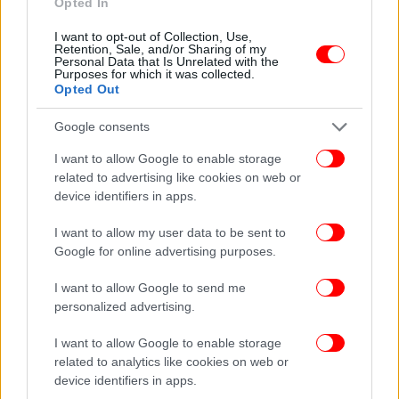
Opted In
που αντιστοιχεί στο 10,8% της συνολικής
κατανάλωσης στη χώρα, και το 2022 αναμένεται να
I want to opt-out of Collection, Use,
Retention, Sale, and/or Sharing of my
διατηρηθεί στο περυσινό επίπεδο.
Στόχος των
Personal Data that Is Unrelated with the
Purposes for which it was collected.
παρεμβάσεων είναι η μείωση της κατανάλωσης
Opted Out
.
κατά 10%
Google consents
«Υπάρχει η πιθανότητα η ΕΕ να αποφασίσει
I want to allow Google to enable storage
υποχρεωτική μείωση της κατανάλωσης φυσικού
related to advertising like cookies on web or
αερίου κατά 15%. Η εξοικονόμηση ενέργειας βοηθά
device identifiers in apps.
αφενός στην απεξάρτηση από το ρωσικό φυσικό
αέριο και αφετέρου στη μείωση των λογαριασμών»
I want to allow my user data to be sent to
Google for online advertising purposes.
τόνισε ο υπουργός, σημειώνοντας ότι τον Ιούνιο
και τον Ιούλιο καταγράφηκε μείωση της
I want to allow Google to send me
κατανάλωσης φυσικού αερίου κατά 22% και 14%
personalized advertising.
αντίστοιχα, ενώ τον Ιούλιο μειώθηκε κατά 13% η
κατανάλωση ηλεκτρικής ενέργειας.
I want to allow Google to enable storage
related to analytics like cookies on web or
device identifiers in apps.
Ανήγγειλε, επίσης, ότι
τη Δευτέρα θα ξεκινήσει η