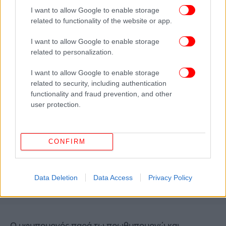
για
πλατφόρμα του προγράμματος «Ηλέκτρα»
I want to allow Google to enable storage
την ενεργειακή αναβάθμιση 2,5 εκατ. τετραγωνικών
related to functionality of the website or app.
μέτρων κτιρίων του Δημοσίου και ευρύτερου
δημόσιου τομέα.
I want to allow Google to enable storage
related to personalization.
I want to allow Google to enable storage
related to security, including authentication
functionality and fraud prevention, and other
user protection.
CONFIRM
Data Deletion
Data Access
Privacy Policy
Ο υφυπουργός παρά τω πρωθυπουργώ και