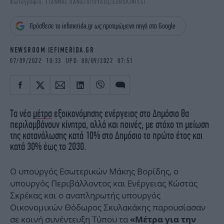
Φωτογραφία: ΓΙΑΝΝΗΣ ΠΑΝΑΓΟΠΟΥΛΟΣ/EUROKINISSI
iBOOKS
ΖΩΔΙΑ
OSCARS
THE OCEAN
Πρόσθεσε το iefimerida.gr ως προτιμώμενη πηγή στη Google
MEDIA
ELAMEFORA
NEWSROOM IEFIMERIDA.GR
NEWSLETTER
07/09/2022 10:33 UPD: 08/09/2022 07:51
Τα νέα
μέτρα
εξοικονόμησης ενέργειας στο Δημόσιο θα
περιλαμβάνουν κίνητρα, αλλά και ποινές, με στόχο τη μείωση
της κατανάλωσης κατά 10% στο Δημόσιο το πρώτο έτος και
κατά 30% έως το 2030.
Ο υπουργός Εσωτερικών Μάκης Βορίδης, ο
υπουργός Περιβάλλοντος και Ενέργειας Κώστας
Σκρέκας και ο αναπληρωτής υπουργός
Οικονομικών Θόδωρος Σκυλακάκης παρουσίασαν
σε κοινή συνέντευξη Τύπου τα
«Μέτρα για την