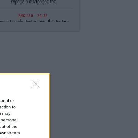
έγραψε ο σύντροφός της
ENGLISH
23:35
eece Unveils Restoration Plan for Fire-
avaged Western Attica, Vows Erosion
Works by September 15
ΕΛΛΑΔΑ
23:28
Φωτιά στη Σητεία -Επιχειρούν 40
οσβέστες, ισχυροί άνεμοι στην περιοχή
ΚΟΣΜΟΣ
23:16
ιμακώνεται η κόντρα Μαδρίτης-Ρώμης:
Η κυβέρνηση Σάντσεθ ανακοίνωσε
έγχους στα σύνορα για ταξιδιώτες από
την Ιταλία
sonal or
ection to
ou may
ΚΟΣΜΟΣ
23:14
 personal
υρκία: «Η συμφωνία με το Πακιστάν και
η Σαουδική Αραβία δεν αντιβαίνει στις
out of the
δεσμεύσεις μας προς το ΝΑΤΟ»
 downstream