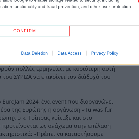
cation functionality and fraud prevention, and other user protection.
CONFIRM
ΗΠ
Data Deletion
Data Access
Privacy Policy
υ, ο
πρώην πρωθυπουργός Αλέξης Τσίπρας
ρούν πολλές ερμηνείες,
με κυριότερη αυτή
Αφο
«Α
του ΣΥΡΙΖΑ να επικρίνει τον διάδοχό του
κά
 EuroJam 2024, ένα event που διοργανώνει
έρα της Ευρώπης η οργάνωση «Tu was für
ξε
ρώπη), ο κ. Τσίπρας κοίταξε και στο
ου προτείνονται ως ανάχωμα στην επέλαση
ρακτηριστικά: «Πρέπει να καταστήσουμε