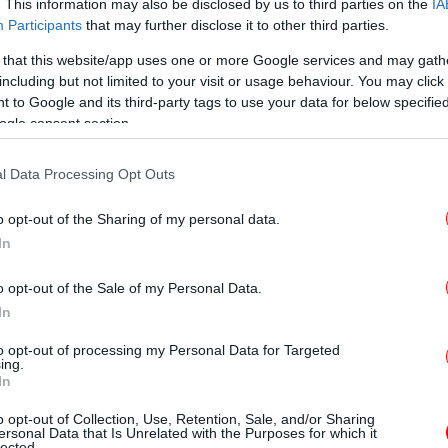
έσεών του να μην κάνει βήμα πίσω από τη
. This information may also be disclosed by us to third parties on the
IA
α προχωρήσει με την ομάδα του
Participants
that may further disclose it to other third parties.
ίτες «όπου και αν ανήκουν πολιτικά», γιατί
 that this website/app uses one or more Google services and may gath
T
 δεν έχει επιστροφή», όπως έγραψε.
including but not limited to your visit or usage behaviour. You may click 
 to Google and its third-party tags to use your data for below specifi
ogle consent section.
αι ο κ. Κασσελάκης δεν είναι παρά η
 να κινηθεί αυτόνομα απέναντι σε όλα τα
Ο
l Data Processing Opt Outs
ως της Πλεύσης Ελευθερίας της Ζωής
ία μόνο καλά λόγια έχει να πει.
o opt-out of the Sharing of my personal data.
In
ι συνολικά από τον χώρο, παρότι ο
Φρ
E
μεταξύ των κομμάτων στη σκληρή
o opt-out of the Sale of my Personal Data.
In
ύει το πολιτικό σύστημα, είναι ένα μήνυμα
εί μια αξιόπιστη εναλλακτική κυβερνητική
to opt-out of processing my Personal Data for Targeted
ing.
Φο
In
χα
o opt-out of Collection, Use, Retention, Sale, and/or Sharing
η,
ο κ. Κασσελάκης τραβά διαχωριστικές
ersonal Data that Is Unrelated with the Purposes for which it
lected.