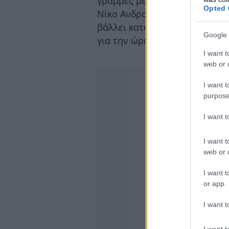
γραμμές με το παρελθόν του 
Opted 
Νίκο Ανδρουλάκη κόβοντας κά
βάλλει κατά ριπάς κατά των 
Google 
για την ώρα εαυτόν εκτός συ
I want t
web or d
I want t
purpose
I want 
I want t
web or d
I want t
or app.
I want t
I want t