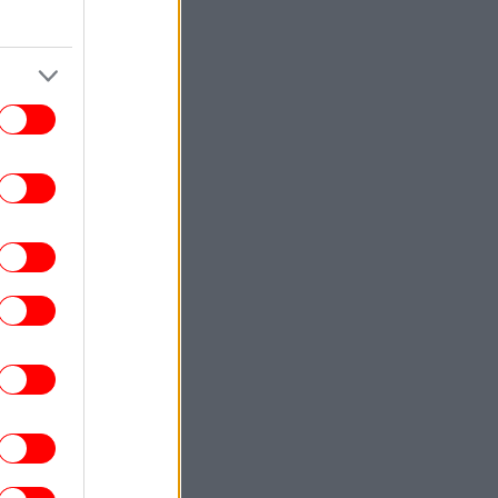
ΚΟΣΜΟΣ
22:40
ωματούχος ΗΠΑ: Με τη συμφωνία για το
Στενό του Ορμούζ θα αρθεί ο ναυτικός
αποκλεισμός του Ιράν
ΕΛΛΑΔΑ
22:32
ρχονται ισχυρά μελτέμια και 39άρια το
ββατοκύριακο -Συναγερμός για φωτιές,
ποιες περιοχές μπαίνουν σε Red Code
ΚΟΣΜΟΣ
22:27
ρετανία: Καταδικάστηκε serial killer για
τον φόνο δύο γυναικών -Η αστυνομία
απολογήθηκε γιατί τον είχε αφήσει
ελεύθερο
ΕΛΛΑΔΑ
22:19
τιά σε ισόγειο κατάστημα στη Λεωφόρο
Αμφιθέας, στον Άλιμο -Εκκενώθηκε
προληπτικά πολυκατοικία