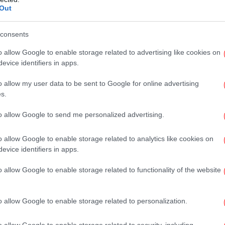
ΣΥΡΙΖΑ, συντηρεί ανοιχτό μέτωπο με τον
Out
θε πεδίο συνεννόησης με το ΠΑΣΟΚ και
Αξι
«αποστατών» της Νέας Αριστεράς, θέτοντας
consents
ζήτησης την επομένη των εκλογών.
o allow Google to enable storage related to advertising like cookies on
evice identifiers in apps.
Έ
Σα
o allow my user data to be sent to Google for online advertising
s.
to allow Google to send me personalized advertising.
Β
o allow Google to enable storage related to analytics like cookies on
evice identifiers in apps.
o allow Google to enable storage related to functionality of the website
Φω
o allow Google to enable storage related to personalization.
o allow Google to enable storage related to security, including