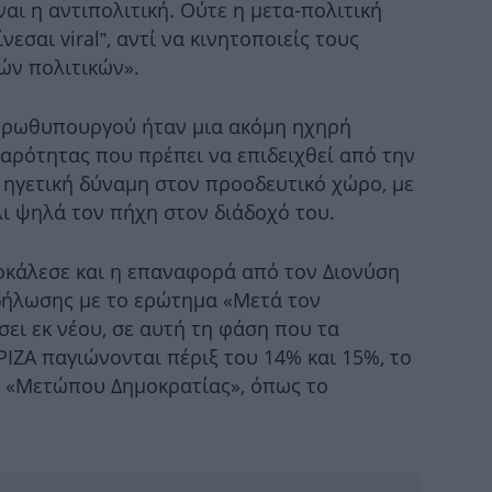
αι η αντιπολιτική. Ούτε η μετα-πολιτική
Π
νεσαι viral”, αντί να κινητοποιείς τους
ών πολιτικών».
πρωθυπουργού ήταν μια ακόμη ηχηρή
1
άνθ
αρότητας που πρέπει να επιδειχθεί από την
 ηγετική δύναμη στον προοδευτικό χώρο, με
άλι ψηλά τον πήχη στον διάδοχό του.
Μο
ημ
ροκάλεσε και η επαναφορά από τον Διονύση
δήλωσης με το ερώτημα «Μετά τον
σει εκ νέου, σε αυτή τη φάση που τα
ΙΖΑ παγιώνονται πέριξ του 14% και 15%, το
ς «Μετώπου Δημοκρατίας», όπως το
κυ