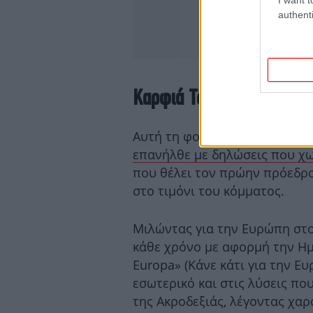
authenti
Καρφιά Τσίπρα
Αυτή τη φορά μέσω Βερολίνο
επανήλθε με δηλώσεις που χω
που θέλει τον πρώην πρόεδρο 
στο τιμόνι του κόμματος.
Μιλώντας για την Ευρώπη στο
κάθε χρόνο με αφορμή την Ημ
Europa» (Κάνε κάτι για την Ευ
εσωτερικό και στις λύσεις π
της Ακροδεξιάς, λέγοντας χα