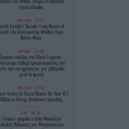
κατέβω στο WNBA, πληρώ τα κριτήρια
συμπερίληψης
ENGLISH
23:55
ritish Family's Decade-Long Dream of
Greek Life Destroyed by Wildfire Days
Before Move
ΕΛΛΑΔΑ
23:48
Συγκινεί σκύλος στο Πόρτο Γερμενό:
πέστρεψε σοβαρά τραυματισμένος στο
πίτι που τον φρόντιζαν, μία εβδομάδα
μετά τη φωτιά
ENGLISH
23:46
ece Seeks EU Fiscal Waiver for Over €1
Billion in Energy Resilience Spending
ΖΩΗ
23:39
Γέννησε αγοράκι η Λίλα Μπακλέση
«Καλές θάλασσες νέε Μεγανησιώτη»