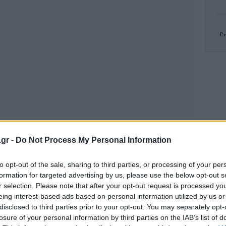
Gr
R
πυρ
Κλ
.gr -
Do Not Process My Personal Information
ελ
to opt-out of the sale, sharing to third parties, or processing of your per
formation for targeted advertising by us, please use the below opt-out s
r selection. Please note that after your opt-out request is processed y
eing interest-based ads based on personal information utilized by us or
Το
τ
disclosed to third parties prior to your opt-out. You may separately opt-
ς δηλώνει «δεν φοβάμαι, δεν σταματώ»,
losure of your personal information by third parties on the IAB’s list of