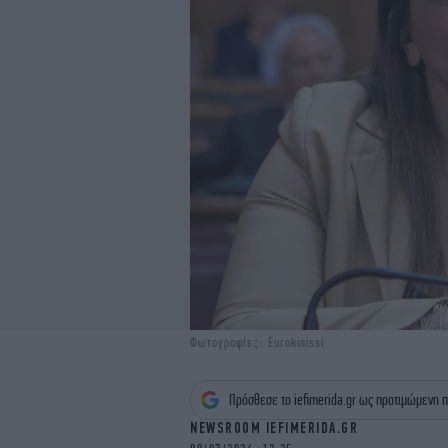
Φωτογραφίες: Eurokinissi
Πρόσθεσε το iefimerida.gr ως προτιμώμενη π
NEWSROOM IEFIMERIDA.GR