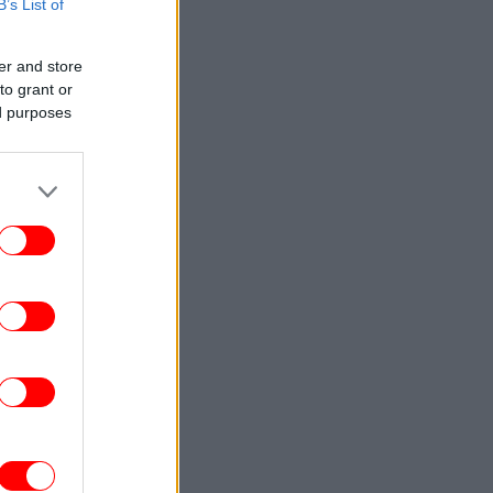
STORIES
22:01
B’s List of
αΐνη, ντίσκο και σεξ: μια νύχτα στο Fire
Island της δεκαετίας του '70, στην πιο
«καυτή» παραλία του κόσμου
er and store
to grant or
ed purposes
ΚΟΣΜΟΣ
21:48
Θρίλερ στη Νορβηγία με μυστηριώδεις
νάτους ταράνδων στο Σβάλμπαρντ -«Οι
κτηνίατροι αναζητούν τα αίτια»
ΣΠΟΡ
21:38
άμπης Κωστούλας και Στέφανος Τζίμας
ιξαν ποδόσφαιρο στην άμμο με μικρούς
φίλους της Μπράιτον! [βίντεο]
ΖΩΗ
21:33
λία Κωστοπούλου: Το κόκκινο μαγιό και
ποικιλία ζυμαρικών -Νέες φωτογραφίες
από τις διακοπές στο Κάπρι
ΕΛΛΑΔΑ
21:16