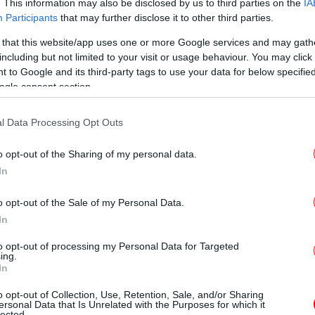
ή μια παρεΐστικη κατάσταση» είπε η
. This information may also be disclosed by us to third parties on the
IA
Κοκ
Participants
that may further disclose it to other third parties.
 that this website/app uses one or more Google services and may gath
including but not limited to your visit or usage behaviour. You may click 
δοθεί ο λόγος στην κυρία Κωνσταντοπούλου, ο
 to Google and its third-party tags to use your data for below specifi
ικρό διάλειμμα προκειμένου να κεράσει
ogle consent section.
ό προκάλεσε την αντίδραση της κυρίας
θα
λίασε: «Κάποιες φορές ζυγίζουμε τις
l Data Processing Opt Outs
κάτι χοντρό εις βάρος της χώρας, ζυγίζουμε
o opt-out of the Sharing of my personal data.
Μπ
In
έπα
ην εκπέμπει η Βουλή μια παρεΐστικη
o opt-out of the Sale of my Personal Data.
ρώμε και πίνουμε!».
In
Αμα
to opt-out of processing my Personal Data for Targeted
» ακούστηκε να απαντά ο Θεόφιλος
η 
ing.
υ, ενώ οι συνάδελφοί του συνέχισαν να
In
ά» για την ονομαστική του εορτή.
o opt-out of Collection, Use, Retention, Sale, and/or Sharing
ersonal Data that Is Unrelated with the Purposes for which it
lected.