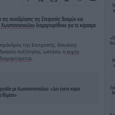
Ο
π
α της συνεδρίασης της Επιτροπής Θεσμών και
 Κωνσταντοπούλου
διαμαρτυρήθηκε για το κέρασμα
«Εξ
Λευ
 πρόεδρος της Επιτροπής, Θανάσης
δικασία συζήτησης, ωστόσο, η
κυρία
διαμαρτύρεται
.
Ο
σ
Επ
ργιάδη με Κωνσταντοπούλου: «Δεν έχετε καμία
Βι
τα θύματα»