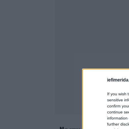
iefimerida
If you wish 
sensitive in
confirm you
continue se
information 
further disc