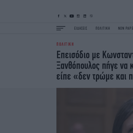
ΕΙΔΗΣΕΙΣ
ΠΟΛΙΤΙΚΗ
NON PAP
ΠΟΛΙΤΙΚΗ
ΕΙΔΗΣΕΙΣ
Π
Επεισόδιο με Κωνσταν
ΟΙΚΟΝΟΜΙΑ
Κ
Ξανθόπουλος πήγε να κε
ΖΩΗ
Σ
ΠΟΛΗ
S
είπε «δεν τρώμε και π
ΤΕΧΝΟΛΟΓΙΑ
Υ
EURO
G
iOPINIONS
i
OSCARS
T
NEWSLETTER