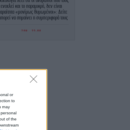
υχολογία λέει ότι οι άνθρωποι που τους
ενοχλεί και το παραμικρό, δεν είναι
αραίτητα «μονίμως θυμωμένοι»: Δείτε
 μπορεί να σημαίνει η συμπεριφορά τους
ΖΩΗ
22:09
Λαμπερό πάρτι στην Κέρκυρα σε mega
cht 450 εκατομμυρίων -Οικοδεσπότης ο
ισεκατομμυριούχος, πρέσβης των ΗΠΑ
ην Ιταλία, Τίλμαν Φερτίτα, ποιοι πήγαν
ΕΛΛΑΔΑ
22:05
γκρουση ελικοπτέρων στην Ψάθα: «Δεν
ρχε οπτική επαφή» -Τι φέρεται να είπε
ο Έλληνας χειριστής του δεύτερου Bell
sonal or
STORIES
22:04
ection to
«Το γλέντι είναι μια οργανωμένη
ou may
νταρσία»: πώς εξελίχθηκε η νυχτερινή
 personal
ή στους αιώνες - Μια ιστορικός απαντά
out of the
 downstream