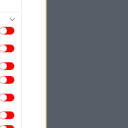
Εύβοια: Πέθανε ο 37χρονος
τοσικλετιστής που είχε τραυματιστεί σε
τροχαίο με αγριογούρουνο
ΕΛΛΑΔΑ
21:13
Οριοθετήθηκε η φωτιά στην Κρήνη
Φαρσάλων -Στο σημείο παραμένουν
ισχυρές δυνάμεις της πυροσβεστικής
ΖΩΗ
21:10
ποκαλυπτικός Λάκης Γαβαλάς ανήμερα
ν γενεθλίων του: «Είναι οι κυρίες που
με οχυρώνουν και με προστατεύουν»
ΕΛΛΑΔΑ
21:08
 κλίμα συγκίνησης το τελευταίο «αντίο»
τον Αριστοτέλη Δαμίγο, τον πιλότο που
κοτώθηκε στη σύγκρουση ελικοπτέρων
στην Ψάθα
ΓΥΝΑΙΚΑ
21:00