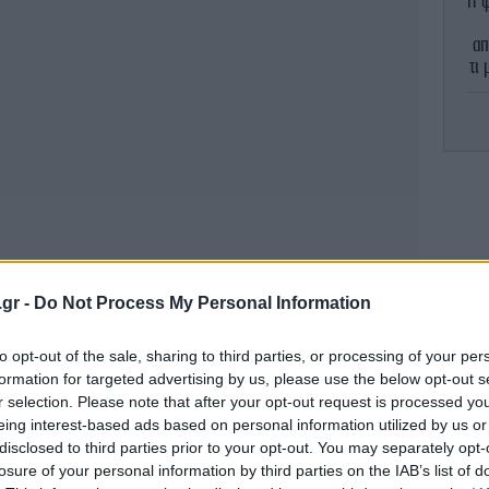
Η ψ
απ
τι
ya
δ
στ
Σύ
υπή
.gr -
Do Not Process My Personal Information
to opt-out of the sale, sharing to third parties, or processing of your per
formation for targeted advertising by us, please use the below opt-out s
r selection. Please note that after your opt-out request is processed y
α
eing interest-based ads based on personal information utilized by us or
ζω
disclosed to third parties prior to your opt-out. You may separately opt-
losure of your personal information by third parties on the IAB’s list of