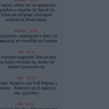
ΚΟΣΜΟΣ
22:23
ι πρώτες εικόνες από τον κρατήρα που
ροκάλεσε ο πύραυλος της SpaceX στη
Σελήνη και κατέγραψε η διαστημική
υπηρεσία της Νότιας Κορέας
ΚΟΣΜΟΣ
22:20
τρεμιστική» χαρακτήρισαν οι Αρχές της
κορωσίας την ιστοσελίδα του Euronews
ΖΩΗ
22:20
ι κτηνίατροι συμφωνούν: Οταν μια γάτα
ας δείχνει την κοιλιά της, δείχνει την
απόλυτη εμπιστοσύνη της
ΣΠΟΡ
22:17
ίσημο: Παραμένει στην Ρεάλ Μαδρίτης ο
νίσιους - Ανανεώνει για έξι χρόνια με
τους «μερένχες»
ΖΩΗ
22:17