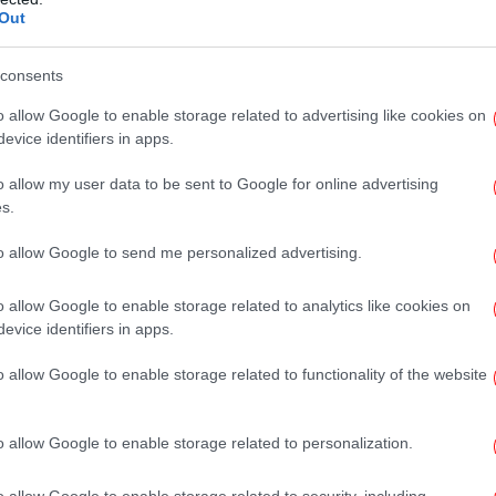
Out
μο
άν τελείωσε, δεν υπάρχει εκεχειρία, ο
consents
ω καμία σχέση με την Ισπανία
o allow Google to enable storage related to advertising like cookies on
κυρα και στο ΝΑΤΟ θέμα casus belli: H
evice identifiers in apps.
 στις θεμελιώδεις αρχές καλής γειτονίας
 ουρανοξύστη στη Νέα Υόρκη: «Λύγισε» ο
o allow my user data to be sent to Google for online advertising
s.
αι οι αποκαλύψεις για παραβάσεις
Α
to allow Google to send me personalized advertising.
τω
το Google News
και μάθετε πρώτοι όλες τις ειδήσεις
o allow Google to enable storage related to analytics like cookies on
evice identifiers in apps.
Σε
ς
από την Ελλάδα και τον Κόσμο, στο
o allow Google to enable storage related to functionality of the website
σ
σ
o allow Google to enable storage related to personalization.
ΝΤΟΠΟΎΛΟΥ
ΒΟΥΛΉ
o allow Google to enable storage related to security, including