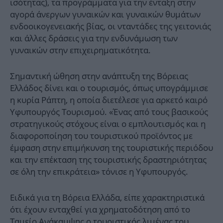
ισότητας), τα προγράμματα για την ένταξη στην
αγορά άνεργων γυναικών και γυναικών θυμάτων
ενδοοικογενειακής βίας, οι νταντάδες της γειτονιάς
και άλλες δράσεις για την ενδυνάμωση των
γυναικών στην επιχειρηματικότητα.
Σημαντική ώθηση στην ανάπτυξη της Βόρειας
Ελλάδος δίνει και ο τουρισμός, όπως υπογράμμισε
η κυρία Ράπτη, η οποία διετέλεσε για αρκετό καιρό
Υφυπουργός Τουρισμού. «Ένας από τους βασικούς
στρατηγικούς στόχους είναι ο εμπλουτισμός και η
διαφοροποίηση του τουριστικού προϊόντος με
έμφαση στην επιμήκυνση της τουριστικής περιόδου
και την επέκταση της τουριστικής δραστηριότητας
σε όλη την επικράτεια» τόνισε η Υφυπουργός.
Ειδικά για τη Βόρεια Ελλάδα, είπε χαρακτηριστικά
ότι έχουν ενταχθεί για χρηματοδότηση από το
Ταμείο Ανάκαμψης ο τουριστικός λιμένας του