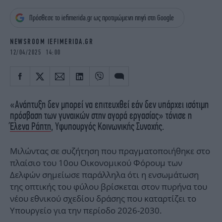
iBOOKS
ΖΩΔΙΑ
Πρόσθεσε το iefimerida.gr ως προτιμώμενη πηγή στη Google
OSCARS
THE OCEAN
MEDIA
ELAMEFORA
NEWSROOM IEFIMERIDA.GR
12/04/2025 14:00
NEWSLETTER
«Ανάπτυξη δεν μπορεί να επιτευχθεί εάν δεν υπάρχει ισότιμη
πρόσβαση των γυναικών στην αγορά εργασίας» τόνισε η
Έλενα Ράπτη
, Υφυπουργός Κοινωνικής Συνοχής.
Μιλώντας σε συζήτηση που πραγματοποιήθηκε στο
πλαίσιο του 10ου Οικονομικού Φόρουμ των
Δελφών σημείωσε παράλληλα ότι η ενσωμάτωση
της οπτικής του φύλου βρίσκεται στον πυρήνα του
νέου εθνικού σχεδίου δράσης που καταρτίζει το
Υπουργείο για την περίοδο 2026-2030.