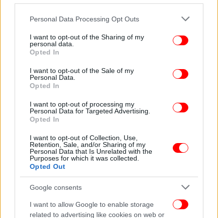
Please note that this website/app uses one or more Google
Personal Data Processing Opt Outs
services and may gather and store information including but
not limited to your visit or usage behaviour. You may click to
I want to opt-out of the Sharing of my
personal data.
grant or deny consent to Google and its third-party tags to
Opted In
use your data for below specified purposes in below Google
consent section.
I want to opt-out of the Sale of my
Personal Data.
Opted In
I want to opt-out of processing my
Personal Data for Targeted Advertising.
Opted In
I want to opt-out of Collection, Use,
Retention, Sale, and/or Sharing of my
Personal Data that Is Unrelated with the
Purposes for which it was collected.
Opted Out
Google consents
I want to allow Google to enable storage
related to advertising like cookies on web or