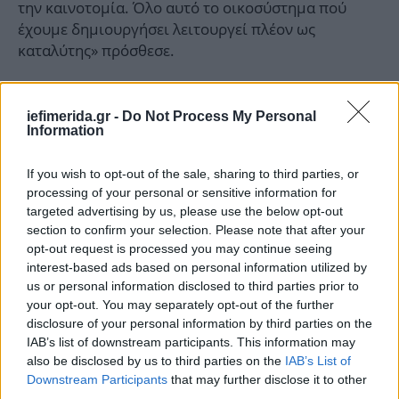
την καινοτομία. Όλο αυτό το οικοσύστημα πού
έχουμε δημιουργήσει λειτουργεί πλέον ως
καταλύτης» πρόσθεσε.
Σημείωσε ότι στο Cluster εργάζονται 60 ερευνητές,
που δουλεύουν με ευρωπαϊκούς μισθούς και
iefimerida.gr -
Do Not Process My Personal
Information
παράγουν καινοτομία ενώ αναφέρθηκε στο
δύσκολο εγχείρημα της απολιγνιτοποίησης της
If you wish to opt-out of the sale, sharing to third parties, or
περιοχής, υποστηρίζοντας ότι η αλλαγή πρέπει να
processing of your personal or sensitive information for
γίνει με δίκαιο τρόπο για την κοινωνία και τους
targeted advertising by us, please use the below opt-out
πολίτες, σε κατάλληλο χρόνο, με σχέδιο και
section to confirm your selection. Please note that after your
συνεργασίες. «Η καινοτομία δεν είναι απλά
opt-out request is processed you may continue seeing
ζητούμενο, είναι απολύτως αναγκαία» είπε ο κ.
interest-based ads based on personal information utilized by
us or personal information disclosed to third parties prior to
Ντάβος, προσθέτοντας ότι αρκετές εταιρείες έχουν
your opt-out. You may separately opt-out of the further
αναπτύξει δραστηριότητες στην περιοχή, με το
disclosure of your personal information by third parties on the
CLUBE να συμμετέχει σε πολλά από τα έργα.
IAB’s list of downstream participants. This information may
also be disclosed by us to third parties on the
IAB’s List of
Downstream Participants
that may further disclose it to other
third parties.