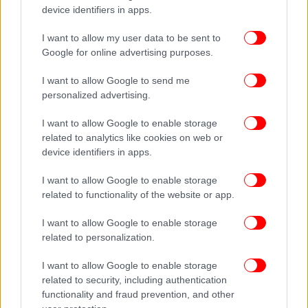
device identifiers in apps.
I want to allow my user data to be sent to
Google for online advertising purposes.
I want to allow Google to send me
personalized advertising.
Τι είπε ο Πρόεδρος Διοικητικού Συμβουλίου, Διεθνής
I want to allow Google to enable storage
Έκθεση Θεσσαλονίκης - Helexpo Α.Ε
related to analytics like cookies on web or
device identifiers in apps.
Από την πλευρά του ο Αναστάσιος Τζήκας Πρόεδρος
Διοικητικού Συμβουλίου, Διεθνής Έκθεση
I want to allow Google to enable storage
Θεσσαλονίκης - Helexpo Α.Ε, υπογράμμισε ότι οι
related to functionality of the website or app.
νέες τεχνολογίες είναι το βασικό εργαλείο για να
I want to allow Google to enable storage
αλλάξει το μοντέλο της Ελλάδας, ένα μοντέλο στο
related to personalization.
οποίο η περιφέρεια υστερεί. Αναφέρθηκε στην
Τεχνόπολη, το πρώτο τεχνολογικό πάρκο που
I want to allow Google to enable storage
λειτούργησε στην Ελλάδα (το 2011), δημιουργώντας
related to security, including authentication
μια θερμοκοιτίδα στην οποία έχουν ενταχθεί
functionality and fraud prevention, and other