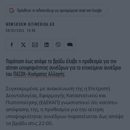
iBOOKS
ΖΩΔΙΑ
Πρόσθεσε το iefimerida.gr ως προτιμώμενη πηγή στη Google
OSCARS
THE OCEAN
MEDIA
ELAMEFORA
NEWSROOM IEFIMERIDA.GR
08/03/2026 10:08
NEWSLETTER
Παράταση έως απόψε το βράδυ έλαβε η προθεσμία για την
αίτηση υποψηφιότητας συνέδρων για το επικείμενο συνέδριο
του
ΠΑΣΟΚ-Κινήματος Αλλαγής
.
Συγκεκριμένα, με ανακοίνωση της η Επιτροπή
Δεοντολογίας, Εφαρμογής Καταστατικού και
Πιστοποίησης (ΕΔΕΚΑΠ) γνωστοποιεί ότι κατόπιν
απόφασης της, η προθεσμία για την αίτηση
υποψηφιότητας συνέδρων παρατείνεται έως απόψε
το βράδυ στις 22:00.