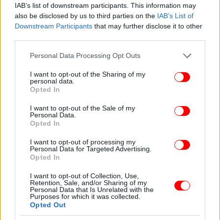
IAB’s list of downstream participants. This information may
ΔΙΑΒΑΣΤΕ ΠΕΡΙΣΣΟΤΕΡΑ
ΠΑΣΟΚ -ΚΙΝΗΜΑ ΑΛΛΑΓΗΣ
ΣΎΝΕΔΡΟΙ
also be disclosed by us to third parties on the
IAB’s List of
Downstream Participants
that may further disclose it to other
third parties.
Please note that this website/app uses one or more Google
Personal Data Processing Opt Outs
services and may gather and store information including but
not limited to your visit or usage behaviour. You may click to
I want to opt-out of the Sharing of my
personal data.
grant or deny consent to Google and its third-party tags to
Opted In
use your data for below specified purposes in below Google
consent section.
I want to opt-out of the Sale of my
Personal Data.
Opted In
I want to opt-out of processing my
Personal Data for Targeted Advertising.
Opted In
I want to opt-out of Collection, Use,
Retention, Sale, and/or Sharing of my
Personal Data that Is Unrelated with the
Purposes for which it was collected.
Opted Out