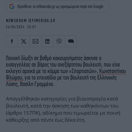
iBOOKS
ΖΩΔΙΑ
Πρόσθεσε το iefimerida.gr ως προτιμώμενη πηγή στη Google
OSCARS
THE OCEAN
MEDIA
ELAMEFORA
NEWSROOM IEFIMERIDA.GR
24/04/2024 20:01
NEWSLETTER
Ποινική δίωξη σε βαθμό κακουργήματος άσκησε ο
εισαγγελέας σε βάρος του ανεξάρτητου βουλευτή, που είχε
εκλεγεί αρχικά με το κόμμα των «Σπαρτιατών»,
Κωνσταντίνου
Φλώρου,
για το επεισόδιο με τον βουλευτή της Ελληνικής
Λύσης, Βασίλη Γραμμένο.
Απαγγέλθηκαν κατηγορίες για βιαιοπραγία κατά
βουλευτή, κατά την άσκηση των καθηκόντων του
(άρθρο 157ΠΚ), αδίκημα που τιμωρείται με ποινή
κάθειρξης από πέντε έως δέκα έτη.