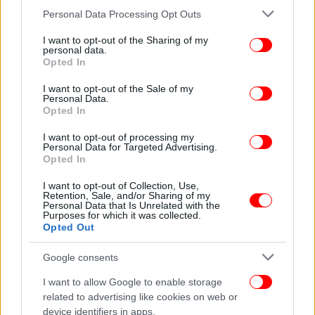
Στην Ευελπίδων ο Κ. Φλώρος για τον ξυλοδαρμό του βουλευτή της
Please note that this website/app uses one or more Google
Personal Data Processing Opt Outs
Ελληνικής Λύσης, Β. Γραμμένου / Φωτογραφία: Intimenews
services and may gather and store information including but
not limited to your visit or usage behaviour. You may click to
I want to opt-out of the Sharing of my
Kαρέ-καρέ ο ξυλοδαρμός στη Βουλή
personal data.
grant or deny consent to Google and its third-party tags to
Opted In
use your data for below specified purposes in below Google
consent section.
I want to opt-out of the Sale of my
Personal Data.
Opted In
I want to opt-out of processing my
Personal Data for Targeted Advertising.
Opted In
I want to opt-out of Collection, Use,
Retention, Sale, and/or Sharing of my
Personal Data that Is Unrelated with the
Purposes for which it was collected.
Opted Out
Google consents
Βουλευτής προσπαθεί να συγκρατήσει τον Κ. Φλώρο (πρώην
I want to allow Google to enable storage
«Σπαρτιάτες»)
related to advertising like cookies on web or
device identifiers in apps.