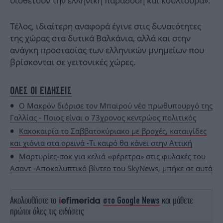
υιοθετούν την ελληνική παράδοση και κουλτούρα».
Τέλος, ιδιαίτερη αναφορά έγινε στις δυνατότητες
της χώρας στα δυτικά Βαλκάνια, αλλά και στην
ανάγκη προστασίας των ελληνικών μνημείων που
βρίσκονται σε γειτονικές χώρες.
ΟΛΕΣ ΟΙ ΕΙΔΗΣΕΙΣ
O Μακρόν διόρισε τον Μπαϊρού νέο πρωθυπουργό της
Γαλλίας - Ποιος είναι ο 73χρονος κεντρώος πολιτικός
Κακοκαιρία το Σαββατοκύριακο με βροχές, καταιγίδες
και χιόνια στα ορεινά -Τι καιρό θα κάνει στην Αττική
Mαρτυρίες-σοκ για κελιά «φέρετρα» στις φυλακές του
Ασαντ -Αποκαλυπτικό βίντεο του SkyNews, μπήκε σε αυτά
Ακολουθήστε το
στο Google News
και μάθετε
πρώτοι όλες τις ειδήσεις