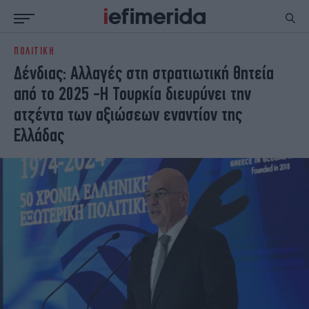
ΠΟΛΙΤΙΚΗ
ΕΙΔΗΣΕΙΣ
ΠΟΛΙΤΙΚΗ
Δένδιας: Αλλαγές στη στρατιωτική θητεία
NON PAPER
ΕΛΛΑΔΑ
από το 2025 -Η Τουρκία διευρύνει την
ΟΙΚΟΝΟΜΙΑ
ΚΟΣΜΟΣ
ατζέντα των αξιώσεων εναντίον της
ΠΟΛΙΤΙΣΜΟΣ
ΠΑΝΕΛΛΗΝΙΕΣ
Ελλάδας
ΖΩΗ
ΣΠΟΡ
ΓΥΝΑΙΚΑ
ENGLISH EDITION
ΠΟΛΗ
STORIES
ΕΚΛΟΓΕΣ
TRAVEL
ΤΕΧΝΟΛΟΓΙΑ
ΥΓΕΙΑ
DESIGN
ΟΛΥΜΠΙΑΚΟΙ ΑΓΩΝΕΣ
EURO
GREEN
PODCAST
iAUTOKINITO
iOPINIONS
iGASTRONOMIE