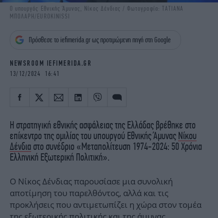
iBOOKS
ΖΩΔΙΑ
Ο υπουργός Εθνικής Άμυνας, Νίκος Δένδιας / Φωτογραφία: ΤΑΤΙΑΝΑ
ΜΠΟΛΑΡΗ/EUROKINISSI
OSCARS
THE OCEAN
MEDIA
ELAMEFORA
Πρόσθεσε το iefimerida.gr ως προτιμώμενη πηγή στη Google
NEWSLETTER
NEWSROOM IEFIMERIDA.GR
13/12/2024 16:41
Η στρατηγική εθνικής ασφάλειας της Ελλάδας βρέθηκε στο
επίκεντρο της ομιλίας του υπουργού Εθνικής Άμυνας
Νίκου
Δένδια
στο συνέδριο «Μεταπολίτευση 1974-2024: 50 Χρόνια
Ελληνική Εξωτερική Πολιτική».
Ο Νίκος Δένδιας παρουσίασε μια συνολική
αποτίμηση του παρελθόντος, αλλά και τις
προκλήσεις που αντιμετωπίζει η χώρα στον τομέα
της εξωτερικής πολιτικής και της άμυνας.