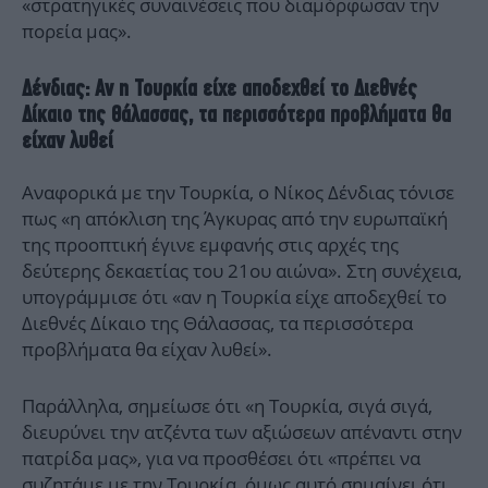
«στρατηγικές συναινέσεις που διαμόρφωσαν την
πορεία μας».
Δένδιας: Αν η Τουρκία είχε αποδεχθεί το Διεθνές
Δίκαιο της Θάλασσας, τα περισσότερα προβλήματα θα
είχαν λυθεί
Αναφορικά με την Τουρκία, ο Νίκος Δένδιας τόνισε
πως «η απόκλιση της Άγκυρας από την ευρωπαϊκή
της προοπτική έγινε εμφανής στις αρχές της
δεύτερης δεκαετίας του 21ου αιώνα». Στη συνέχεια,
υπογράμμισε ότι «αν η Τουρκία είχε αποδεχθεί το
Διεθνές Δίκαιο της Θάλασσας, τα περισσότερα
προβλήματα θα είχαν λυθεί».
Παράλληλα, σημείωσε ότι «η Τουρκία, σιγά σιγά,
διευρύνει την ατζέντα των αξιώσεων απέναντι στην
πατρίδα μας», για να προσθέσει ότι «πρέπει να
συζητάμε με την Τουρκία, όμως αυτό σημαίνει ότι