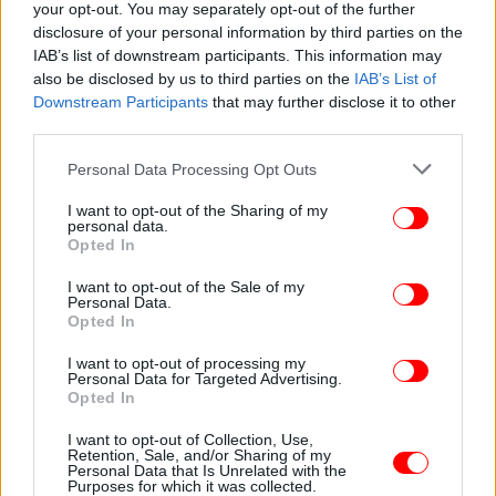
your opt-out. You may separately opt-out of the further
«Πρέπει να αποκτήσουμε δυνατότητες anti-drone και
disclosure of your personal information by third parties on the
να αναπτύξουμε έναν θόλο άμυνας»
IAB’s list of downstream participants. This information may
also be disclosed by us to third parties on the
IAB’s List of
Downstream Participants
that may further disclose it to other
Όσον αφορά τις Ένοπλες Δυνάμεις, ο υπουργός
third parties.
Άμυνας τόνισε πως «πρέπει να αποκτήσουμε
δυνατότητες anti-drone και να αναπτύξουμε έναν
Please note that this website/app uses one or more Google
Personal Data Processing Opt Outs
θόλο άμυνας».
services and may gather and store information including but
not limited to your visit or usage behaviour. You may click to
I want to opt-out of the Sharing of my
personal data.
grant or deny consent to Google and its third-party tags to
Opted In
use your data for below specified purposes in below Google
consent section.
I want to opt-out of the Sale of my
Personal Data.
Opted In
I want to opt-out of processing my
Personal Data for Targeted Advertising.
Opted In
I want to opt-out of Collection, Use,
Retention, Sale, and/or Sharing of my
Personal Data that Is Unrelated with the
Purposes for which it was collected.