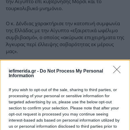
την Αίγυπτο επί κυβέρνησης Μόρσι και το
τουρκολιβυκό μνημόνιο.
Ο κ. Δένδιας χαρακτήρισε την κατοπινή συμφωνία
της Ελλάδας με την Αίγυπτο «εξαιρετικά ωφέλιμο
συμβιβασμό», ο οποίος «ακύρωσε επιχειρήματα της
Άγκυρας περί έλλειψης σοβαρότητας εκ μέρους
μας».
Ο υπουργός Άμυνας αναφέρθηκε στην
iefimerida.gr -
Do Not Process My Personal
πολυδιάστατη στρατηγική της πρώτης κυβέρνησης
Information
Μητσοτάκη, η οποία επικεντρώθηκε σε διμερείς
συμφωνίες με χώρες όπως η Γαλλία, οι ΗΠΑ και τα
If you wish to opt-out of the sale, sharing to third parties, or
Ηνωμένα Αραβικά Εμιράτα, ενώ εμβάθυνε τις
processing of your personal or sensitive information for
σχέσεις με το Ισραήλ και το Μπαχρέιν. Όπως
targeted advertising by us, please use the below opt-out
επισήμανε, «διαμορφώσαμε ένα πολύπλοκο
section to confirm your selection. Please note that after your
opt-out request is processed you may continue seeing
πλαίσιο στρατηγικής, το οποίο ξεπερνά το
interest-based ads based on personal information utilized by
τουρκοκεντρικό μοντέλο του παρελθόντος».
us or personal information disclosed to third parties prior to