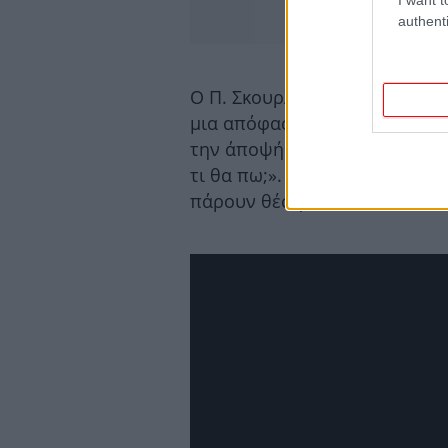
authenti
Ο Π. Σκουρλέτης επέμεινε, με 
μια απόφαση ως κόμμα, η οποί
την άποψή μου. Θα μου κάνετ
τι θα πω;». Για να καταλήξει
πάρουν θέση.