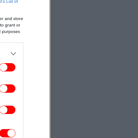
ΕΛΛΑΔΑ
07:04
B’s List of
arfin: Στην Ελλάδα επιστέφει σήμερα η
46χρονη που που κατηγορείται για
συμμετοχή στη φονική επίθεση
er and store
to grant or
ed purposes
ΣΠΟΡ
07:01
FIFA: Η «συγνώμη» προς τις 211
ομοσπονδίες-μέλη και η στήριξη του
συμβουλίου σε Ινφαντίνο
ΕΛΛΑΔΑ
07:00
«Πορτοκαλί» συναγερμός σήμερα για
υρκαγιές σε Αττική, Εύβοια και Βοιωτία
ΕΛΛΑΔΑ
06:57
Εορτολόγιο: Ποιοι γιορτάζουν σήμερα,
Πέμπτη 6 Αυγούστου
ΖΩΗ
06:55
«Μακάρι να της έμοιαζα»: Η Κάια
έρμπερ απαντά σε όσους τη λένε σωσία