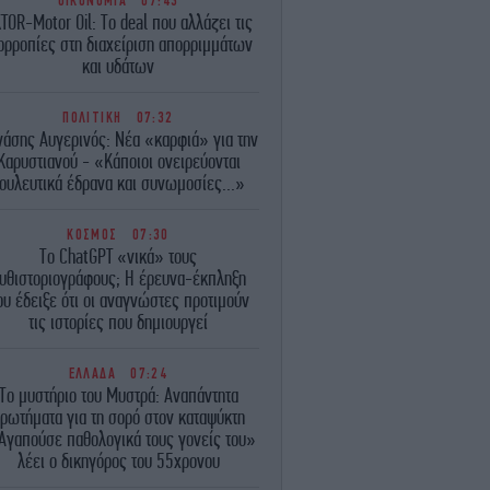
ΟΙΚΟΝΟΜΙΑ
07:43
TOR-Motor Oil: Το deal που αλλάζει τις
ορροπίες στη διαχείριση απορριμμάτων
και υδάτων
ΠΟΛΙΤΙΚΗ
07:32
νάσης Αυγερινός: Νέα «καρφιά» για την
Καρυστιανού - «Κάποιοι ονειρεύονται
ουλευτικά έδρανα και συνωμοσίες...»
ΚΟΣΜΟΣ
07:30
Το ChatGPT «νικά» τους
υθιστοριογράφους; Η έρευνα-έκπληξη
ου έδειξε ότι οι αναγνώστες προτιμούν
τις ιστορίες που δημιουργεί
ΕΛΛΑΔΑ
07:24
Το μυστήριο του Μυστρά: Αναπάντητα
ρωτήματα για τη σορό στον καταψύκτη
Αγαπούσε παθολογικά τους γονείς του»
λέει ο δικηγόρος του 55χρονου