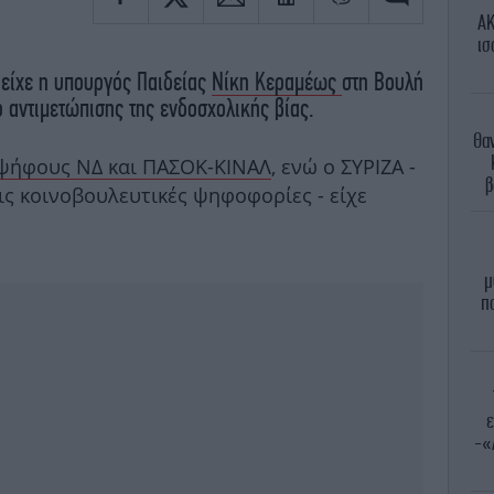
AK
ισ
 είχε η υπουργός Παιδείας
Νίκη Κεραμέως
στη Βουλή
ο αντιμετώπισης της ενδοσχολικής βίας.
Θα
 ψήφους ΝΔ και ΠΑΣΟΚ-ΚΙΝΑΛ
, ενώ ο ΣΥΡΙΖΑ -
β
ις κοινοβουλευτικές ψηφοφορίες - είχε
μ
π
ε
-«