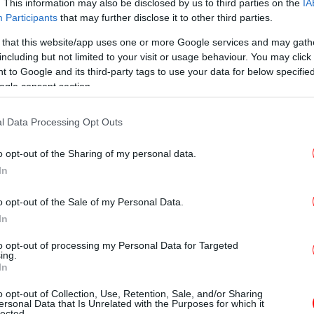
. This information may also be disclosed by us to third parties on the
IA
ρηματολογώντας, επεσήμανε ότι το πρόβλημα
M
Participants
that may further disclose it to other third parties.
ι «χρώμα», ούτε είναι θέμα ΝΔ, ΣΥΡΙΖΑ ή
 that this website/app uses one or more Google services and may gath
 Κάθε Έλληνα και κάθε Ελληνίδα που
including but not limited to your visit or usage behaviour. You may click 
 και αναρωτιέται "θα είναι το παιδί μου
 to Google and its third-party tags to use your data for below specifi
ogle consent section.
θυνόμενη στα έδρανα του ΣΥΡΙΖΑ η κα
l Data Processing Opt Outs
του ελληνικού κοινοβουλίου, πληρώνεστε
o opt-out of the Sharing of my personal data.
θε μήνα, έχετε προνόμια, ασφάλεια,
In
 όλους αυτούς; Για να παίρνετε θέση στα
π
ληνικό κοινοβούλιο. Να συμφωνείτε, να
o opt-out of the Sale of my Personal Data.
ών».
In
to opt-out of processing my Personal Data for Targeted
υρλέτης φώναξε «ντροπή», ζητώντας από
ing.
καλέσει.
In
o opt-out of Collection, Use, Retention, Sale, and/or Sharing
Γκ
χείρησε να ηρεμήσει τα πνεύματα. «Κύριε
ersonal Data that Is Unrelated with the Purposes for which it
lected.