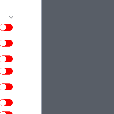
της Σίντι Κρόφορντ
ΕΛΛΑΔΑ
06:52
ωτιά στη Σητεία: Μεγάλη κινητοποίηση
ης Πυροσβεστικής -Μήνυμα από το 112
ΚΟΣΜΟΣ
06:46
Κόστα Ρίκα: Στο στόχαστρο 116
τυνομικοί για σχέσεις με ναρκωτικά και
οργανωμένο έγκλημα
ΖΩΗ
06:38
ζο Τζόνας: Οι κρίσεις πανικού που τον
οδήγησαν στην ψυχοθεραπεία
ΚΟΣΜΟΣ
06:28
ρίλερ στο Στενό του Ορμούζ -Αναφορές
για δύο εκρήξεις κοντά σε τάνκερ
ΖΩΗ
06:21
ddy: Νέα ανατροπή με την αποφυλάκισή