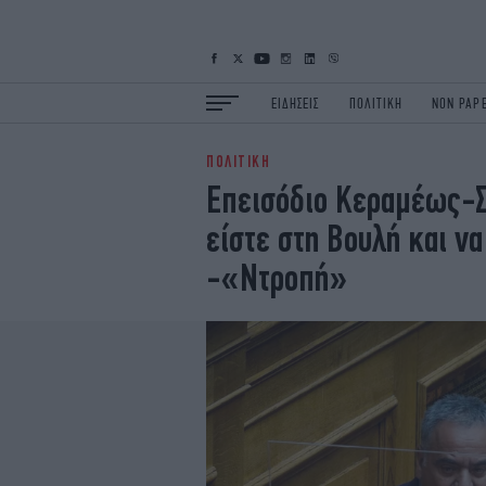
ΕΙΔΗΣΕΙΣ
ΠΟΛΙΤΙΚΗ
NON PAP
ΠΟΛΙΤΙΚΗ
ΕΙΔΗΣΕΙΣ
Π
Επεισόδιο Κεραμέως-Σ
ΟΙΚΟΝΟΜΙΑ
Κ
είστε στη Βουλή και ν
ΖΩΗ
Σ
ΠΟΛΗ
S
-«Ντροπή»
ΤΕΧΝΟΛΟΓΙΑ
Υ
EURO
G
iOPINIONS
i
OSCARS
T
NEWSLETTER