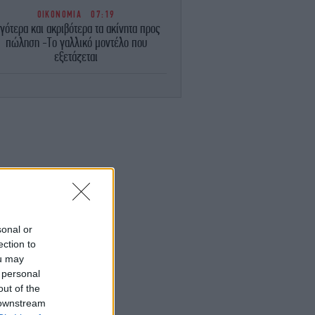
ΟΙΚΟΝΟΜΙΑ
07:19
ιγότερα και ακριβότερα τα ακίνητα προς
πώληση -Το γαλλικό μοντέλο που
εξετάζεται
ΠΟΛΙΤΙΚΗ
07:15
λλική βοήθεια για το καλώδιο Ελλάδας-
ύπρου: Πώς θα ξεπαγώσει το έργο -Τι
ισχύει για το χρονοδιάγραμμα
ΕΛΛΑΔΑ
07:11
γκρουση ελικοπτέρων: Στο μικροσκόπιο
τα «μαύρα κουτιά» και οι τελευταίες
συνομιλίες
sonal or
ΕΛΛΑΔΑ
07:08
ection to
ιρός: Νέα άνοδος της θερμοκρασίας με
ou may
38άρια και ισχυρούς ανέμους -Πού θα
 personal
βρέξει
out of the
 downstream