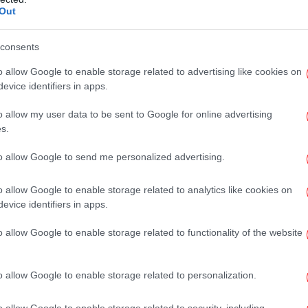
γώ, όλους μας πληρώνει ο ελληνικός λαός.
Out
.
Φ
consents
τ
o allow Google to enable storage related to advertising like cookies on
evice identifiers in apps.
o allow my user data to be sent to Google for online advertising
ασ
s.
to allow Google to send me personalized advertising.
Τ
o allow Google to enable storage related to analytics like cookies on
evice identifiers in apps.
o allow Google to enable storage related to functionality of the website
Θ
o allow Google to enable storage related to personalization.
Di
o allow Google to enable storage related to security, including