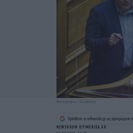
Φωτογραφίες: Eurokinissi
Πρόσθεσε το iefimerida.gr ως προτιμώμενη π
NEWSROOM IEFIMERIDA.GR