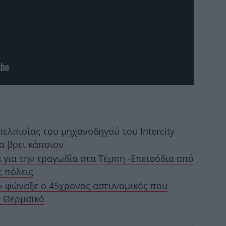
ορ
Λ
ελπισίας του μηχανοδηγού του Intercity
«Φ
α βρει κάποιον
 για την τραγωδία στα Τέμπη -Επεισόδια από
 πόλεις
» φώναξε ο 45χρονος αστυνομικός που
α
ν Θερμαϊκό