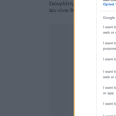
Σκουρλέτη, θα το διορθώσω ε
Opted 
Δεν είναι θέμα να ανακαλέσει»
Google 
I want t
web or d
I want t
purpose
I want 
I want t
web or d
I want t
or app.
I want t
I want t