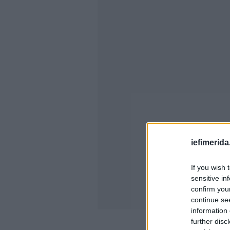
iefimerida
If you wish 
sensitive in
confirm you
continue se
information 
further disc