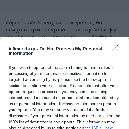
Αύριο, σε δύο διαδοχικές συνεδριάσεις, θα
συνεχιστεί η ακρόαση από τα μέλη της Διάσκεψης
των Προέδρων, των αρεοπαγιτών κ.κ. Αγαθής Δερέ,
Κλεόβουλου-Δημητρίου Κοκκορού, Γεωργίου
iefimerida.gr -
Do Not Process My Personal
Σχοινοχωρίτη, Ευτύχιου Νικόπουλου, Γεωργίου
Information
Παπαγεωργίου, Κορνηλίας Πανούτσου, Σταύρου
Μάλαινου, Χρυσούλας Πλατιά, Βαρβάρας Πάπαρη,
If you wish to opt-out of the sale, sharing to third parties, or
Παναγιώτας Γκουδή-Νινέ, Φωτίου Μουζάκη,
processing of your personal or sensitive information for
Ελπίδας Σιμιτοπούλου, Μαρίας-Μάριον Δερεχάνη
targeted advertising by us, please use the below opt-out
και Αικατερίνης Χονδρορίζου, Λεωνίδα
section to confirm your selection. Please note that after your
Χατζησταύρου, Ιφιγένειας Ματσούκα, Παναγιώτη
opt-out request is processed you may continue seeing
interest-based ads based on personal information utilized by
Λυμπερόπουλου, Μιχαήλ Αποστολάκη, Νίκης
us or personal information disclosed to third parties prior to
Κατσιαούνη, Φωτεινής Μηλιώνη, Αντιγόνης
your opt-out. You may separately opt-out of the further
Τζελέπη, Μαρίας Γιαννακοπούλου, Απόστολου
disclosure of your personal information by third parties on the
Φωτόπουλου, Μαρίας Πετσάλη, Ερασμίας Λιούλη,
IAB’s list of downstream participants. This information may
Ζωής Καραχάλιου, Βάιας Ζαρχανή και Σπυριδούλας
also be disclosed by us to third parties on the
IAB’s List of