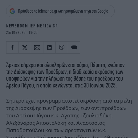
iBOOKS
ΖΩΔΙΑ
Πρόσθεσε το iefimerida.gr ως προτιμώμενη πηγή στη Google
OSCARS
THE OCEAN
MEDIA
ELAMEFORA
NEWSROOM IEFIMERIDA.GR
25/06/2025 18:30
NEWSLETTER
Άρχισε σήμερα και ολοκληρώνεται αύριο, Πέμπτη, ενώπιον
της
Διάσκεψης των Προέδρων
, η διαδικασία ακρόασης των
υποψηφίων για την πλήρωση της θέσης του προέδρου του
Αρείου Πάγου, η οποία κενώνεται στις 30 Ιουνίου 2025.
Σήμερα έχει προγραμματιστεί ακρόαση από τα μέλη
της Διάσκεψης των Προέδρων, των αντιπροέδρων
του Αρείου Πάγου κ.κ. Αγάπης Τζουλιαδάκη,
Αλεξάνδρας Αποστολάκη και Αναστασίας
Παπαδοπούλου και των αρεοπαγιτών κ.κ.
Σπυρίδωνος Στέφανου Πανταζόπουλου, Αθανασίου