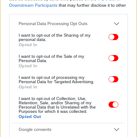
Λιάτη, προκειμένου η Διάσκεψη των Προέδρων να
Downstream Participants
that may further disclose it to other
εκφράσει γνώμη για την πλήρωση της θέσης του
third parties.
Προέδρου του Αρείου Πάγου.
Please note that this website/app uses one or more Google
Personal Data Processing Opt Outs
services and may gather and store information including but
Η ψηφοφορία για την έκφραση της απαιτούμενης
not limited to your visit or usage behaviour. You may click to
I want to opt-out of the Sharing of my
personal data.
γνώμης θα διεξαχθεί κατά την 3η συνεδρίαση της
grant or deny consent to Google and its third-party tags to
Opted In
use your data for below specified purposes in below Google
Διάσκεψης των Προέδρων, αύριο, Πέμπτη.
consent section.
I want to opt-out of the Sale of my
Personal Data.
Opted In
Ακολουθήστε το
στο Google News
και μάθετε
πρώτοι όλες τις ειδήσεις
I want to opt-out of processing my
Personal Data for Targeted Advertising.
Opted In
Δείτε όλες τις τελευταίες
Ειδήσεις
από την Ελλάδα και τον Κόσμο,
στο
I want to opt-out of Collection, Use,
Retention, Sale, and/or Sharing of my
Personal Data that Is Unrelated with the
Purposes for which it was collected.
ΔΙΑΒΑΣΤΕ ΠΕΡΙΣΣΟΤΕΡΑ
ΔΙΆΣΚΕΨΗ ΠΡΟΈΔΡΩΝ
ΒΟΥΛΉ
ΆΡΕΙΟΣ
Opted Out
ΠΆΓΟΣ
ΠΡΌΕΔΡΟΣ ΑΡΕΊΟΥ ΠΆΓΟΥ
Google consents