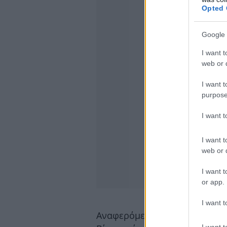
Opted 
Google 
I want t
web or d
I want t
purpose
I want 
I want t
web or d
I want t
or app.
I want t
Αναφερόμενος στις εξελίξεις
I want t