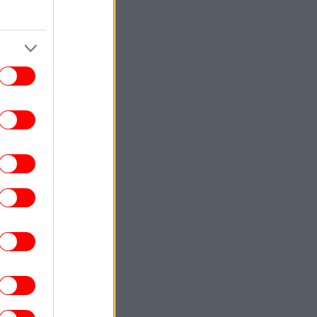
ύλληψή της και ζητούσε τον πατέρα της
ΓΥΝΑΙΚΑ
19:00
νετε το επόμενο βιβλίο σας; Αυτές οι 5
έες κυκλοφορίες αξίζουν μια θέση στη
λίστα σας
ΚΟΣΜΟΣ
18:53
άλυση CNN: Τρόπο απεμπλοκής από τον
λεμο με το Ιράν αναζητά ο αρχηγός των
Ενόπλων Δυνάμεων των ΗΠΑ
ΣΠΟΡ
18:51
ι επτά μεγιστάνες που κάνουν μπίζνες
δισεκατομμυρίων με τη FIFA
ΣΠΟΡ
18:44
ελικά μπορούν να παίξουν άνδρες στο
κορυφαίο πρωτάθλημα γυναικών; Ο
κανόνας του WNBA και το… κενό