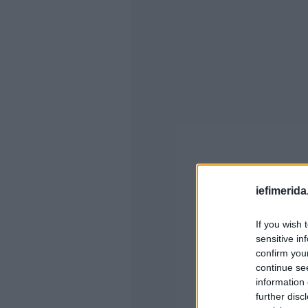
iefimerida
If you wish 
sensitive in
confirm you
continue se
information 
further disc