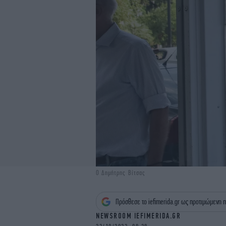
O Δημήτρης Βίτσας
Πρόσθεσε το iefimerida.gr ως προτιμώμενη π
NEWSROOM IEFIMERIDA.GR