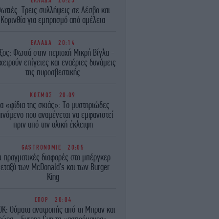
ΕΛΛΑΔΑ
20:23
ωτιές: Τρεις συλλήψεις σε Λέσβο και
Κορινθία για εμπρησμό από αμέλεια
ΕΛΛΑΔΑ
20:14
ξος: Φωτιά στην περιοχή Μικρή Βίγλα -
χειρούν επίγειες και εναέριες δυνάμεις
της πυροσβεστικής
ΚΟΣΜΟΣ
20:09
α «φίδια της σκιάς»: Το μυστηριώδες
ινόμενο που αναμένεται να εμφανιστεί
πριν από την ολική έκλειψη
GASTRONOMIE
20:05
ι πραγματικές διαφορές στο μπέργκερ
εταξύ των McDonald's και των Burger
King
ΣΠΟΡ
20:04
Κ: Θύματα ανατροπής από τη Μπραν και