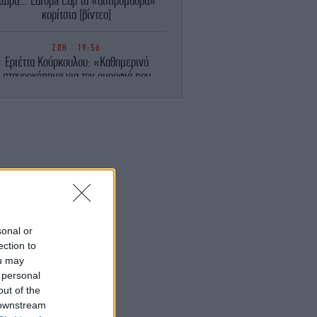
τώρα... Europa Cup τα «ασπρόμαυρα»
κορίτσια [βίντεο]
ΖΩΗ
19:56
Εριέττα Κούρκουλου: «Καθημερινό
σταυροκόπημα για την ομορφιά που
κυριαρχεί στη ζωή μου» -Πόσταρε
οικογενειακές στιγμές
ΠΟΛΙΤΙΣΜΟΣ
19:52
έφηβος που αλλάζει όσα ξέρουμε για το
φαίστειο της Σαντορίνης και την πτώση
του Μινωικού πολιτισμού
ENGLISH
19:45
pras Party Slams Turkey-Saudi-Pakistan
sonal or
Defense Pact as "Blow" to Greek
ection to
Diplomacy
ou may
 personal
ΖΩΗ
19:38
out of the
ιακοπές με γιοτ κάνουν Κωνσταντίνος
 downstream