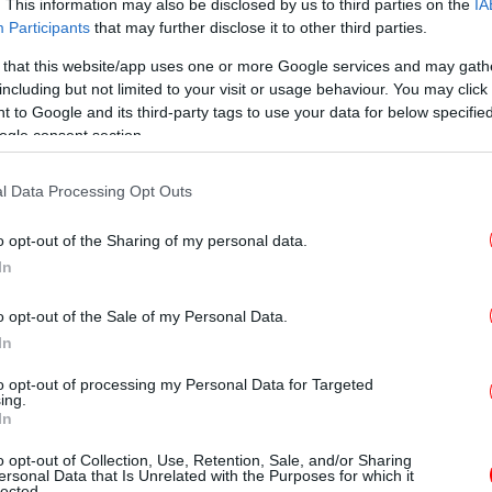
. This information may also be disclosed by us to third parties on the
IA
Participants
that may further disclose it to other third parties.
 that this website/app uses one or more Google services and may gath
including but not limited to your visit or usage behaviour. You may click 
Με
όμα και για νέο κόμμα «Ανανεωτική και
 to Google and its third-party tags to use your data for below specifi
Χ
στερά».
ogle consent section.
l Data Processing Opt Outs
νέρας και κάποιοι άλλοι είχαν δίκιο που
Τρ
 μετά η εκλογή προέδρου, πολιτικής
πι
o opt-out of the Sharing of my personal data.
βάμε μέχρι τα τέλη Φεβρουαρίου και τρεις
In
κρίσιμες και για την Ευρώπη και για εμάς».
o opt-out of the Sale of my Personal Data.
ότι «υπάρχει ένα 45% όσων ψήφισαν στις
In
60-70.000, που δεν θα ακολουθήσουν, θα
to opt-out of processing my Personal Data for Targeted
ing.
In
Βί
o opt-out of Collection, Use, Retention, Sale, and/or Sharing
ν
ersonal Data that Is Unrelated with the Purposes for which it
lected.