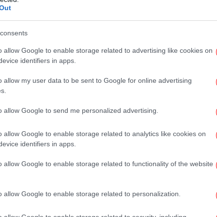
σ
Out
Ψάχ
consents
ν
o allow Google to enable storage related to advertising like cookies on
evice identifiers in apps.
o allow my user data to be sent to Google for online advertising
Αν
s.
πό
to allow Google to send me personalized advertising.
o allow Google to enable storage related to analytics like cookies on
Ο
evice identifiers in apps.
o allow Google to enable storage related to functionality of the website
Τ
o allow Google to enable storage related to personalization.
 με τον Στέφανο Τζουμάκα, ο Δημήτρης
o allow Google to enable storage related to security, including