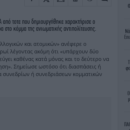
Φ
ΖΑ από τοτε που δημιουργήθηκε χαρακτήρισε ο
α στο κόμμα της ανιωματικής αντιπολίτευσης.
Νά
Επι
λλογικών και ατομικών» ανέφερε ο
ρωί λέγοντας ακόμη ότι «υπάρχουν δύο
φεύγει καθένας κατά μόνας και το δεύτερο να
Τ
ηση». Σημείωσε ωστόσο ότι διασπάσεις ή
φα
α συνεδρίων ή συνεδριάσεων κομματικών
Ο
μ
ΠΑΟ