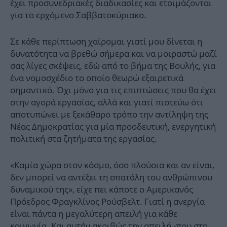
έχει προσυνεδριακές διαδικασίες και ετοιμάζονται
για το ερχόμενο Σαββατοκύριακο.
Σε κάθε περίπτωση χαίρομαι γιατί μου δίνεται η
δυνατότητα να βρεθώ σήμερα και να μοιραστώ μαζί
σας λίγες σκέψεις, εδώ από το βήμα της Βουλής, για
ένα νομοσχέδιο το οποίο θεωρώ εξαιρετικά
σημαντικό. Όχι μόνο για τις επιπτώσεις που θα έχει
στην αγορά εργασίας, αλλά και γιατί πιστεύω ότι
αποτυπώνει με ξεκάθαρο τρόπο την αντίληψη της
Νέας Δημοκρατίας για μία προοδευτική, ενεργητική
πολιτική στα ζητήματα της εργασίας.
«Καμία χώρα στον κόσμο, όσο πλούσια και αν είναι,
δεν μπορεί να αντέξει τη σπατάλη του ανθρώπινου
δυναμικού της», είχε πει κάποτε ο Αμερικανός
Πρόεδρος Φραγκλίνος Ρούσβελτ. Γιατί η ανεργία
είναι πάντα η μεγαλύτερη απειλή για κάθε
κοινωνία. Και αυτήν ακριβώς την απειλή -που στη