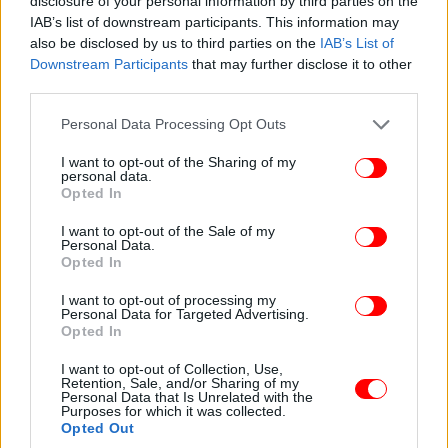
disclosure of your personal information by third parties on the
IAB’s list of downstream participants. This information may
also be disclosed by us to third parties on the
IAB’s List of
Downstream Participants
that may further disclose it to other
third parties.
Please note that this website/app uses one or more Google
Personal Data Processing Opt Outs
services and may gather and store information including but
not limited to your visit or usage behaviour. You may click to
I want to opt-out of the Sharing of my
personal data.
grant or deny consent to Google and its third-party tags to
Opted In
use your data for below specified purposes in below Google
consent section.
I want to opt-out of the Sale of my
Personal Data.
Opted In
«Είναι πρόκληση εθνική. Όχι επιδοτώντας τη
I want to opt-out of processing my
Personal Data for Targeted Advertising.
διατήρηση της ανεργίας αλλά την επιμόρφωση των
Opted In
ανέργων. Η Ελλάδα βρίσκεται σε μία από τις
I want to opt-out of Collection, Use,
τελευταίες ευρωπαϊκές θέσεις στην ανάπτυξη των
Retention, Sale, and/or Sharing of my
δεξιοτήτων.
Personal Data that Is Unrelated with the
Purposes for which it was collected.
Opted Out