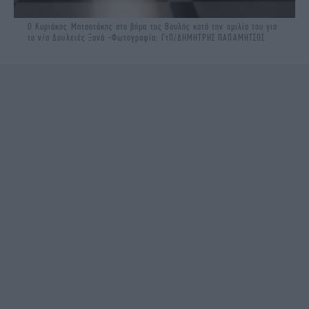
Ο Κυριάκος Μητσοτάκης στο βήμα της Βουλής κατά την ομιλία του για
το ν/σ Δουλειές Ξανά -Φωτογραφία: ΓτΠ/ΔΗΜΗΤΡΗΣ ΠΑΠΑΜΗΤΣΟΣ