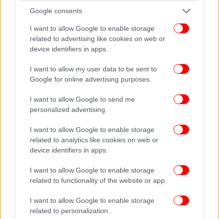
Google consents
I want to allow Google to enable storage
related to advertising like cookies on web or
device identifiers in apps.
I want to allow my user data to be sent to
Google for online advertising purposes.
I want to allow Google to send me
personalized advertising.
I want to allow Google to enable storage
Ο Κυριάκος Μητσοτάκης στο βήμα της Βουλής κατά την ομιλία του για
related to analytics like cookies on web or
το ν/σ Δουλειές Ξανά -Φωτογραφία: ΓτΠ/ΔΗΜΗΤΡΗΣ ΠΑΠΑΜΗΤΣΟΣ
device identifiers in apps.
Το νομοσχέδιο προβλέπει ότι σε συνεργασία με
I want to allow Google to enable storage
ειδικούς συμβούλους κάθε μακροχρόνια άνεργος
related to functionality of the website or app.
θα καταρτίσει το δικό του σχέδιο δράσης», είπε ο
I want to allow Google to enable storage
πρωθυπουργός και συνέχισε: «Το δεύτερο
related to personalization.
πρόβλημα που αντιμετωπίζει το νομοσχέδιο είναι