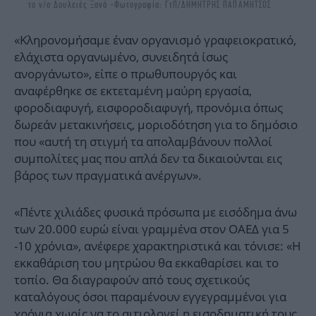
το ν/σ Δουλειές Ξανά -Φωτογραφία: ΓτΠ/ΔΗΜΗΤΡΗΣ ΠΑΠΑΜΗΤΣΟΣ
«Κληρονομήσαμε έναν οργανισμό γραφειοκρατικό,
ελάχιστα οργανωμένο, συνειδητά ίσως
ανοργάνωτο», είπε ο πρωθυπουργός και
αναφέρθηκε σε εκτεταμένη μαύρη εργασία,
φοροδιαφυγή, εισφοροδιαφυγή, προνόμια όπως
δωρεάν μετακινήσεις, μοριοδότηση για το δημόσιο
που «αυτή τη στιγμή τα απολαμβάνουν πολλοί
συμπολίτες μας που απλά δεν τα δικαιούνται εις
βάρος των πραγματικά ανέργων».
«Πέντε χιλιάδες φυσικά πρόσωπα με εισόδημα άνω
των 20.000 ευρώ είναι γραμμένα στον ΟΑΕΔ για 5
-10 χρόνια», ανέφερε χαρακτηριστικά και τόνισε: «Η
εκκαθάριση του μητρώου θα εκκαθαρίσει και το
τοπίο. Θα διαγραφούν από τους σχετικούς
καταλόγους όσοι παραμένουν εγγεγραμμένοι για
χρόνια χωρίς να το αιτιολογεί η εισοδηματική τους