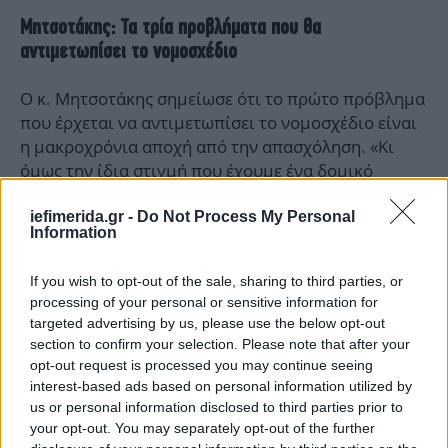
Μητσοτάκης: Τα τρία προβλήματα που θα
αντιμετωπίσει το νομοσχέδιο
Ο κ. Μητσοτάκης σημείωσε ότι το πρώτο πρόβλημα
που έρχεται να αντιμετωπίσει το νομοσχέδιο είναι
η μακροχρόνια αποχή από την απασχόληση. «Κι
όμως την ίδια στιγμή που έχουμε ένα δομικό
πρόβλημα μακροχρόνιας ανεργίας, συνυπάρχει με
κενές θέσεις εργασίας. Δεν αναφέρομαι μόνο σε
iefimerida.gr -
Do Not Process My Personal
Information
εξειδικευμένες δουλειές αλλά για δουλειές που θα
μπορούσαν να καλυφθούν αν είχαν συγκεκριμένες
If you wish to opt-out of the sale, sharing to third parties, or
δεξιότητες. Σε κλάδους ανταγωνιστικούς όπως ο
processing of your personal or sensitive information for
τουρισμός οι εργοδότες λένε ότι έχουν πρόβλημα
targeted advertising by us, please use the below opt-out
κάλυψης των αναγκών σε εργατικό δυναμικό»
section to confirm your selection. Please note that after your
ανέφερε, σημειώνοντας πως πρόκειται για μια
opt-out request is processed you may continue seeing
αντίφαση που πρέπει να απαντήσουμε.
interest-based ads based on personal information utilized by
us or personal information disclosed to third parties prior to
your opt-out. You may separately opt-out of the further