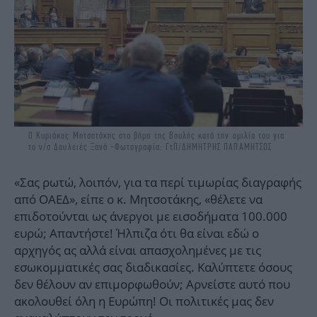
Ο Κυριάκος Μητσοτάκης στο βήμα της Βουλής κατά την ομιλία του για
το ν/σ Δουλειές Ξανά -Φωτογραφία: ΓτΠ/ΔΗΜΗΤΡΗΣ ΠΑΠΑΜΗΤΣΟΣ
«Σας ρωτώ, λοιπόν, για τα περί τιμωρίας διαγραφής
από ΟΑΕΔ», είπε ο κ. Μητσοτάκης, «θέλετε να
επιδοτούνται ως άνεργοι με εισοδήματα 100.000
ευρώ; Απαντήστε! Ήλπιζα ότι θα είναι εδώ ο
αρχηγός ας αλλά είναι απασχολημένες με τις
εσωκομματικές σας διαδικασίες. Καλύπτετε όσους
δεν θέλουν αν επιμορφωθούν; Αρνείστε αυτό που
ακολουθεί όλη η Ευρώπη! Οι πολιτικές μας δεν