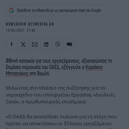
iBOOKS
ΖΩΔΙΑ
Πρόσθεσε το iefimerida.gr ως προτιμώμενη πηγή στη Google
OSCARS
THE OCEAN
MEDIA
ELAMEFORA
NEWSROOM IEFIMERIDA.GR
13/04/2022 17:08
NEWSLETTER
Φθηνή κατοικία για τους εργαζόμενους, αξιοποιώντας τη
δημόσια περιουσία του ΟΑΕΔ, εξήγγειλε ο
Κυριάκος
Μητσοτάκης
στη Βουλή.
Μιλώντας στο πλαίσιο της συζήτησης για το
νομοσχέδιο του υπουργείου Εργασίας «Δουλειές
Ξανά», ο πρωθυπουργός επισήμανε:
«Ο ΟΑΕΔ θα αποτελέσει πυλώνα για τη στέγη που
πρέπει να αποκτήσουν οι Έλληνες εργαζόμενοι.