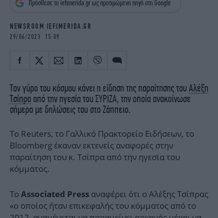
Πρόσθεσε το iefimerida.gr ως προτιμώμενη πηγή στη Google
iBOOKS
ΖΩΔΙΑ
OSCARS
THE OCEAN
NEWSROOM IEFIMERIDA.GR
MEDIA
ELAMEFORA
29/06/2023 15:09
NEWSLETTER
Τον γύρο του κόσμου κάνει η είδηση της παραίτησης του
Αλέξη
Τσίπρα
από την ηγεσία του ΣΥΡΙΖΑ, την οποία ανακοίνωσε
σήμερα με δηλώσεις του στο Ζάππειο.
Το Reuters, το Γαλλικό Πρακτορείο Ειδήσεων, το
Bloomberg έκαναν εκτενείς αναφορές στην
παραίτηση του κ. Τσίπρα από την ηγεσία του
κόμματος.
To
αναφέρει ότι ο Αλέξης Τσίπρας
Associated Press
«ο οποίος ήταν επικεφαλής του κόμματος από το
2012, αναμένεται να παραμείνει αρχηγός μέχρι να