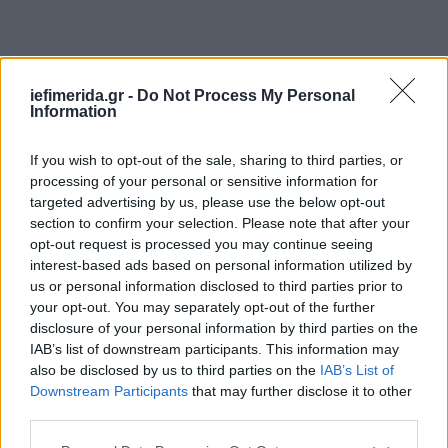
iefimerida.gr -
Do Not Process My Personal
Information
If you wish to opt-out of the sale, sharing to third parties, or
Σχολιαστές απέδωσαν το κακό εκλογικό
processing of your personal or sensitive information for
αποτέλεσμα του ΣΥΡΙΖΑ στην εν πολλοίς αρνητική
targeted advertising by us, please use the below opt-out
εκστρατεία του κόμματος, στην αναβίωση του
section to confirm your selection. Please note that after your
παραδοσιακά ισχυρού σοσιαλιστικού κόμματος
opt-out request is processed you may continue seeing
interest-based ads based on personal information utilized by
ΠΑΣΟΚ και στην εμφάνιση κομμάτων με
us or personal information disclosed to third parties prior to
επικεφαλής πρώην συμμάχους του Τσίπρα. Έχοντας
your opt-out. You may separately opt-out of the further
τις ρίζες τους σε σκληρές πολιτικές αντιπαραθέσεις
disclosure of your personal information by third parties on the
κατά τη διάρκεια των διεθνών προγραμμάτων
IAB’s list of downstream participants. This information may
διάσωσης 2010-2018, ο ΣΥΡΙΖΑ και οι Σοσιαλιστές
also be disclosed by us to third parties on the
IAB’s List of
δεν κατάφεραν να καταλήξουν σε καμία συμφωνία
Downstream Participants
that may further disclose it to other
για πιθανή συνεργασία, παρά την υποστήριξη
third parties.
ορισμένων ανώτερων μελών και στα δύο κόμματα»,
Please note that this website/app uses one or more Google