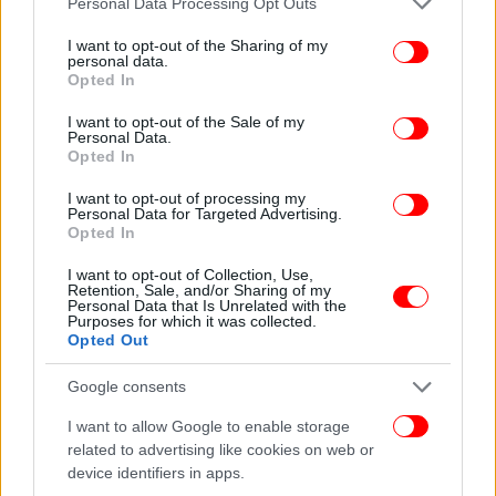
Personal Data Processing Opt Outs
καταλήγει το Associated Press.
services and may gather and store information including but
not limited to your visit or usage behaviour. You may click to
I want to opt-out of the Sharing of my
personal data.
grant or deny consent to Google and its third-party tags to
Opted In
Ακολουθήστε το
στο Google News
και μάθετε
use your data for below specified purposes in below Google
πρώτοι όλες τις ειδήσεις
consent section.
I want to opt-out of the Sale of my
Personal Data.
Opted In
Δείτε όλες τις τελευταίες
Ειδήσεις
από την Ελλάδα και τον Κόσμο,
στο
I want to opt-out of processing my
Personal Data for Targeted Advertising.
Opted In
ΔΙΑΒΑΣΤΕ ΠΕΡΙΣΣΟΤΕΡΑ
ΕΚΛΟΓΕΣ 2023
ΑΛΈΞΗΣ ΤΣΊΠΡΑΣ
ΠΑΡΑΙΤΗΣΗ
I want to opt-out of Collection, Use,
ΑΛΕΞΗ ΤΣΙΠΡΑ
ΕΦΗ ΑΧΤΣΙΌΓΛΟΥ
Retention, Sale, and/or Sharing of my
Personal Data that Is Unrelated with the
Purposes for which it was collected.
Opted Out
Google consents
I want to allow Google to enable storage
related to advertising like cookies on web or
device identifiers in apps.