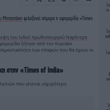
Το
οι
υ Μητσοτάκη
φιλοξενεί σήμερα η εφημερίδα «Times
Το
καλ
κεψη του Ινδού πρωθυπουργού Ναρέντρα
 εφημερίδα ζήτησε από τον Κυριάκο
σημαντικότητα των επαφών που θα έχουν οι
Γν
κη στην «Times of India»
συ
ιλιετιών που γίνεται ισχυρότερη
Σ