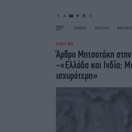
ΕΙΔΗΣΕΙΣ
ΠΟΛΙΤΙΚΗ
NON PAP
ΠΟΛΙΤΙΚΗ
ΕΙΔΗΣΕΙΣ
Π
Άρθρο Μητσοτάκη στην
ΟΙΚΟΝΟΜΙΑ
Κ
-«Ελλάδα και Ινδία: Μι
ΖΩΗ
Σ
ΠΟΛΗ
S
ισχυρότερη»
ΤΕΧΝΟΛΟΓΙΑ
Υ
EURO
G
iOPINIONS
i
OSCARS
T
NEWSLETTER