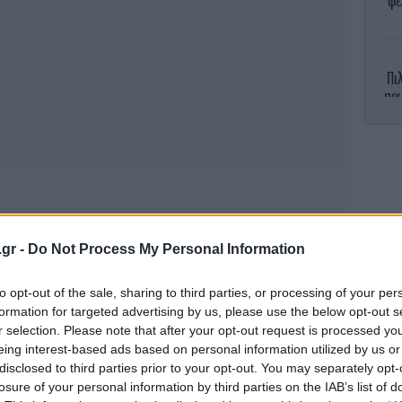
φέ
Πι
που
Ιού
.gr -
Do Not Process My Personal Information
to opt-out of the sale, sharing to third parties, or processing of your per
formation for targeted advertising by us, please use the below opt-out s
r selection. Please note that after your opt-out request is processed y
eing interest-based ads based on personal information utilized by us or
ται με ιστορικούς δεσμούς φιλίας που
ε
disclosed to third parties prior to your opt-out. You may separately opt-
ες χρόνια. Ως αρχαίοι πολιτισμοί, οι λαοί
το
losure of your personal information by third parties on the IAB’s list of