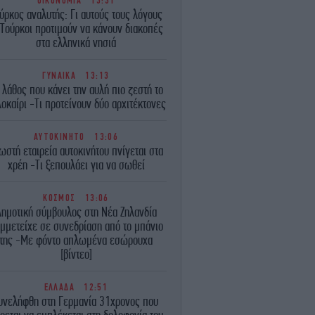
ΟΙΚΟΝΟΜΙΑ
13:31
ύρκος αναλυτής: Γι αυτούς τους λόγους
 Τούρκοι προτιμούν να κάνουν διακοπές
στα ελληνικά νησιά
ΓΥΝΑΙΚΑ
13:13
 λάθος που κάνει την αυλή πιο ζεστή το
οκαίρι -Τι προτείνουν δύο αρχιτέκτονες
ΑΥΤΟΚΙΝΗΤΟ
13:06
ωστή εταιρεία αυτοκινήτου πνίγεται στα
χρέη -Τι ξεπουλάει για να σωθεί
ΚΟΣΜΟΣ
13:06
Δημοτική σύμβουλος στη Νέα Ζηλανδία
μμετείχε σε συνεδρίαση από το μπάνιο
της -Με φόντο απλωμένα εσώρουχα
[βίντεο]
ΕΛΛΑΔΑ
12:51
υνελήφθη στη Γερμανία 31χρονος που