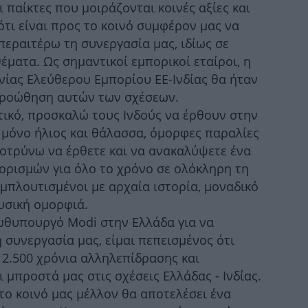
Σε 
οι παίκτες που μοιράζονται κοινές αξίες και
τι είναι προς το κοινό συμφέρον μας να
περαιτέρω τη συνεργασία μας, ιδίως σε
έματα. Ως σημαντικοί εμπορικοί εταίροι, η
Εθ
ίας Ελεύθερου Εμπορίου ΕΕ-Ινδίας θα ήταν
 προώθηση αυτών των σχέσεων.
τικό, προσκαλώ τους Ινδούς να έρθουν στην
Η
 μόνο ήλιος και θάλασσα, όμορφες παραλίες
ροτρύνω να έρθετε και να ανακαλύψετε ένα
ρισμών για όλο το χρόνο σε ολόκληρη τη
μπλουτισμένοι με αρχαία ιστορία, μοναδικό
υσική ομορφιά.
Στ
θυπουργό Modi στην Ελλάδα για να
 συνεργασία μας, είμαι πεπεισμένος ότι
2.500 χρόνια αλληλεπίδρασης και
 μπροστά μας στις σχέσεις Ελλάδας - Ινδίας.
το κοινό μας μέλλον θα αποτελέσει ένα