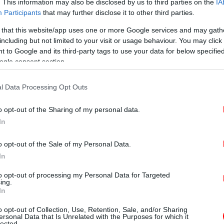
ούσαν επιρροή ο ένας στον άλλο σε ένα
. This information may also be disclosed by us to third parties on the
IA
Participants
that may further disclose it to other third parties.
τοιχεία των πολιτισμών μας ήταν
 that this website/app uses one or more Google services and may gath
Οι 
 παραμένουν ζωντανά μέχρι σήμερα, όχι
including but not limited to your visit or usage behaviour. You may click 
 to Google and its third-party tags to use your data for below specifi
ά και στις ευρύτερες περιοχές της Ευρώπης,
απ
ogle consent section.
το σταυροδρόμι τριών ηπείρων, και ως
l Data Processing Opt Outs
ΑΤΟ, είναι σε ιδανική θέση για να
Ο
ας προς την Ευρώπη.
σ
o opt-out of the Sharing of my personal data.
ράζονται κοινές δημοκρατικές αξίες και μία
In
ς Δίκαιο, περιλαμβανομένου του Δικαίου της
ς στην ανάγκη να προστατεύσουμε τη
o opt-out of the Sale of my Personal Data.
Κα
ασίζεται σε κανόνες και να προωθήσουμε
In
θερότητα και την ανάπτυξη.
to opt-out of processing my Personal Data for Targeted
ν των προκλήσεων ενός ταχέως
ing.
In
ία και η Ελλάδα, ως ναυτιλιακά έθνη με
κα
στορία, βρίσκονται στην καλύτερη δυνατή
o opt-out of Collection, Use, Retention, Sale, and/or Sharing
ersonal Data that Is Unrelated with the Purposes for which it
ινού για ένα καλύτερο μέλλον.
lected.