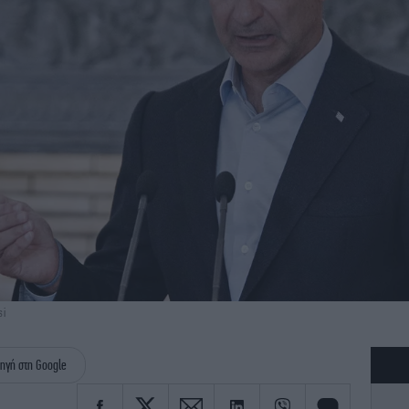
si
ηγή στη Google