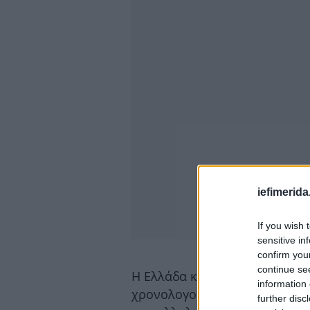
iefimerida
If you wish 
sensitive in
confirm you
continue se
Η Ελλάδα και η Ινδία συνδέον
information 
χρονολογούνται εδώ και χιλιάδ
further disc