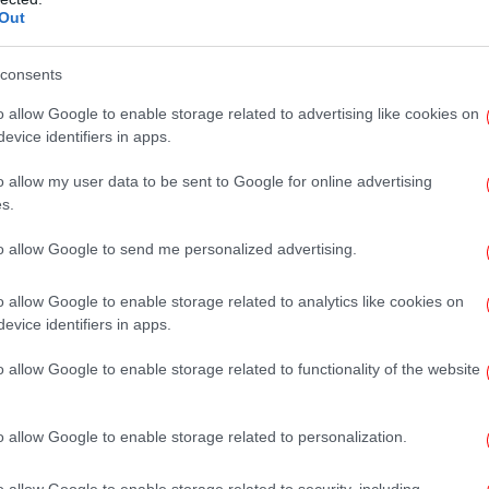
Out
ι σήμερα ισχυρότερες από ποτέ. Τα τελευταία
Μπ
ιδείξει ειλικρινή δέσμευση για την
το
consents
 τομείς κοινού ενδιαφέροντος, προς
ος όφελος των ευρύτερων περιοχών μας. Η
o allow Google to enable storage related to advertising like cookies on
ωθυπουργού Modi στην Ελλάδα, η πρώτη
evice identifiers in apps.
Indira Gandhi πριν από 40 χρόνια, αποτελεί
Β
o allow my user data to be sent to Google for online advertising
Νε
αναπτυσσόμενη σχέση μας. Μια θετική
s.
συμ
 εδραίωσης της στρατηγικής μας εταιρικής
ς συνεργασίας μας σε κρίσιμους τομείς, από
to allow Google to send me personalized advertising.
ρι τον τουρισμό και τον πολιτισμό.
o allow Google to enable storage related to analytics like cookies on
Vo
ολλά. Στην άμυνα, η Ινδική Πολεμική
evice identifiers in apps.
αυτικό συμμετείχαν πρόσφατα σε μια κοινή
λες Δυνάμεις, ενώ η Ελληνική Πολεμική
o allow Google to enable storage related to functionality of the website
αυτικό θα βρίσκονται σύντομα στον
Α
ν ικανότητα να διατηρούνται οι θαλάσσιες
πά
o allow Google to enable storage related to personalization.
Βο
χωρίς αποκλεισμούς.
ιραζόμαστε εδώ και καιρό κοινές απόψεις
o allow Google to enable storage related to security, including