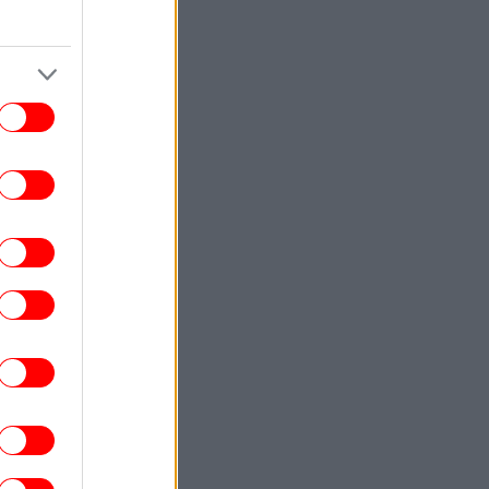
ΣΠΟΡ
12:17
αρτσελόνα μεταγραφές: Συμφώνησε με
ν Ρόδρι και ξεκινάει διαπραγματεύσεις
με τη Μάντσεστερ Σίτι
ΥΓΕΙΑ
12:10
ασιλακόπουλος για τον ιό του Δυτικού
ίλου: Στο «κόκκινο» η Αττική φέτος -Τα
πτώματα που πρέπει να μας οδηγήσουν
στον γιατρό
ΑΥΤΟΚΙΝΗΤΟ
12:03
lvo XC60 χωρίς επιτόκιο και με μηνιαία
δόση από 380 ευρώ
ΕΛΛΑΔΑ
11:58
ναστέλλεται η λειτουργία του αιολικού
ρκου από το οποίο ξεκίνησε η φωτιά στη
ιωτία και έφτασε μέχρι τη Δυτική Αττική