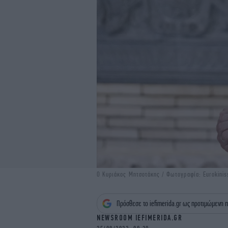
Ο Κυριάκος Μητσοτάκης / Φωτογραφία: Eurokinis
Πρόσθεσε το iefimerida.gr ως προτιμώμενη π
NEWSROOM IEFIMERIDA.GR