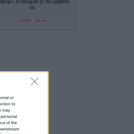
άγεψε» το Instagram με την εμφάνισή
της
TRAVEL
09:30
ζουμέρκα: Τα θρησκευτικά μνημεία της
ριοχής -Σπουδαίες αγιογραφίες από τον
16ο και 17ο αιώνα [εικόνες]
ΕΛΛΑΔΑ
09:22
ίθι: Οριοθετήθηκε η φωτιά στα Αχλάδια,
σχυρές πυροσβεστικές δυνάμεις -Πολύ
ψηλός κίνδυνος πυρκαγιάς στην Κρήτη
ΟΙΚΟΝΟΜΙΑ
09:16
Ελληνική Αναπτυξιακή Τράπεζα: Με
ροίκα» 2 δισ. ευρώ ανοίγει δρόμο για
sonal or
δάνεια έως 5 δισ. σε μικρομεσαίες
ection to
επιχειρήσεις
ou may
 personal
out of the
ΑΥΤΟΚΙΝΗΤΟ
09:10
όστιμο και στους συνοδηγούς -Για ποια
 downstream