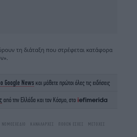
Η 
μπ
Πέ
β
ύρουν τη διάταξη που στρέφεται κατάφορα
ν».
Πώ
Ηλ
το Google News
και μάθετε πρώτοι όλες τις ειδήσεις
ς
από την Ελλάδα και τον Κόσμο, στο
Ότ
το
Ό ΝΟΜΟΣΧΈΔΙΟ
ΚΑΝΑΛΆΡΧΕΣ
ΠΌΘΕΝ ΈΣΧΕΣ
ΜΕΤΟΧΈΣ
Τ