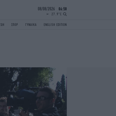
08/08/2026
06:58
27.9°C
ΖΩΗ
ΣΠΟΡ
ΓΥΝΑΙΚΑ
ENGLISH EDITION
ΕΛΛΑΔΑ
ΠΑΝΕΛΛΗΝΙΕΣ
ENGLISH EDITION
TRAVEL
ΟΛΥΜΠΙΑΚΟΙ ΑΓΩΝΕΣ
iAUTOKINITO
ΖΩΔΙΑ
ELAMEFORA