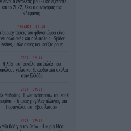
ν είναι η εντολέας μου -Είχε εξεταστεί
και το 2022, λέει ο συνήγορος της
46χρονης
ΓΥΝΑΙΚΑ
09:45
ι beauty τάσεις του φθινοπώρου είναι
εντυπωσιακές και πολυτελείς -Spider
lashes, μπλε σκιές και φούξια ρουζ
ΣΠΟΡ
09:44
Η λέξη στη φανέλα του Σαλάχ που
οκάλεσε γέλια και ξεκαρδιστικά σχόλια
στην Ελλάδα
ΣΠΟΡ
09:36
άλ Μαδρίτης: Η «επανάσταση» του Ζοσέ
ουρίνιο -Οι τρεις μεγάλες αλλαγές του
Πορτογάλου στη «βασίλισσα»
ΣΠΟΡ
09:34
«Μία θεά για τον θεό» -Η κυρία Μέσι