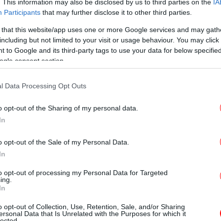
. This information may also be disclosed by us to third parties on the
IA
Participants
that may further disclose it to other third parties.
 that this website/app uses one or more Google services and may gath
including but not limited to your visit or usage behaviour. You may click 
Αθ
 to Google and its third-party tags to use your data for below specifi
ogle consent section.
ηφιακής πολιτικής του ΣΥΡΙΖΑ
l Data Processing Opt Outs
ομεάρχης του ΣΥΡΙΖΑ, βουλευτής Θεσπρωτίας
Πα
o opt-out of the Sharing of my personal data.
άδης στο Αναπτυξιακό Νομοσχέδιο με τον
In
την Ελλάδα» τροποποιεί τον ν.4339/2015
o opt-out of the Sale of my Personal Data.
ς τηλεοπτικές άδειες. Με το εμβόλιμο άρθρο
In
σια διαβούλευση, εξαιρούνται μορφές
ούνται στο χώρο των ΜΜΕ από την
to opt-out of processing my Personal Data for Targeted
ing.
ών τους μέχρι φυσικού προσώπου, όπως
In
 πολεμήθηκε λυσσαλέα από τη Νέα
Νέ
o opt-out of Collection, Use, Retention, Sale, and/or Sharing
ροι νόμοι. Με αυτό τον τρόπο εξαιρεί
ersonal Data that Is Unrelated with the Purposes for which it
lected.