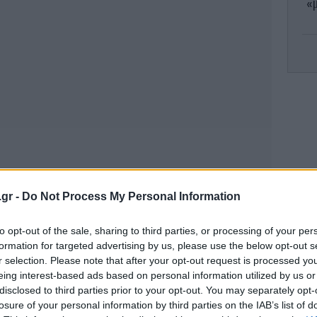
«μ
Τ
πε
Λασ
ι
υ
.gr -
Do Not Process My Personal Information
«π
to opt-out of the sale, sharing to third parties, or processing of your per
formation for targeted advertising by us, please use the below opt-out s
r selection. Please note that after your opt-out request is processed y
eing interest-based ads based on personal information utilized by us or
disclosed to third parties prior to your opt-out. You may separately opt-
Πρ
losure of your personal information by third parties on the IAB’s list of