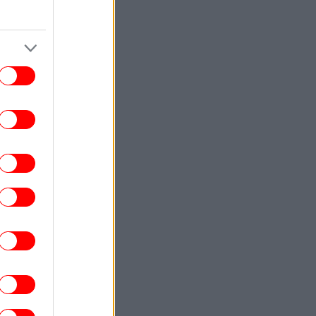
«μικροσκόπιο» και οι βραχυχρόνιες
μισθώσεις
ΚΟΣΜΟΣ
08:37
πλη ομάδα προειδοποιεί τους τουρίστες
να μείνουν μακριά από την Κορσική
-Απειλεί όσους θέλουν να αγοράσουν
δεύτερη κατοικία στο νησί
ΣΠΟΡ
08:34
ία Σάκκαρη: Ηττήθηκε και αποκλείστηκε
από την Κόκο Γκοφ με 2-0
ΕΛΛΑΔΑ
08:25
κρηξη» κρουσμάτων του ιού του Δυτικού
Νείλου, στο «κόκκινο» η Αττική
-Καμπανάκι από τον ΙΣΑ, τα μέτρα
προστασίας
ΑΥΤΟΚΙΝΗΤΟ
08:19
σα λίτρα βενζίνης «καταναλώνει» ένα