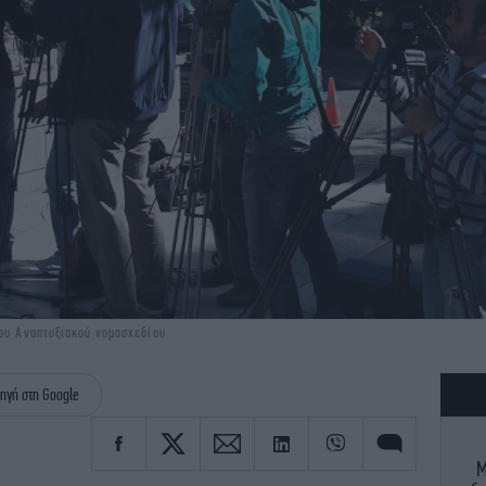
του Αναπτυξιακού νομοσχεδίου
ηγή στη Google
M