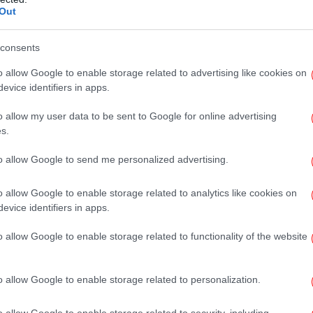
λιών, ελεύθερων και συνδρομητικών,
Out
ι εκδοτών, από την υποχρέωση υποβολής
consents
Ένο
ντηθεί από την Κυβέρνηση είναι πού
o allow Google to enable storage related to advertising like cookies on
evice identifiers in apps.
α: Μήπως στοχεύει να διευκολύνει την
στα ΜΜΕ ώστε να παρακάμπτονται οι
o allow my user data to be sent to Google for online advertising
ς συμπεριλαμβάνονται και τα συνδρομητικά
s.
ολυνθεί η επικείμενη εξαγορά της Forthnet,
Μαρ
to allow Google to send me personalized advertising.
ι ο αγοραστής; Μήπως λύνει τα χέρια στους
ύν σε αγοραπωλησίες ΜΜΕ, σε αυξήσεις
o allow Google to enable storage related to analytics like cookies on
ιρείες που δεν γνωρίζουμε τη μετοχική τους
evice identifiers in apps.
«Έ
αφανούς προέλευσης;
o allow Google to enable storage related to functionality of the website
άδης ξεπληρώνουν γραμμάτια στα ΜΜΕ και τη
έγιστα ώστε να έρθουν στην εξουσία,
o allow Google to enable storage related to personalization.
α τους. Πίσω από τις διατάξεις… κρύβεται ο
Πό
o allow Google to enable storage related to security, including