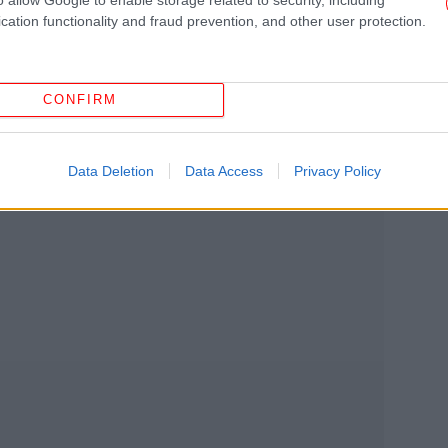
ηλ
cation functionality and fraud prevention, and other user protection.
ση ΝΔ επαναφέρει με την πρώτη ευκαιρία το
ομίας στο ραδιοτηλεοπτικό τοπίο, στο οποίο
CONFIRM
 κατάφερε να βάλει τάξη.
Δυτ
Data Deletion
Data Access
Privacy Policy
Γι
κό