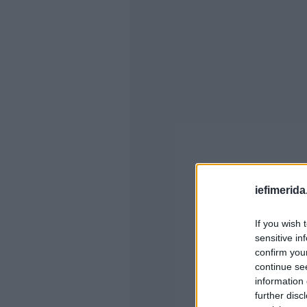
iefimerida
If you wish 
sensitive in
confirm you
continue se
information 
further disc