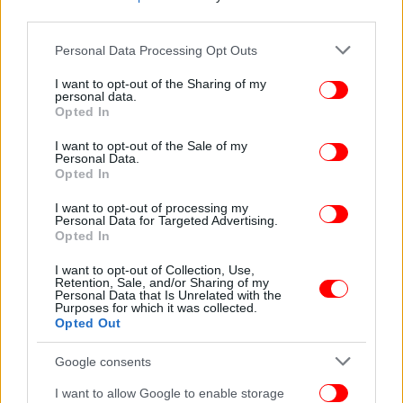
«Δεν θα μπορούσε να πάει καλύτερα. Πήραμε μια
third parties.
τράπεζα που όλοι θεωρούσαμε ότι έπρεπε να
Please note that this website/app uses one or more Google
κλείσει και την έχουμε κάνει σήμερα ένα βασικό
Personal Data Processing Opt Outs
services and may gather and store information including but
στοιχείο ανταγωνισμού στην ελληνική οικονομία.
not limited to your visit or usage behaviour. You may click to
I want to opt-out of the Sharing of my
Πηγαίνει, νομίζω, καλύτερα από κάθε προσδοκία
personal data.
grant or deny consent to Google and its third-party tags to
Opted In
που θα μπορούσε να πάει και προσφέρει στην
use your data for below specified purposes in below Google
οικονομία νέες υπηρεσίες, νέα προϊόντα
consent section.
I want to opt-out of the Sale of my
φθηνότερα, κερδίζει μερίδιο», είπε.
Personal Data.
Opted In
Στουρνάρας: Δεν επιτρέπεται εφησυχασμός, λόγω των
I want to opt-out of processing my
Personal Data for Targeted Advertising.
γεωπολιτικών εξελίξεων
Opted In
Κατά την πρωτολογία του ο κεντρικός τραπεζίτης
I want to opt-out of Collection, Use,
Retention, Sale, and/or Sharing of my
ανέφερε πως διανύουμε μια περίοδο που οι
Personal Data that Is Unrelated with the
Purposes for which it was collected.
κίνδυνοι για την παγκόσμια και ευρωπαϊκή
Opted Out
οικονομία έχουν ενταθεί, κάτι που ενδέχεται να
μετριάσει τη δυναμική ανάπτυξης της ελληνικής
Google consents
οικονομίας για το 2026, τονίζοντας ωστόσο πως οι
I want to allow Google to enable storage
προοπτικές της παραμένουν θετικές.