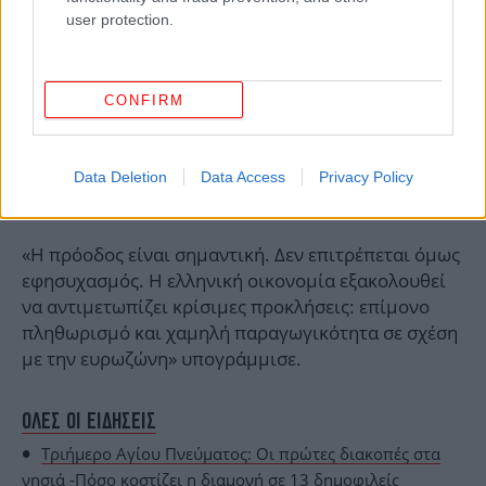
user protection.
CONFIRM
Data Deletion
Data Access
Privacy Policy
«Η πρόοδος είναι σημαντική. Δεν επιτρέπεται όμως
εφησυχασμός. Η ελληνική οικονομία εξακολουθεί
να αντιμετωπίζει κρίσιμες προκλήσεις: επίμονο
πληθωρισμό και χαμηλή παραγωγικότητα σε σχέση
με την ευρωζώνη» υπογράμμισε.
ΟΛΕΣ ΟΙ ΕΙΔΗΣΕΙΣ
Τριήμερο Αγίου Πνεύματος: Οι πρώτες διακοπές στα
νησιά -Πόσο κοστίζει η διαμονή σε 13 δημοφιλείς