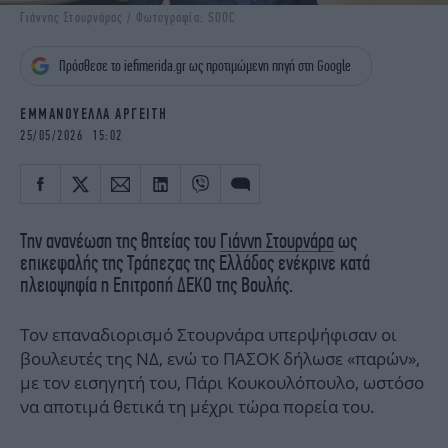
iBOOKS
ΖΩΔΙΑ
Γιάννης Στουρνάρας / Φωτογραφία: SOOC
OSCARS
THE OCEAN
Πρόσθεσε το iefimerida.gr ως προτιμώμενη πηγή στη Google
MEDIA
ELAMEFORA
ΕΜΜΑΝΟΥΕΛΛΑ ΑΡΓΕΙΤΗ
NEWSLETTER
25/05/2026 15:02
Την ανανέωση της θητείας του
Γιάννη Στουρνάρα
ως
επικεφαλής της Τράπεζας της Ελλάδος ενέκρινε κατά
πλειοψηφία η Επιτροπή ΔΕΚΟ της Βουλής.
Τον επαναδιορισμό Στουρνάρα υπερψήφισαν οι
βουλευτές της ΝΔ, ενώ το ΠΑΣΟΚ δήλωσε «παρών»,
με τον εισηγητή του, Πάρι Κουκουλόπουλο, ωστόσο
να αποτιμά θετικά τη μέχρι τώρα πορεία του.