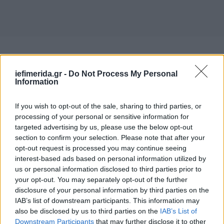
Όπως παρατήρησε, με την ανανέωση της θητείας
του γίνεται ο πρώτος διοικητής της Τράπεζας της
iefimerida.gr -
Do Not Process My Personal
Ελλάδος με τρεις διαδοχικές θητείες. Αντίστοιχο
Information
χρονικό διάστημα είχε υπηρετήσει μόνο ο Ξενοφών
Ζολώτας, αλλά όχι συνεχόμενα.
If you wish to opt-out of the sale, sharing to third parties, or
processing of your personal or sensitive information for
targeted advertising by us, please use the below opt-out
Στουρνάρας για CrediaBank: Πηγαίνει καλύτερα από
section to confirm your selection. Please note that after your
κάθε προσδοκία
opt-out request is processed you may continue seeing
interest-based ads based on personal information utilized by
Ερωτηθείς από τον βουλευτή του ΠΑΣΟΚ Πάρι
us or personal information disclosed to third parties prior to
Κουκολόπουλο για την CrediaBank, ο κεντρικός
your opt-out. You may separately opt-out of the further
τραπεζίτης αναφέρθηκε στην εξαιρετικά θετική
disclosure of your personal information by third parties on the
IAB’s list of downstream participants. This information may
πορεία του πέμπτου τραπεζικού πόλου.
also be disclosed by us to third parties on the
IAB’s List of
Downstream Participants
that may further disclose it to other