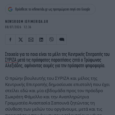
iBOOKS
ΖΩΔΙΑ
Πρόσθεσε το iefimerida.gr ως προτιμώμενη πηγή στη Google
OSCARS
THE OCEAN
MEDIA
ELAMEFORA
NEWSROOM IEFIMERIDA.GR
08/07/2026 12:36
NEWSLETTER
Στοιχεία για το ποια είναι τα μέλη της Κεντρικής Επιτροπής του
ΣΥΡΙΖΑ
μετά τις πρόσφατες παραιτήσεις ζητά ο Τρύφωνας
Αλεξιάδης, αφήνοντας αιχμές για την πρόσφατη ψηφοφορία.
Ο πρώην βουλευτής του ΣΥΡΙΖΑ και μέλος της
Κεντρικής Επιτροπής δημοσίευσε επιστολή που έχει
στείλει εδώ και μία εβδομάδα προς τον πρόεδρο
Σωκράτη Φάμελλο και την Αναπληρώτρια
Γραμματέα Αναστασία Σαπουνά ζητώντας τη
σύνθεση των μελών του οργάνουμε, μετά και τις