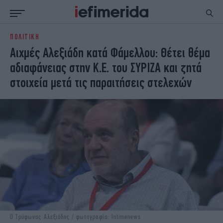
ΠΟΛΙΤΙΚΗ
ΕΙΔΗΣΕΙΣ
ΠΟΛΙΤΙΚΗ
Αιχμές Αλεξιάδη κατά Φάμελλου: Θέτει θέμα
NON PAPER
ΕΛΛΑΔΑ
αδιαφάνειας στην Κ.Ε. του ΣΥΡΙΖΑ και ζητά
ΟΙΚΟΝΟΜΙΑ
ΚΟΣΜΟΣ
στοιχεία μετά τις παραιτήσεις στελεχών
ΠΟΛΙΤΙΣΜΟΣ
ΠΑΝΕΛΛΗΝΙΕΣ
ΖΩΗ
ΣΠΟΡ
ΓΥΝΑΙΚΑ
ENGLISH EDITION
ΠΟΛΗ
STORIES
ΕΚΛΟΓΕΣ
TRAVEL
ΤΕΧΝΟΛΟΓΙΑ
ΥΓΕΙΑ
DESIGN
ΟΛΥΜΠΙΑΚΟΙ ΑΓΩΝΕΣ
EURO
GREEN
PODCAST
iAUTOKINITO
iOPINIONS
iGASTRONOMIE
Ο Τρύφωνας Αλεξιάδης / φωτογραφία: Intimenews