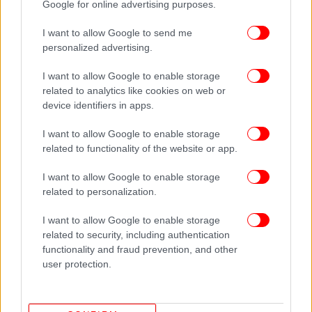
Google for online advertising purposes.
I want to allow Google to send me
personalized advertising.
I want to allow Google to enable storage
related to analytics like cookies on web or
device identifiers in apps.
ΟΛΕΣ ΟΙ ΕΙΔΗΣΕΙΣ
I want to allow Google to enable storage
Τραμπ: Η συμφωνία με το Ιράν τελείωσε, δεν υπάρχει
related to functionality of the website or app.
εκεχειρία, ο Eρντογάν θέλει F-35 -Δεν θέλω καμία σχέση
με την Ισπανία
I want to allow Google to enable storage
O Μητσοτάκης έθεσε στην Άγκυρα και στο ΝΑΤΟ θέμα
related to personalization.
casus belli: H συμμαχία πρέπει να βασίζεται στις
I want to allow Google to enable storage
θεμελιώδεις αρχές καλής γειτονίας
related to security, including authentication
Θρίλερ με τον ετοιμόρροπο ουρανοξύστη στη Νέα
functionality and fraud prevention, and other
Υόρκη: «Λύγισε» ο σκελετός, τα πρώτα σενάρια και οι
user protection.
αποκαλύψεις για παραβάσεις