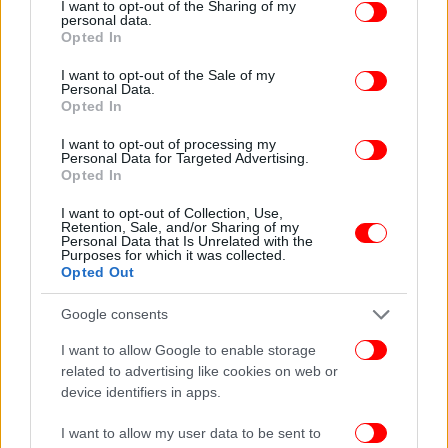
not limited to your visit or usage behaviour. You may click to
I want to opt-out of the Sharing of my
δημοσκοπικό σημείο που έχει περιέλθει ο ΣΥΡΙΖΑ,
personal data.
grant or deny consent to Google and its third-party tags to
Opted In
δεν έχουμε την πολυτέλεια για τρικυμίες σε ποτήρι,
use your data for below specified purposes in below Google
αλλά για ενότητα, δημοκρατία, διάλογο. Θα είναι
consent section.
I want to opt-out of the Sale of my
βαρύτατη πολιτική ευθύνη (όποιο και αν είναι το
Personal Data.
Opted In
αποτέλεσμα της Κεντρικής Επιτροπής) να υπάρχει η
υποψία, πως για το μέλλον του ΣΥΡΙΖΑ ψήφισαν,
I want to opt-out of processing my
"οργανωμένα", μέλη που είχαν παραιτηθεί ή άλλοι
Personal Data for Targeted Advertising.
Opted In
που είναι σε άλλο κόμμα.
I want to opt-out of Collection, Use,
Retention, Sale, and/or Sharing of my
Είναι αυτονόητο ότι η δημόσια αυτή καταγγελία,
Personal Data that Is Unrelated with the
Purposes for which it was collected.
γίνεται γιατί δεν έχω τα στοιχεία μελών της
Opted Out
Κεντρικής Επιτροπής, γεγονός που βαρύνει όσους
θεωρούν ατομική ιδιοκτησία τα κομματικά
Google consents
δεδομένα.
I want to allow Google to enable storage
related to advertising like cookies on web or
device identifiers in apps.
I want to allow my user data to be sent to