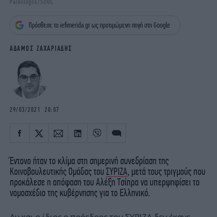
Paleologos/SOOC
iBOOKS
ΖΩΔΙΑ
OSCARS
THE OCEAN
Πρόσθεσε το iefimerida.gr ως προτιμώμενη πηγή στη Google
MEDIA
ELAMEFORA
ΑΔΑΜΟΣ ΖΑΧΑΡΙΑΔΗΣ
NEWSLETTER
29/03/2021 20:07
Έντονο ήταν το κλίμα στη σημερινή συνεδρίαση της
Κοινοβουλευτικής Ομάδας του
ΣΥΡΙΖΑ
, μετά τους τριγμούς που
προκάλεσε η απόφαση του Αλέξη Τσίπρα να υπερψηφίσει το
νομοσχέδιο της κυβέρνησης για το Ελληνικό.
Αν και ο ίδιος ο πρόεδρος του ΣΥΡΙΖΑ δεν έκανε