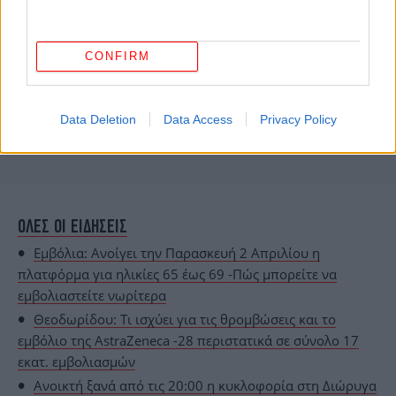
CONFIRM
Data Deletion
Data Access
Privacy Policy
ΟΛΕΣ ΟΙ ΕΙΔΗΣΕΙΣ
Εμβόλια: Ανοίγει την Παρασκευή 2 Απριλίου η
πλατφόρμα για ηλικίες 65 έως 69 -Πώς μπορείτε να
εμβολιαστείτε νωρίτερα
Θεοδωρίδου: Τι ισχύει για τις θρομβώσεις και το
εμβόλιο της AstraZeneca -28 περιστατικά σε σύνολο 17
εκατ. εμβολιασμών
Ανοικτή ξανά από τις 20:00 η κυκλοφορία στη Διώρυγα