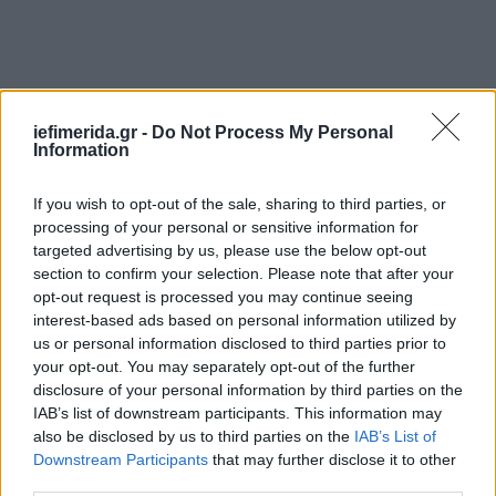
iefimerida.gr -
Do Not Process My Personal
Information
If you wish to opt-out of the sale, sharing to third parties, or
Αιχμές Κουρουμπλή-Σπίρτζη κατά Φίλη-Δρίτσα για το
processing of your personal or sensitive information for
Ελληνικό
targeted advertising by us, please use the below opt-out
section to confirm your selection. Please note that after your
opt-out request is processed you may continue seeing
Παράλληλα, ο κ. Κουρουμπλής αλλά και ο Χρήστος
interest-based ads based on personal information utilized by
Σπίρτζης έθεσαν το θέμα της διαφοροποίησης
Φίλη
us or personal information disclosed to third parties prior to
και Δρίτσα στην ψηφοφορία για το Ελληνικό.
your opt-out. You may separately opt-out of the further
disclosure of your personal information by third parties on the
Ο πρώην υπουργός Παιδείας πήρε τον λόγο και
IAB’s list of downstream participants. This information may
αντέτεινε ότι δεν υπήρχε κομματική απόφαση,
also be disclosed by us to third parties on the
IAB’s List of
Downstream Participants
that may further disclose it to other
αμφισβητώντας έτσι τη μέθοδο με την οποία
third parties.
κατέληξε ο ΣΥΡΙΖΑ στην απόφαση.