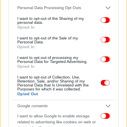
Please note that this website/app uses one or more Google
Personal Data Processing Opt Outs
services and may gather and store information including but
«Δεν συνεδρίασε κανένα όργανο. Ο ''πρωινός
not limited to your visit or usage behaviour. You may click to
I want to opt-out of the Sharing of my
καφές'' δεν είναι όργανο για να αποφασίσει. Από τη
personal data.
grant or deny consent to Google and its third-party tags to
στιγμή που δεν υπήρξε κομματική γραμμή έκανα
Opted In
use your data for below specified purposes in below Google
αυτό που πίστευα σωστό», τόνισε ο Νίκος Φίλης.
consent section.
I want to opt-out of the Sale of my
Personal Data.
Opted In
Σημειώνεται ότι η ΚΟ είναι ακόμα σε εξέλιξη και με
ιδιαίτερο ενδιαφέρον αναμένεται το κλείσιμο του
I want to opt-out of processing my
Αλέξη Τσίπρα.
Personal Data for Targeted Advertising.
Opted In
I want to opt-out of Collection, Use,
Retention, Sale, and/or Sharing of my
ΠΟΛΙΤΙΚΗ
29/03/2021 18:10
Personal Data that Is Unrelated with the
Τσίπρας στην ΚΟ του ΣΥΡΙΖΑ: Είναι ταχεία η κυβερνητική
Purposes for which it was collected.
Opted Out
φθορά, αλλά η ΝΔ «δεν θα πέσει σαν ώριμο φρούτο»
Google consents
ΠΟΛΙΤΙΚΗ
29/03/2021 11:41
I want to allow Google to enable storage
«Τριγμοί» στον ΣΥΡΙΖΑ για Ελληνικό και προανακριτική Παππά
related to advertising like cookies on web or
-Συνεδριάζει σήμερα η ΚΟ