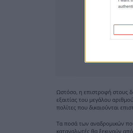
authenti
Ωστόσο, η επιστροφή στους δ
εξαιτίας του μεγάλου αριθμού
πολίτες που δικαιούνται επισ
Τα ποσά των αναδρομικών πο
καταναλωτές θα ξεκινούν από 