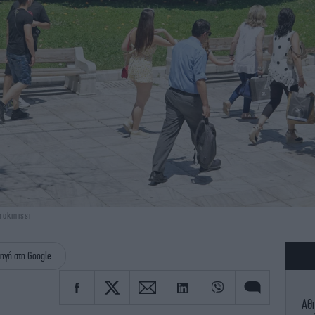
okinissi
ηγή στη Google
Αθ