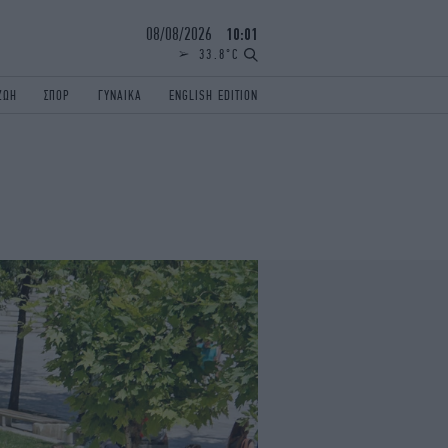
08/08/2026
10:01
33.8°C
ΖΩΗ
ΣΠΟΡ
ΓΥΝΑΙΚΑ
ENGLISH EDITION
ΕΛΛΑΔΑ
ΠΑΝΕΛΛΗΝΙΕΣ
ENGLISH EDITION
TRAVEL
ΟΛΥΜΠΙΑΚΟΙ ΑΓΩΝΕΣ
iAUTOKINITO
ΖΩΔΙΑ
ELAMEFORA