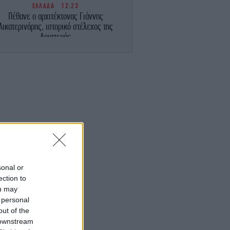
ΕΛΛΑΔΑ
12:23
Πέθανε ο αρχιτέκτονας Γιάννης
Αικατερινάρης, ιστορικό στέλεχος της
Αριστεράς
TRAVEL
12:15
Εκδρομή στο Στεφάνι στα 1.352 μ.: Ο
ηλότερος οικισμός της Θεσσαλίας, φύση
και παραδοσιακή αρχιτεκτονική
ΚΟΣΜΟΣ
12:08
ομακτικό βίντεο: Ιπποπόταμος ορμά και
καταδιώκει βάρκα με τουρίστες
ΣΠΟΡ
12:01
sonal or
αινόμενο στις... πωλήσεις ο Μοχάμεντ
ection to
Σαλάχ: Ήδη η Τραμπζονσπόρ έχει βγει
ou may
κερδισμένη!
 personal
out of the
ΠΟΛΙΤΙΚΗ
11:54
 downstream
 μπάνια των πολιτικών του Βορρά: Από