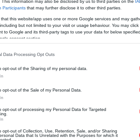
. This information may also be disclosed by us to third parties on the
IA
βι
Participants
that may further disclose it to other third parties.
 that this website/app uses one or more Google services and may gath
including but not limited to your visit or usage behaviour. You may click 
Po
 to Google and its third-party tags to use your data for below specifi
ogle consent section.
wer Pass -Πώς υπολογίζεται το ποσό της επιστροφής
l Data Processing Opt Outs
o opt-out of the Sharing of my personal data.
 κάνουν απόπειρες υποκλοπής στοιχείων,
In
o opt-out of the Sale of my Personal Data.
Σ
In
-Ο
 πλατφόρμα, μέσω του
vouchers.gov.gr
, με
to opt-out of processing my Personal Data for Targeted
ing.
ροφορήθηκαν για το ποσό που θα επιστραφεί
In
Φ
o opt-out of Collection, Use, Retention, Sale, and/or Sharing
ersonal Data that Is Unrelated with the Purposes for which it
στ
lected.