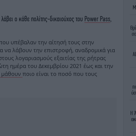
Μ
λάβει ο κάθε πολίτης-δικαιούχος του
Power Pass
,
Θρί
σε
 που υπέβαλαν την αίτησή τους στην
α να λάβουν την επιστροφή, αναδρομικά για
A
στους λογαριασμούς εξαιτίας της ρήτρας
τη ημέρα του Δεκεμβρίου 2021 έως και την
α μάθουν
ποιο είναι το ποσό που τους
π
ύσ
Η 
ακ