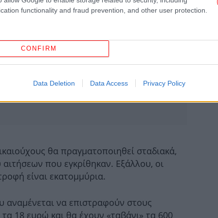
cation functionality and fraud prevention, and other user protection.
π
CONFIRM
Data Deletion
Data Access
Privacy Policy
απ
Η 
ικαιούχους θα πραγματοποιηθεί σταδιακά,
μ
 αιτήσεων που εγκρίθηκαν. Εξάλλου, οι
τροφή είναι εκατομμύρια.
Χα
υ αναμένεται να επιστραφούν στους
γι
π
τα 18 ευρώ και θα έχουν «ταβάνι» τα 600