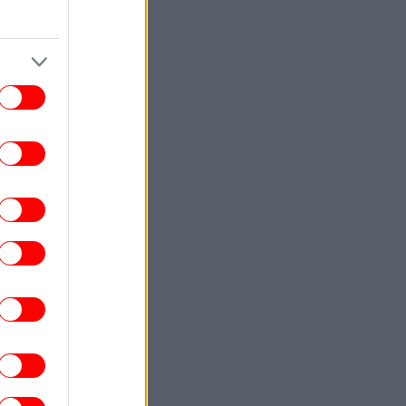
Με σουαρέ και «Ρομάντσο» [εικόνες]
ΕΛΛΑΔΑ
11:35
εδρίασε η Επιτροπή Εκτίμησης Κινδύνου
α τους ισχυρούς ανέμους και τις υψηλές
θερμοκρασίες
ΠΟΛΙΤΙΣΜΟΣ
11:20
ο Φεστιβάλ του Μεγάρου Μουσικής στη
ίμνη: Τζαζ, μπάντες, Ρεμπούτσικα -Η
ορχήστρα του Κουρεντζή
ΣΠΟΡ
11:18
ΟΦΗ: Παρουσίασε την εκτός έδρας
φάνισή του -Φτιάχνει... πορτοκαλί σερί
[εικόνες]
ΕΛΛΑΔΑ
11:13
χονται νέες μειώσεις τιμών στα σούπερ
άρκετ -Μέχρι και 7% για τουλάχιστον
1000 προϊόντα