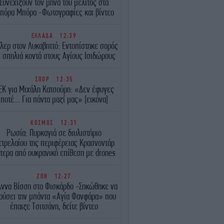
Συνεχίζουν τον μήνα του μέλιτος στα
πόρα Μπόρα -Φωτογραφίες και βίντεο
ΕΛΛΑΔΑ
12:39
λερ στον Λυκαβηττό: Εντοπίστηκε σορός
 σπηλιά κοντά στους Αγίους Ισιδώρους
ΣΠΟΡ
12:35
EK για Μιχάλη Κατσούρη: «Δεν έφυγες
ποτέ... Για πάντα μαζί μας» [εικόνα]
ΚΟΣΜΟΣ
12:31
Ρωσία: Πυρκαγιά σε διυλιστήριο
ετρελαίου της περιφέρειας Κρασνοντάρ
τερα από ουκρανική επίθεση με drones
ΖΩΗ
12:27
Άννα Βίσση στο Φισκάρδο -Σηκώθηκε να
ούσει την μπάντα «Αγία Φανφάρα» που
έπαιζε Τσιτσάνη, δείτε βίντεο