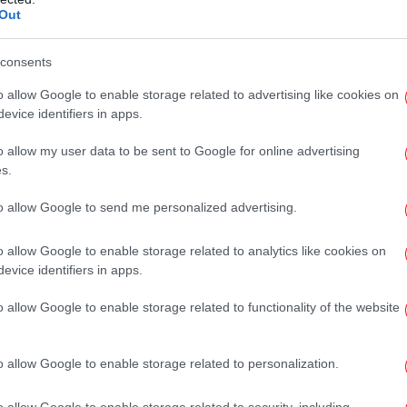
ήμερα οι πληρωμές των επιστροφών
-
Out
υς δικαιούχους
consents
Συν
ρωμών, καθώς σήμερα, Παρασκευή, οι
γι
o allow Google to enable storage related to advertising like cookies on
ουν να βλέπουν τα χρήματα στους
evice identifiers in apps.
o allow my user data to be sent to Google for online advertising
Τ
s.
 θα πραγματοποιηθούν σε μία δόση,
εφάπαξ
,
Λ
ν το σύνολο του ποσού που τους αναλογεί με
to allow Google to send me personalized advertising.
o allow Google to enable storage related to analytics like cookies on
evice identifiers in apps.
εμ
o allow Google to enable storage related to functionality of the website
Έρ
o allow Google to enable storage related to personalization.
μ
o allow Google to enable storage related to security, including