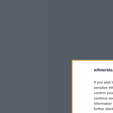
iefimerida
If you wish 
sensitive in
confirm you
continue se
information 
further disc