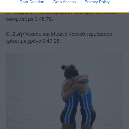
Data Deletion
Data Access
Privacy Policy
Κόζμιουτς άντεξαν στην πίεση του ελληνικού
πληρώματος για να περάσουν δεύτερες τη γραμμή
του φίνις με 6:48.78.
Οι Ζωή Φίτσιου και Μιλένα Κοντού τερμάτισαν
τρίτες με χρόνο 6:49.28.