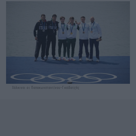
Χάλκινοι οι Παπακωνσταντίνου-Γκαϊδατζής