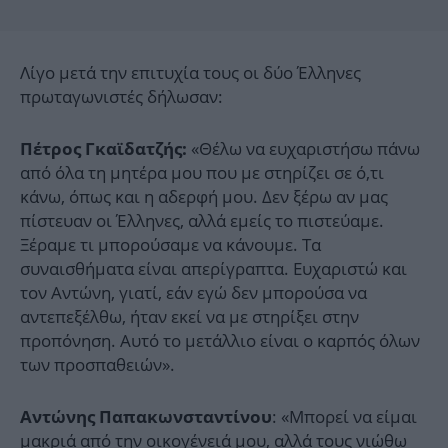
Λίγο μετά την επιτυχία τους οι δύο Έλληνες
πρωταγωνιστές δήλωσαν:
«Θέλω να ευχαριστήσω πάνω
Πέτρος Γκαϊδατζής:
από όλα τη μητέρα μου που με στηρίζει σε ό,τι
κάνω, όπως και η αδερφή μου. Δεν ξέρω αν μας
πίστευαν οι Έλληνες, αλλά εμείς το πιστεύαμε.
Ξέραμε τι μπορούσαμε να κάνουμε. Τα
συναισθήματα είναι απερίγραπτα. Ευχαριστώ και
τον Αντώνη, γιατί, εάν εγώ δεν μπορούσα να
αντεπεξέλθω, ήταν εκεί να με στηρίξει στην
προπόνηση. Αυτό το μετάλλιο είναι ο καρπός όλων
των προσπαθειών».
: «Μπορεί να είμαι
Αντώνης Παπακωνσταντίνου
μακριά από την οικογένειά μου, αλλά τους νιώθω