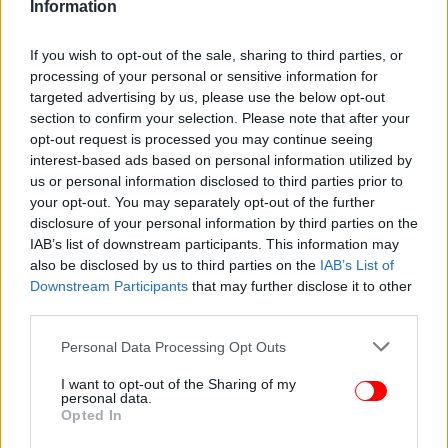
Information
«Χάλκινες» και οι Ζωή Φίτσιου και Μιλένα Κοντού
If you wish to opt-out of the sale, sharing to third parties, or
processing of your personal or sensitive information for
Λίγη ώρα μετά την κατάκτηση του χάλκινου
targeted advertising by us, please use the below opt-out
section to confirm your selection. Please note that after your
μεταλλίου στο διπλό σκιφ ελαφρών βαρών ανδρών
opt-out request is processed you may continue seeing
από τους Αντώνη Παπακωνσταντίνου και Πέτρο
interest-based ads based on personal information utilized by
Γκαϊδατζή, οι
Ζωή Φίτσιου και Μιλένα Κοντού
us or personal information disclosed to third parties prior to
αναδείχθηκαν «χάλκινες» στο ίδιο αγώνισμα, των
your opt-out. You may separately opt-out of the further
γυναικών
, στην κωπηλασία, στους Ολυμπιακούς
disclosure of your personal information by third parties on the
Αγώνες του Παρισιού.
IAB’s list of downstream participants. This information may
also be disclosed by us to third parties on the
IAB’s List of
Downstream Participants
that may further disclose it to other
Στην πρώτη συμμετοχή τους σε Ολυμπιακούς
third parties.
Αγώνες χάρισαν στην Ελλάδα το 4ο κατά σειρά
μετάλλιο στο Παρίσι και το 6o Ολυμπιακό μετάλλιο
Please note that this website/app uses one or more Google
Personal Data Processing Opt Outs
services and may gather and store information including but
στην ελληνική κωπηλασία.
not limited to your visit or usage behaviour. You may click to
I want to opt-out of the Sharing of my
personal data.
grant or deny consent to Google and its third-party tags to
Opted In
Αυτό είναι και το δεύτερο Ολυμπιακό μετάλλιο της
use your data for below specified purposes in below Google
ελληνικής κωπηλασίας στις γυναίκες, μετά το
consent section.