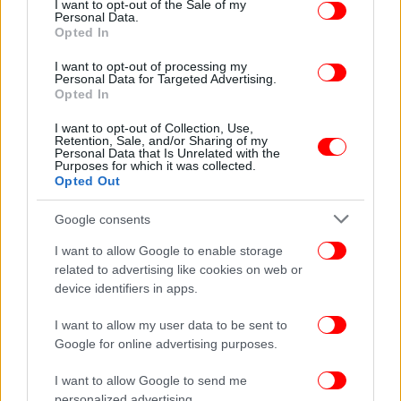
I want to opt-out of the Sale of my
χάλκινο που είχαν κατακτήσει στους Ολυμπιακούς
Personal Data.
Opted In
Αγώνες του Λονδίνου 2012 οι Αλεξάνδρα Τσιάβου
και Χριστίνα Γιαζιτζίδου, στο ίδιο αγώνισμα, το
I want to opt-out of processing my
Personal Data for Targeted Advertising.
διπλό σκιφ ελαφρών βαρών.
Opted In
I want to opt-out of Collection, Use,
Retention, Sale, and/or Sharing of my
ΟΛΥΜΠΙΑΚΟΙ ΑΓΩΝΕΣ
02/08/2024 13:08
Personal Data that Is Unrelated with the
Ολυμπιακοί Αγώνες 2024: Χάλκινο μετάλλιο στην κωπηλασία
Purposes for which it was collected.
Opted Out
οι Παπακωνσταντίνου/Γκαϊδατζής!
Google consents
ΟΛΥΜΠΙΑΚΟΙ ΑΓΩΝΕΣ
02/08/2024 13:31
I want to allow Google to enable storage
Ολυμπιακοί Αγώνες 2024: Δεύτερο μετάλλιο για την Ελλάδα
related to advertising like cookies on web or
στην κωπηλασία μέσα σε λίγα λεπτά! Χάλκινες οι Κοντού/
device identifiers in apps.
Φίτσιου
I want to allow my user data to be sent to
Google for online advertising purposes.
I want to allow Google to send me
personalized advertising.