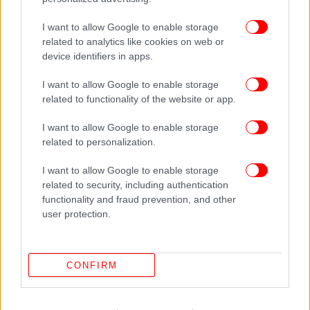
I want to allow Google to enable storage
related to analytics like cookies on web or
device identifiers in apps.
I want to allow Google to enable storage
related to functionality of the website or app.
I want to allow Google to enable storage
related to personalization.
I want to allow Google to enable storage
related to security, including authentication
Έδωσαν μια πραγματική μάχη
functionality and fraud prevention, and other
user protection.
Οι Ζωή Φίτσιου και Μιλένα Κοντού έδωσαν «μάχη»
αρχικά με το πλήρωμα της Νέας Ζηλανδίας για να
περάσουν από την 4η στην 3η θέση, κάτι που
CONFIRM
κατάφεραν. Και ήταν κοντά και στο ασημένιο
μετάλλιο, αλλά στα τελευταία μέτρα οι Ρουμάνες
Τζιανίνα Έλενα φαν Γκρόνινγκεν και Ιονέλα Λιβία