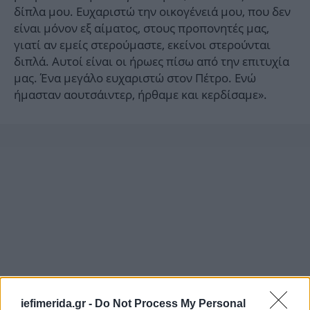
δίπλα μου. Ευχαριστώ την οικογένειά μου, που δεν
είναι μόνον εξ αίματος, στους προπονητές μας,
γιατί αν εμείς στερούμαστε, εκείνοι στερούνται
διπλά. Αυτοί είναι οι ήρωες πίσω από την επιτυχία
μας. Ένα μεγάλο ευχαριστώ στον Πέτρο. Ενώ
ήμασταν αουτσάιντερ, ήρθαμε και κερδίσαμε».
iefimerida.gr -
Do Not Process My Personal