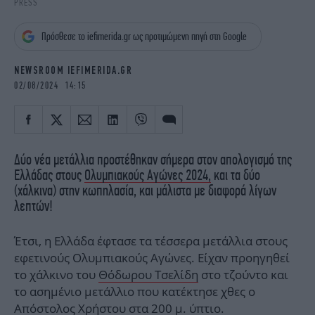
PRESS
iBOOKS
ΖΩΔΙΑ
OSCARS
THE OCEAN
Πρόσθεσε το iefimerida.gr ως προτιμώμενη πηγή στη Google
MEDIA
ELAMEFORA
NEWSROOM IEFIMERIDA.GR
NEWSLETTER
02/08/2024 14:15
Δύο νέα μετάλλια προστέθηκαν σήμερα στον απολογισμό της
Ελλάδας στους
Ολυμπιακούς Αγώνες 2024,
και τα δύο
(χάλκινα) στην κωπηλασία, και μάλιστα με διαφορά λίγων
λεπτών!
Έτσι, η Ελλάδα έφτασε τα τέσσερα μετάλλια στους
εφετινούς Ολυμπιακούς Αγώνες. Είχαν προηγηθεί
το χάλκινο του
Θόδωρου Τσελίδη
στο τζούντο και
το ασημένιο μετάλλιο που κατέκτησε χθες ο
Απόστολος Χρήστου
στα 200 μ. ύπτιο.