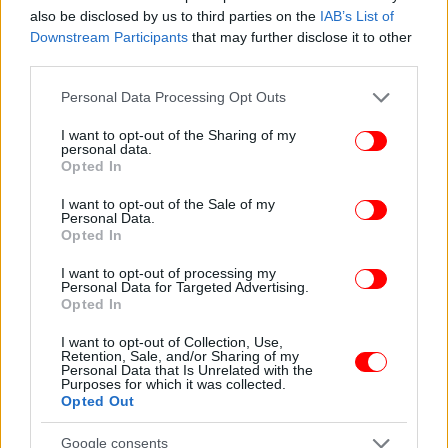
also be disclosed by us to third parties on the
IAB’s List of
Downstream Participants
that may further disclose it to other
third parties.
Please note that this website/app uses one or more Google
Personal Data Processing Opt Outs
services and may gather and store information including but
not limited to your visit or usage behaviour. You may click to
I want to opt-out of the Sharing of my
personal data.
grant or deny consent to Google and its third-party tags to
Opted In
use your data for below specified purposes in below Google
consent section.
I want to opt-out of the Sale of my
Personal Data.
Opted In
I want to opt-out of processing my
Personal Data for Targeted Advertising.
Opted In
I want to opt-out of Collection, Use,
Retention, Sale, and/or Sharing of my
Personal Data that Is Unrelated with the
Purposes for which it was collected.
Opted Out
Google consents