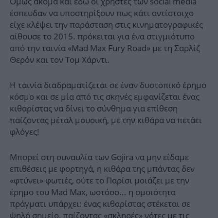
Ομως ακόμα και εδώ οι χρήστες των social media
έσπευδαν να υποστηρίξουν πως κάτι αντίστοιχο
είχε κλέψει την παράσταση στις κινηματογραφικές
αίθουσε το 2015. πρόκειται για ένα στιγμιότυπο
από την ταινία «Mad Max Fury Road» με τη Σαρλίζ
Θερόν και τον Τομ Χάρντι.
Η ταινία διαδραματίζεται σε έναν δυστοπικό έρημο
κόσμο και σε μία από τις σκηνές εμφανίζεται ένας
κιθαρίστας να δίνει το σύνθημα για επίθεση
παίζοντας μέταλ μουσική, με την κιθάρα να πετάει
φλόγες!
Μπορεί στη συναυλία των Gojira να μην είδαμε
επιθέσεις με φορτηγά, η κιθάρα της μπάντας δεν
«φτύνει» φωτιές, ούτε το Παρίσι μοιάζει με την
έρημο του Mad Max, ωστόσο... η ομοιότητα
πράγματι υπάρχει: ένας κιθαρίστας στέκεται σε
ψηλό σημείο, παίζοντας «σκληρές» νότες με τις