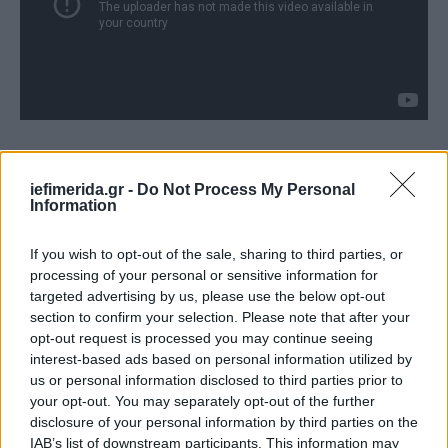
Σε αναρτήσεις στο X, κάποιοι έκαναν τη σύνδεση,
λέγοντας ότι το σόου της μπάντας στην τελετή
iefimerida.gr -
Do Not Process My Personal
Information
έναρξης είχε κάτι από Mad Max:
If you wish to opt-out of the sale, sharing to third parties, or
processing of your personal or sensitive information for
targeted advertising by us, please use the below opt-out
section to confirm your selection. Please note that after your
opt-out request is processed you may continue seeing
interest-based ads based on personal information utilized by
us or personal information disclosed to third parties prior to
your opt-out. You may separately opt-out of the further
disclosure of your personal information by third parties on the
IAB’s list of downstream participants. This information may