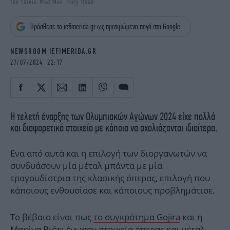
την ταινία Mad Max: Fury Road
iBOOKS
ΖΩΔΙΑ
OSCARS
THE OCEAN
Πρόσθεσε το iefimerida.gr ως προτιμώμενη πηγή στη Google
MEDIA
ELAMEFORA
NEWSROOM IEFIMERIDA.GR
NEWSLETTER
27/07/2024 22:17
Η τελετή έναρξης των
Ολυμπιακών Αγώνων 2024
είχε πολλά
και διαφορετικά στοιχεία με κάποια να σχολιάζονται ιδιαίτερα.
Ενα από αυτά και η επιλογή των διοργανωτών να
συνδυάσουν μία μέταλ μπάντα με μία
τραγουδίστρια της κλασικής όπερας, επιλογή που
κάποιους ενθουσίασε και κάποιους προβλημάτισε.
Το βέβαιο είναι πως
το συγκρότημα Gojira
και η
Μαρίνα Βιότι ένωσαν στοιχεία όπερας και μέταλ