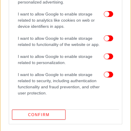
personalized advertising.
I want to allow Google to enable storage
related to analytics like cookies on web or
device identifiers in apps.
I want to allow Google to enable storage
Ο προημιτελικός θα γίνει αύριο Τετάρτη (1/8) και
related to functionality of the website or app.
πιθανότατα θα διεξαχθεί στο ίδιο γήπεδο -το
Philippe Chatrier δηλαδή.
I want to allow Google to enable storage
related to personalization.
I want to allow Google to enable storage
related to security, including authentication
functionality and fraud prevention, and other
user protection.
CONFIRM