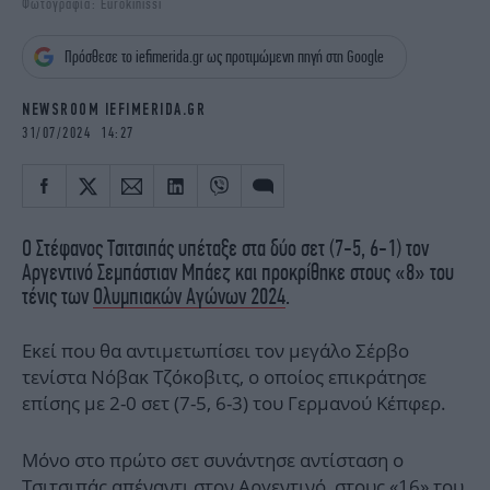
Φωτογραφία: Eurokinissi
iBOOKS
ΖΩΔΙΑ
OSCARS
THE OCEAN
Πρόσθεσε το iefimerida.gr ως προτιμώμενη πηγή στη Google
MEDIA
ELAMEFORA
NEWSROOM IEFIMERIDA.GR
NEWSLETTER
31/07/2024 14:27
Ο Στέφανος Τσιτσιπάς υπέταξε στα δύο σετ (7-5, 6-1) τον
Αργεντινό Σεμπάστιαν Μπάεζ και προκρίθηκε στους «8» του
τένις των
Ολυμπιακών Αγώνων 2024
.
Εκεί που θα αντιμετωπίσει τον μεγάλο Σέρβο
τενίστα Νόβακ Τζόκοβιτς, ο οποίος επικράτησε
επίσης με 2-0 σετ (7-5, 6-3) του Γερμανού Κέπφερ.
Μόνο στο πρώτο σετ συνάντησε αντίσταση ο
Τσιτσιπάς απέναντι στον Αργεντινό, στους «16» του