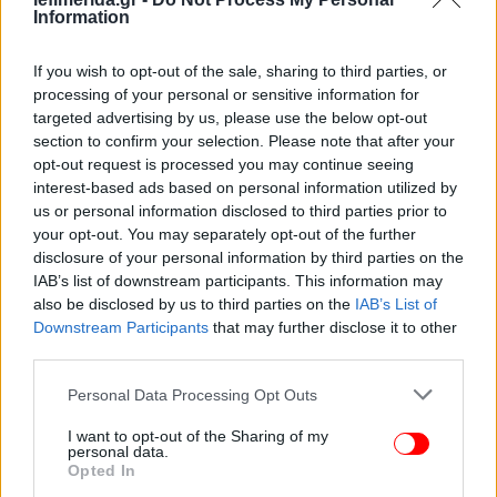
Information
11-2 οι νίκες υπέρ Τζόκοβιτς
If you wish to opt-out of the sale, sharing to third parties, or
Τζόκοβιτς και Τσιτσιπάς έχουν συναντηθεί άλλες 13
processing of your personal or sensitive information for
φορές και ο Σέρβος μετρά 11 νίκες, 10 από τις
targeted advertising by us, please use the below opt-out
οποίες είναι και συνεχόμενες.
section to confirm your selection. Please note that after your
opt-out request is processed you may continue seeing
interest-based ads based on personal information utilized by
Η τελευταία τους αναμέτρηση ήταν πέρυσι στον
us or personal information disclosed to third parties prior to
τελικό του Australian Open, όπου ο Νόλε είχε
your opt-out. You may separately opt-out of the further
επικρατήσει στα τρία σετ, αλλά το πιο αξέχαστο
disclosure of your personal information by third parties on the
ματς τους είχε γίνει πριν από περίπου τρία χρόνια
IAB’s list of downstream participants. This information may
στο Philippe Chatrier. Τότε που μονομάχησαν για
also be disclosed by us to third parties on the
IAB’s List of
Downstream Participants
that may further disclose it to other
τον τίτλο στον τελικό του Roland Garros και ο Στεφ
third parties.
προηγήθηκε με 0-2, όμως ο Τζόκοβιτς γύρισε τον
αγώνα και κατέκτησε τον τίτλο.
Please note that this website/app uses one or more Google
Personal Data Processing Opt Outs
services and may gather and store information including but
not limited to your visit or usage behaviour. You may click to
I want to opt-out of the Sharing of my
personal data.
grant or deny consent to Google and its third-party tags to
Opted In
use your data for below specified purposes in below Google