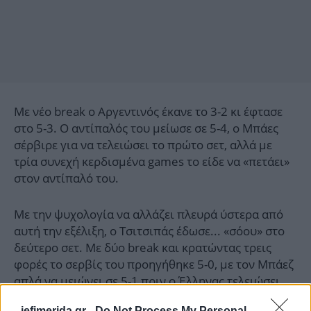
Με νέο break ο Αργεντινός έκανε το 3-2 κι έφτασε
στο 5-3. Ο αντίπαλός του μείωσε σε 5-4, ο Μπάες
σέρβιρε για να τελειώσει το πρώτο σετ, αλλά με
τρία συνεχή κερδισμένα games το είδε να «πετάει»
στον αντίπαλό του.
Με την ψυχολογία να αλλάζει πλευρά ύστερα από
αυτή την εξέλιξη, ο Τσιτσιπάς έδωσε... «σόου» στο
δεύτερο σετ. Με δύο break και κρατώντας τρεις
φορές το σερβίς του προηγήθηκε 5-0, με τον Μπάεζ
απλά να μειώνει σε 5-1 πριν ο Έλληνας τελειώσει
την πρόκριση στο σερβίς του.
iefimerida.gr -
Do Not Process My Personal