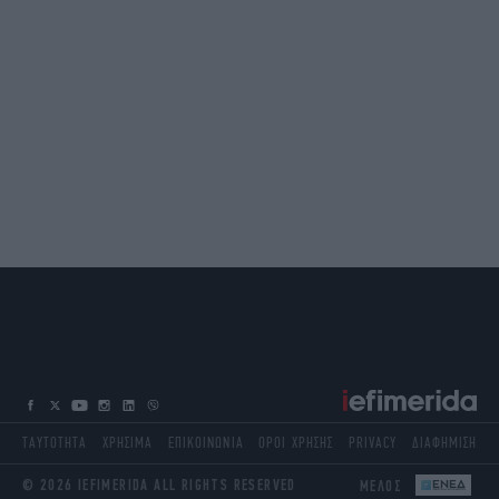
ΤΑΥΤΟΤΗΤΑ
ΧΡΗΣΙΜΑ
ΕΠΙΚΟΙΝΩΝΙΑ
ΟΡΟΙ ΧΡΗΣΗΣ
PRIVACY
ΔΙΑΦΗΜΙΣΗ
© 2026 IEFIMERIDA ALL RIGHTS RESERVED
ΜΕΛΟΣ