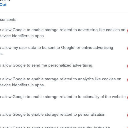
Out
Οι
πο
θα
consents
o allow Google to enable storage related to advertising like cookies on
evice identifiers in apps.
Ο «
o allow my user data to be sent to Google for online advertising
s.
το Google News
και μάθετε πρώτοι όλες τις ειδήσεις
to allow Google to send me personalized advertising.
ς
από την Ελλάδα και τον Κόσμο, στο
o allow Google to enable storage related to analytics like cookies on
evice identifiers in apps.
o allow Google to enable storage related to functionality of the website
Κ
ΑΓΩΝΕΣ 2024
ΣΚΟΠΟΒΟΛΉ
o allow Google to enable storage related to personalization.
o allow Google to enable storage related to security, including