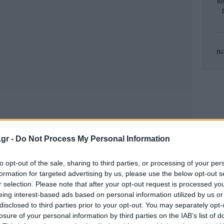
Ισ
Πέ
Βα
τ
.gr -
Do Not Process My Personal Information
Φ
to opt-out of the sale, sharing to third parties, or processing of your per
κές στην εστίαση: Τι αλλάζει, πώς η Εφορία
formation for targeted advertising by us, please use the below opt-out s
r selection. Please note that after your opt-out request is processed y
eing interest-based ads based on personal information utilized by us or
το φετινό καλοκαίρι και «κρυφοί» προορισμοί
disclosed to third parties prior to your opt-out. You may separately opt-
υν βουνό
ελλ
losure of your personal information by third parties on the IAB’s list of