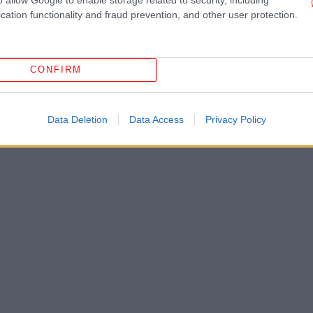
cation functionality and fraud prevention, and other user protection.
Χα
CONFIRM
Β
Data Deletion
Data Access
Privacy Policy
Pr
Έφ
σ
Ισ