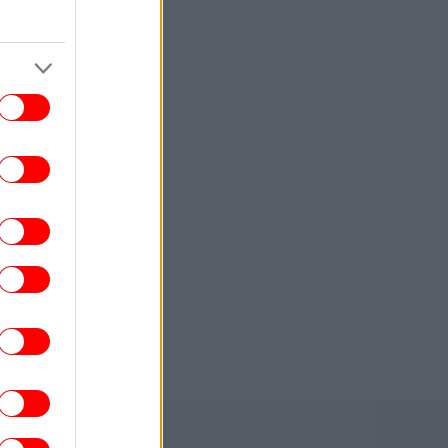
ΖΩΗ
13:45
 5 viral συμβουλές για παγωμένο καφέ
υ κάνουν τη διαφορά - Πέντε κόλπα που
 απογειώσουν τον παγωμένο καφέ σας
ΖΩΗ
13:42
αέρας» στα σακουλάκια με τα πατατάκια
δεν είναι αέρας -Τι περιέχουν στην
πραγματικότητα
ΕΛΛΑΔΑ
13:40
Καταγγελία για επίθεση στον «Ερυθρό
Σταυρό»: Ασθενής ξυκοκόπησε
νοσηλεύτρια
ΚΟΣΜΟΣ
13:34
ίνα: Ο τυφώνας Dolphin αναμένεται να
πλήξει την ανατολική ακτή με
καταρρακτώδεις βροχοπτώσεις και
ισχυρούς ανέμους