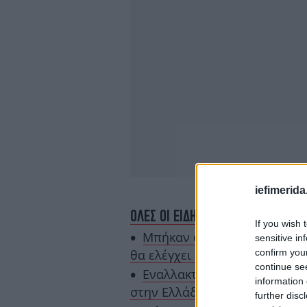
iefimerida
ΟΛΕΣ ΟΙ ΕΙΔΗΣΕΙΣ
If you wish 
Μπήκαν οι «έξυπνες» ταμεια
sensitive in
confirm you
θα ελέγχει κάθε τραπέζι
continue se
Εναλλακτικές διακοπές για 
information 
στην Ελλάδα -Για όσους θέλο
further disc