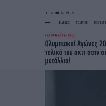
ΕΙΔΗΣΕΙΣ
ΠΟΛΙΤΙΚΗ
NON PAP
ΟΛΥΜΠΙΑΚΟΙ ΑΓΩΝΕΣ
ΕΙΔΗΣΕΙΣ
Π
Ολυμπιακοί Αγώνες 20
ΟΙΚΟΝΟΜΙΑ
Κ
τελικό του σκιτ στην σ
ΖΩΗ
Σ
ΠΟΛΗ
S
μετάλλιο!
ΤΕΧΝΟΛΟΓΙΑ
Υ
EURO
G
iOPINIONS
i
OSCARS
T
NEWSLETTER