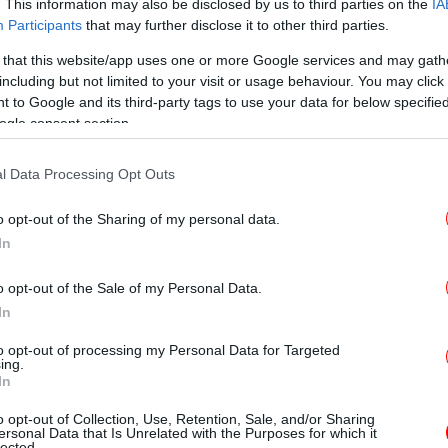
ρόκριση για τον Τεντόγλου στον τελικό του
. This information may also be disclosed by us to third parties on the
IA
Participants
that may further disclose it to other third parties.
 that this website/app uses one or more Google services and may gath
Η 
including but not limited to your visit or usage behaviour. You may click 
σ
 to Google and its third-party tags to use your data for below specifi
ogle consent section.
Αύ
l Data Processing Opt Outs
και
o opt-out of the Sharing of my personal data.
In
o opt-out of the Sale of my Personal Data.
In
Παγ
to opt-out of processing my Personal Data for Targeted
ing.
In
Στ
o opt-out of Collection, Use, Retention, Sale, and/or Sharing
ersonal Data that Is Unrelated with the Purposes for which it
lected.