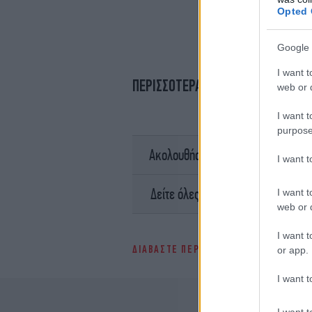
Opted 
Google 
I want t
ΠΕΡΙΣΣΟΤΕΡΑ ΒΙΝΤΕΟ
web or d
I want t
purpose
σ
Ακολουθήστε το
I want 
Ειδήσει
Δείτε όλες τις τελευταίες
I want t
web or d
I want t
ΔΙΑΒΑΣΤΕ ΠΕΡΙΣΣΟΤΕΡΑ
ΟΛΥΜΠΙΑΚΟΙ 
or app.
I want t
I want t