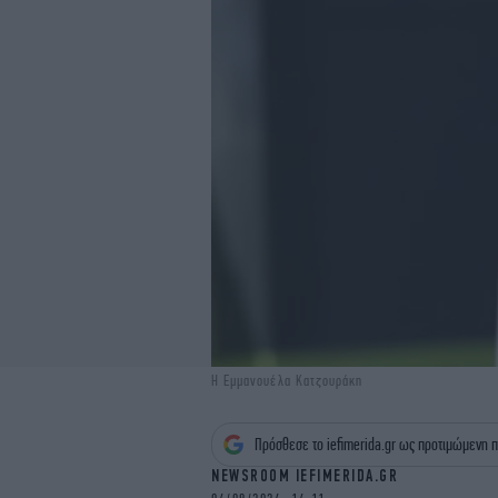
Η Εμμανουέλα Κατζουράκη
Πρόσθεσε το iefimerida.gr ως προτιμώμενη π
NEWSROOM IEFIMERIDA.GR