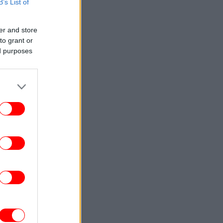
του ευρωπαϊκού ανταγωνισμού
B’s List of
ΖΩΗ
14:02
er and store
Βαλέρια Χοψονίδου βάφτισε τον γιο της
to grant or
τη Βουλιαγμένη -Το όνομα που πήρε ο
ed purposes
μικρός, δείτε φωτογραφίες
ΠΟΛΗ
13:55
γουστος στην Αθηναϊκή Ριβιέρα με ήλιο
 θάλασσα: 3 all day μαγαζιά για φαγητό,
ποτό και μουσική
ΕΛΛΑΔΑ
13:51
Ο Έλληνας massage therapist που
κατέκτησε το ασημένιο μετάλλιο στο
κόσμιο Πρωτάθλημα μιλά στο iefimerida
ΣΠΟΡ
13:49
αύρος Πήλιος: «Έχω να δώσω ακόμα πιο
πολλά στην ΑΕΚ» [βίντεο]