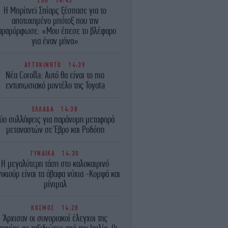
ΖΩΗ
14:43
Η Μπρίτνεϊ Σπίαρς ξέσπασε για το
αποτυχημένο μπότοξ που την
αραμόρφωσε: «Μου έπεσε το βλέφαρο
για έναν μήνα»
ΑΥΤΟΚΙΝΗΤΟ
14:39
Νέα Corolla: Αυτό θα είναι το πιο
εντυπωσιακό μοντέλο της Toyota
ΕΛΛΑΔΑ
14:38
ύο συλλήψεις για παράνομη μεταφορά
μεταναστών σε Έβρο και Ροδόπη
ΓΥΝΑΙΚΑ
14:30
Η μεγαλύτερη τάση στο καλοκαιρινό
ικιούρ είναι τα άβαφα νύχια -Κομψά και
μίνιμαλ
ΚΟΣΜΟΣ
14:28
Άρχισαν οι συνοριακοί έλεγχοι της