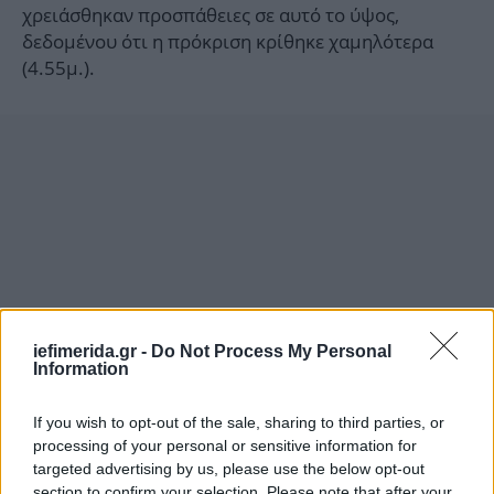
χρειάσθηκαν προσπάθειες σε αυτό το ύψος,
δεδομένου ότι η πρόκριση κρίθηκε χαμηλότερα
(4.55μ.).
iefimerida.gr -
Do Not Process My Personal
Information
If you wish to opt-out of the sale, sharing to third parties, or
processing of your personal or sensitive information for
Στον πρώτο όμιλο αγωνίσθηκε και η 28χρονη Ελένη
targeted advertising by us, please use the below opt-out
section to confirm your selection. Please note that after your