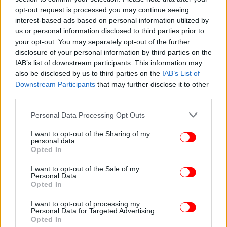
Πόλακ, η οποία, αφού πέρασε με την πρώτη
opt-out request is processed you may continue seeing
προσπάθεια τα 4.20μ., είχε τρία αποτυχημένα
interest-based ads based on personal information utilized by
άλματα στα 4.40μ.
us or personal information disclosed to third parties prior to
your opt-out. You may separately opt-out of the further
Με την 24η θέση στην τελική κατάταξη ολοκλήρωσε
disclosure of your personal information by third parties on the
την προσπάθειά της στα 200 μέτρα η Πολυνίκη
IAB’s list of downstream participants. This information may
also be disclosed by us to third parties on the
IAB’s List of
Εμμανουηλίδου. Η Ελληνίδα πρωταθλήτρια
Downstream Participants
that may further disclose it to other
κατετάγη 8η στην 2η ημιτελική σειρά με χρόνο 23
third parties.
δευτερόλεπτα και 18 εκατοστά και αποχαιρετά τους
33ους Ολυμπιακούς Αγώνες με εξαιρετική
Please note that this website/app uses one or more Google
Personal Data Processing Opt Outs
παρουσία.
services and may gather and store information including but
not limited to your visit or usage behaviour. You may click to
I want to opt-out of the Sharing of my
personal data.
grant or deny consent to Google and its third-party tags to
Opted In
Ο Εμμανουήλ Καραλής κατέκτησε το χάλκινο
use your data for below specified purposes in below Google
μετάλλιο στο άλμα επί κοντώ των Ολυμπιακών
consent section.
I want to opt-out of the Sale of my
Αγώνων στο Παρίσι! Ο Έλληνας πρωταθλητής με
Personal Data.
Opted In
επίδοση 5,90μ. πήρε την 3η θέση και χάρισε στην
Ελλάδα το 6ο της μετάλλιο (ένα ασημένιο και πέντε
I want to opt-out of processing my
Personal Data for Targeted Advertising.
χάλκινα) στο Παρίσι.
Opted In