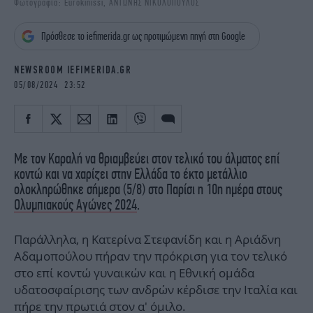
Φωτογραφία: Eurokinissi, ΑΝΤΩΝΗΣ ΝΙΚΟΛΟΠΟΥΛΟΣ
iBOOKS
ΖΩΔΙΑ
OSCARS
THE OCEAN
Πρόσθεσε το iefimerida.gr ως προτιμώμενη πηγή στη Google
MEDIA
ELAMEFORA
NEWSROOM IEFIMERIDA.GR
NEWSLETTER
05/08/2024 23:52
Με τον Καραλή να θριαμβεύει στον τελικό του άλματος επί
κοντώ και να χαρίζει στην Ελλάδα το έκτο μετάλλιο
ολοκληρώθηκε σήμερα (5/8) στο Παρίσι η 10η ημέρα στους
Ολυμπιακούς Αγώνες 2024
.
Παράλληλα, η Κατερίνα Στεφανίδη και η Αριάδνη
Αδαμοπούλου πήραν την πρόκριση για τον τελικό
στο επί κοντώ γυναικών και η Εθνική ομάδα
υδατοσφαίρισης των ανδρών κέρδισε την Ιταλία και
πήρε την πρωτιά στον α' όμιλο.