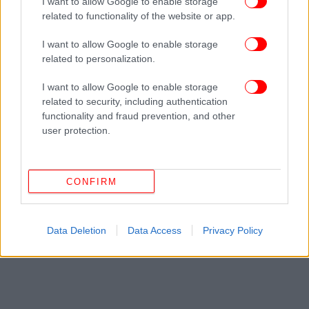
I want to allow Google to enable storage
related to functionality of the website or app.
Με την όγδοη θέση στην πέμπτη ιστιοδρομία
άρχισε ο Κάμερον Αλέξανδρος Μαραμενίδης τις
I want to allow Google to enable storage
related to personalization.
σημερινές προσπάθειές του στο kite ανδρών της
ιστιοπλοΐας. Μετά το αποτέλεσμα αυτό, ο 22χρονος
I want to allow Google to enable storage
σέρφερ ανέβηκε στην 11η θέση της γενικής
related to security, including authentication
κατάταξης με 33 βαθμούς ποινής, καθώς «πέταξε»
functionality and fraud prevention, and other
την τέταρτη κούρσα ως τη χειρότερή του.
user protection.
CONFIRM
Data Deletion
Data Access
Privacy Policy