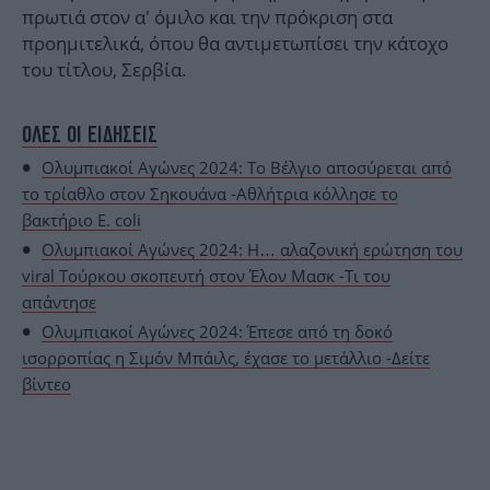
πρωτιά στον α' όμιλο και την πρόκριση στα
προημιτελικά, όπου θα αντιμετωπίσει την κάτοχο
του τίτλου, Σερβία.
ΟΛΕΣ ΟΙ ΕΙΔΗΣΕΙΣ
Ολυμπιακοί Αγώνες 2024: Το Βέλγιο αποσύρεται από
το τρίαθλο στον Σηκουάνα -Αθλήτρια κόλλησε το
βακτήριο E. coli
Ολυμπιακοί Αγώνες 2024: Η… αλαζονική ερώτηση του
viral Τούρκου σκοπευτή στον Έλον Μασκ -Τι του
απάντησε
Ολυμπιακοί Αγώνες 2024: Έπεσε από τη δοκό
ισορροπίας η Σιμόν Μπάιλς, έχασε το μετάλλιο -Δείτε
βίντεο