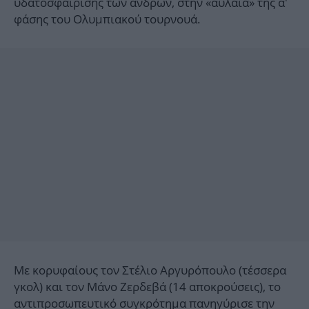
υδατοσφαίρισης των ανδρών, στην «αυλαία» της α'
φάσης του Ολυμπιακού τουρνουά.
Με κορυφαίους τον Στέλιο Αργυρόπουλο (τέσσερα
γκολ) και τον Μάνο Ζερδεβά (14 αποκρούσεις), το
αντιπροσωπευτικό συγκρότημα πανηγύρισε την