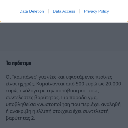
Data Deletion
Data Access
Privacy Policy
Τα πρόστιμα
Οι “καμπάνες” για νέες και υφιστάμενες πισίνες
είναι ηχηρές. Κυμαίνονται από 500 ευρώ ως 20.000
ευρώ, ανάλογα με την παράβαση και τους
συντελεστές βαρύτητας. Για παράδειγμα,
υποβληθείσα γνωστοποίηση που περιέχει αναληθή
ή ανακριβή ή ελλιπή στοιχεία έχει συντελεστή
βαρύτητας 2.