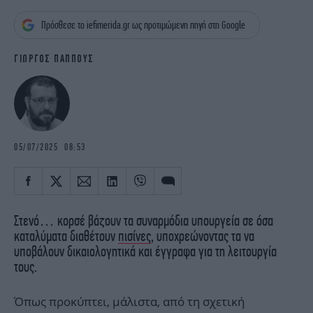
iBOOKS
ΖΩΔΙΑ
Πρόσθεσε το iefimerida.gr ως προτιμώμενη πηγή στη Google
OSCARS
THE OCEAN
MEDIA
ELAMEFORA
ΓΙΩΡΓΟΣ ΠΑΠΠΟΥΣ
NEWSLETTER
05/07/2025 08:53
Στενό… κορσέ βάζουν τα συναρμόδια υπουργεία σε όσα
καταλύματα διαθέτουν
πισίνες
, υποχρεώνοντας τα να
υποβάλουν δικαιολογητικά και έγγραφα για τη λειτουργία
τους.
Όπως προκύπτει, μάλιστα, από τη σχετική