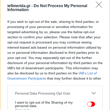
ικανότητα, αριθμός), αντλίες ανακυκλοφορίας
iefimerida.gr -
Do Not Process My Personal
(τύπος, ιπποδύναμη, παροχή), εκκένωσης
Information
(αποχετευτική ικανότητα), αύλακες υπερχείλισης,
σήμανση βάθους,
If you wish to opt-out of the sale, sharing to third parties, or
περιγραφή του τρόπου διάθεσης υγρών
processing of your personal or sensitive information for
αποβλήτων,
targeted advertising by us, please use the below opt-out
απολύμανση (τρόπος απολύμανσης, έλεγχος
section to confirm your selection. Please note that after your
αλγοειδών, τρόπος ρύθμισης ΡΗ, έλεγχος
opt-out request is processed you may continue seeing
interest-based ads based on personal information utilized by
υπολειμματικού χλωρίου),
us or personal information disclosed to third parties prior to
έλεγχος μικροβιολογικής ποιότητας νερού και
your opt-out. You may separately opt-out of the further
εργαστηριακές εξετάσεις,
disclosure of your personal information by third parties on the
μέτρα ασφαλείας λουομένων, σωσίβια,
IAB’s list of downstream participants. This information may
κατάλογος τηλεφώνων έκτακτης ανάγκης, σήμανση,
also be disclosed by us to third parties on the
IAB’s List of
κλίση πυθμένα
Downstream Participants
that may further disclose it to other
third parties.
βεβαίωση αρμόδιου διπλωματούχου μηχανικού
Please note that this website/app uses one or more Google
Personal Data Processing Opt Outs
περί τήρησης προδιαγραφών
services and may gather and store information including but
υπεύθυνη δήλωση της επιχείρησης
not limited to your visit or usage behaviour. You may click to
I want to opt-out of the Sharing of my
personal data.
grant or deny consent to Google and its third-party tags to
(καταλύματος) περί πλήρωσης κανόνων ασφαλείας