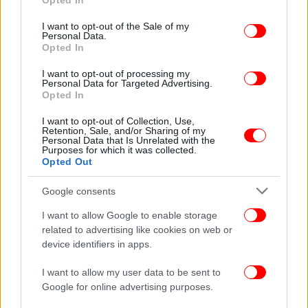
Opted In
use your data for below specified purposes in below Google
βεβαίωση από Σχολή Ναυαγοσωστικής
consent section.
I want to opt-out of the Sale of my
Εκπαίδευσης περί επιτυχούς συμμετοχής του
Personal Data.
ορισθέντος ναυαγοσώστη στις εξετάσεις
Opted In
ναυαγοσώστη πισίνας ή άδεια ναυαγοσώστη από
I want to opt-out of processing my
λιμενική αρχή
Personal Data for Targeted Advertising.
πιστοποιητικό συμμόρφωσης από
Opted In
διαπιστευμένο φορέα πιστοποίησης περί
I want to opt-out of Collection, Use,
συμμόρφωσης των νερο-υδατο/τσουλήθρων και
Retention, Sale, and/or Sharing of my
Personal Data that Is Unrelated with the
παιχνιδιών νερού
Purposes for which it was collected.
αποδεικτικό παραβόλου 300 ευρώ
Opted Out
Google consents
Η… έκπληξη βρίσκεται στο τέλος της Απόφασης,
όπου ορίζεται ότι και οι υφιστάμενες πισίνες
I want to allow Google to enable storage
διέπονται πλέον από τις νέες διατάξεις και η
related to advertising like cookies on web or
device identifiers in apps.
επιχείρηση θα πρέπει εντός 90 ημερών από την
έναρξη ισχύος της Απόφασης, να συμπληρώσει τον
I want to allow my user data to be sent to
φάκελο δικαιολογητικών, χωρίς να απαιτείται η
Google for online advertising purposes.
έκδοση νέου παραβόλου.