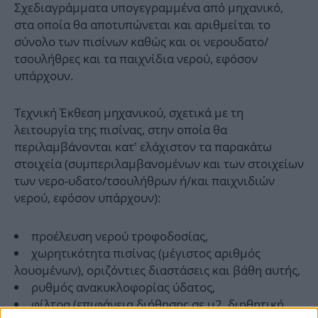
Σχεδιαγράμματα υπογεγραμμένα από μηχανικό,
στα οποία θα αποτυπώνεται και αριθμείται το
σύνολο των πισίνων καθώς και οι νερουδατο/
τσουλήθρες και τα παιχνίδια νερού, εφόσον
υπάρχουν.
Τεχνική Έκθεση μηχανικού, σχετικά με τη
λειτουργία της πισίνας, στην οποία θα
περιλαμβάνονται κατ’ ελάχιστον τα παρακάτω
στοιχεία (συμπεριλαμβανομένων και των στοιχείων
των νερο-υδατο/τσουλήθρων ή/και παιχνιδιών
νερού, εφόσον υπάρχουν):
προέλευση νερού τροφοδοσίας,
χωρητικότητα πισίνας (μέγιστος αριθμός
λουομένων), οριζόντιες διαστάσεις και βάθη αυτής,
ρυθμός ανακυκλοφορίας ύδατος,
φίλτρα (επιφάνεια διήθησης σε μ2, διηθητική