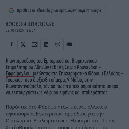
iBOOKS
ΖΩΔΙΑ
Πρόσθεσε το iefimerida.gr ως προτιμώμενη πηγή στη Google
OSCARS
THE OCEAN
MEDIA
ELAMEFORA
NEWSROOM IEFIMERIDA.GR
09/05/2025 23:07
NEWSLETTER
Η αντιπρόεδρος του Εμπορικού και Βιομηχανικού
Επιμελητηρίου Αθηνών (ΕΒΕΑ),
Σοφία Κουνενάκη -
Εφραίμογλου,
μιλώντας στο Επιχειρηματικό Φόρουμ Ελλάδας -
Τουρκίας, που διεξήχθη σήμερα, 9 Μαΐου, στην
Κωνσταντινούπολη, τόνισε πως η επιχειρηματικότητα μπορεί
να λειτουργήσει ως γέφυρα ειρήνης και σταθερότητας.
Παρόντες στο Φόρουμ ήταν, μεταξύ άλλων, ο
υφυπουργός Εξωτερικών, αρμόδιος για την
Οικονομική Διπλωματία και Εξωστρέφεια, Τάσος
Χατζηβασιλείου και ο Τούρκος ομόλογός του