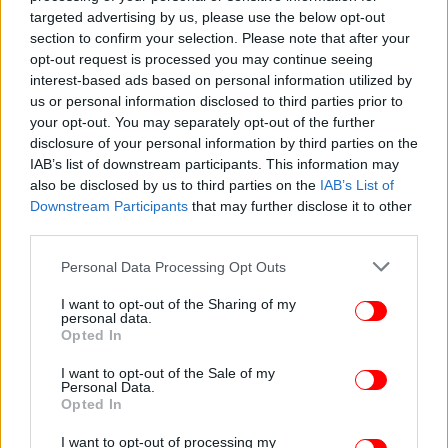
targeted advertising by us, please use the below opt-out
ενίσχυση των διμερών οικονομικών σχέσεων μέσω
section to confirm your selection. Please note that after your
δομημένης συνεργασίας, συμπεριλαμβανομένης
opt-out request is processed you may continue seeing
της ανταλλαγής πληροφοριών, της κοινής
interest-based ads based on personal information utilized by
συμμετοχής σε επιχειρηματικά φόρουμ και της
us or personal information disclosed to third parties prior to
διευκόλυνσης των συνεργασιών μεταξύ ελληνικών
your opt-out. You may separately opt-out of the further
και τουρκικών επιχειρήσεων».
disclosure of your personal information by third parties on the
IAB’s list of downstream participants. This information may
also be disclosed by us to third parties on the
IAB’s List of
Η κ. Κουνενάκη - Εφραίμογλου υποστήριξε ότι η
Downstream Participants
that may further disclose it to other
επιχειρηματική συνεργασία δεν γνωρίζει σύνορα,
third parties.
δεν εξαρτάται από τις πολιτικές διακυμάνσεις,
Please note that this website/app uses one or more Google
βασίζεται στη συνέπεια, την αξιοπιστία και τους
Personal Data Processing Opt Outs
services and may gather and store information including but
κοινούς στόχους.
not limited to your visit or usage behaviour. You may click to
I want to opt-out of the Sharing of my
personal data.
grant or deny consent to Google and its third-party tags to
Opted In
«Στο ΕΒΕΑ, πιστεύουμε ακράδαντα ότι η
use your data for below specified purposes in below Google
επιχειρηματικότητα μπορεί να λειτουργήσει ως
consent section.
I want to opt-out of the Sale of my
Personal Data.
γέφυρα ειρήνης και σταθερότητας. Είμαστε εδώ για
Opted In
να χτίσουμε πάνω σε όσα έχουν ήδη επιτευχθεί και
να δημιουργήσουμε ακόμη μεγαλύτερη
I want to opt-out of processing my