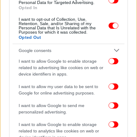
Personal Data for Targeted Advertising.
προστιθέμενη αξία για τις κοινωνίες μας.
Opted In
Οραματιζόμαστε ένα κοινό μέλλον - ένα μέλλον
όπου ελληνικές και τουρκικές εταιρείες
I want to opt-out of Collection, Use,
Retention, Sale, and/or Sharing of my
καινοτομούν μαζί, εξάγουν μαζί, επενδύουν από
Personal Data that Is Unrelated with the
Purposes for which it was collected.
κοινού σε τρίτες αγορές και δημιουργούν
Opted Out
συνέργειες σε τομείς όπως η ενέργεια, η βιώσιμη
ανάπτυξη, ο τουρισμός, η εκπαίδευση και η έρευνα»
Google consents
κατέληξε η αντιπρόεδρος του Εμπορικού και
I want to allow Google to enable storage
Βιομηχανικού Επιμελητηρίου Αθηνών.
related to advertising like cookies on web or
device identifiers in apps.
I want to allow my user data to be sent to
Google for online advertising purposes.
I want to allow Google to send me
personalized advertising.
I want to allow Google to enable storage
related to analytics like cookies on web or