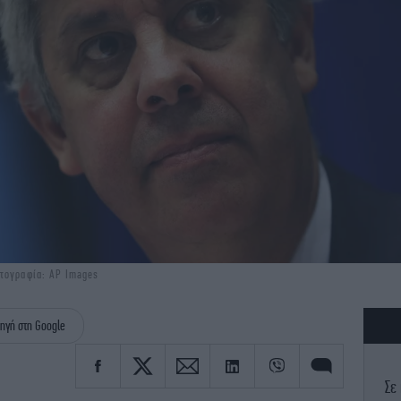
ωτογραφία: AP Images
ηγή στη Google
Σε