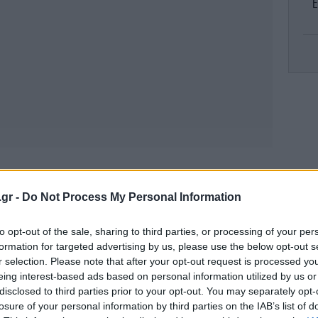
Έ
«
α
-Α
αίωσε ότι αποχωρεί από τη θέση του
.gr -
Do Not Process My Personal Information
χρι σήμερα εξασφάλισε, έστω και με
ορροπίες και την αποτροπή ευθείας
Με
to opt-out of the sale, sharing to third parties, or processing of your per
ων. Το ζήτημα της διαδοχής στο Eurogroup
formation for targeted advertising by us, please use the below opt-out s
ποία σε καμία περίπτωση δεν θα ήθελε να
-Ε
r selection. Please note that after your opt-out request is processed y
» της Κομισιόν, με τις επιχορηγήσεις των
eing interest-based ads based on personal information utilized by us or
disclosed to third parties prior to your opt-out. You may separately opt-
ν -μόλις- 9,5 δισ.
losure of your personal information by third parties on the IAB’s list of