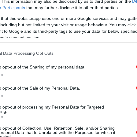
Πώς
. This information may also be disclosed by us to third parties on the
IA
rogroup -Τι «καίει» την Ελλάδα
Participants
that may further disclose it to other third parties.
 that this website/app uses one or more Google services and may gath
θα πρέπει να βρει ευήκοα ώτα στο Eurogroup
including but not limited to your visit or usage behaviour. You may click 
Άν
 to Google and its third-party tags to use your data for below specifi
 περίοδο μετά την πανδημία.
ogle consent section.
ο ρεπορτάζ του Γιώργου Παππού
για το
l Data Processing Opt Outs
Συ
α σενάρια για τη διαδοχή Σεντένο.
o opt-out of the Sharing of my personal data.
In
Ε
o opt-out of the Sale of my Personal Data.
In
to opt-out of processing my Personal Data for Targeted
ing.
In
o opt-out of Collection, Use, Retention, Sale, and/or Sharing
στ
ersonal Data that Is Unrelated with the Purposes for which it
lected.