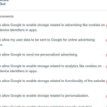
Out
consents
Η
ε
o allow Google to enable storage related to advertising like cookies on
evice identifiers in apps.
o allow my user data to be sent to Google for online advertising
s.
Πα
γ
to allow Google to send me personalized advertising.
o allow Google to enable storage related to analytics like cookies on
evice identifiers in apps.
o allow Google to enable storage related to functionality of the website
το Google News
και μάθετε πρώτοι όλες τις ειδήσεις
o allow Google to enable storage related to personalization.
Έν
ς
από την Ελλάδα και τον Κόσμο, στο
-
o allow Google to enable storage related to security, including