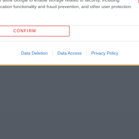
cation functionality and fraud prevention, and other user protection.
ΜΆΡΙΟ ΣΕΝΤΈΝΟ
ΚΟΡΩΝΟΪΌΣ
ΕΛΛΗΝΙΚΉ ΟΙΚΟΝΟΜΊΑ
Ξ
δ
CONFIRM
Data Deletion
Data Access
Privacy Policy
Ο 
Η Α
φόρ
σ