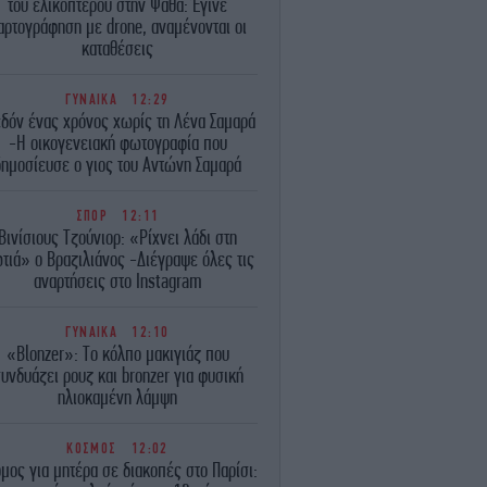
του ελικοπτέρου στην Ψάθα: Έγινε
αρτογράφηση με drone, αναμένονται οι
καταθέσεις
ΓΥΝΑΙΚΑ
12:29
εδόν ένας χρόνος χωρίς τη Λένα Σαμαρά
-Η οικογενειακή φωτογραφία που
δημοσίευσε ο γιος του Αντώνη Σαμαρά
ΣΠΟΡ
12:11
Βινίσιους Τζούνιορ: «Ρίχνει λάδι στη
τιά» ο Βραζιλιάνος -Διέγραψε όλες τις
αναρτήσεις στο Instagram
ΓΥΝΑΙΚΑ
12:10
«Blonzer»: Το κόλπο μακιγιάζ που
υνδυάζει ρουζ και bronzer για φυσική
ηλιοκαμένη λάμψη
ΚΟΣΜΟΣ
12:02
μος για μητέρα σε διακοπές στο Παρίσι: