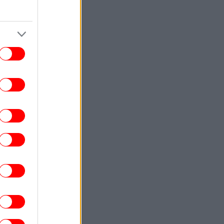
την απόκτησή του
ΟΙΚΟΝΟΜΙΑ
11:28
 Ελλάδα υπέβαλε στην Κομισιόν αίτημα
νεργοποίησης της ρήτρας διαφυγής για
την ενεργειακή ανθεκτικότητα -Νέες
επενδύσεις 1 δισ.
ΠΟΛΙΤΙΚΗ
11:17
πασταύρου: Η συμφωνία με τη Meridiam
ια την ηλεκτρική διασύνδεση Ελλάδας-
Κύπρου δημιουργεί νέα και ισχυρή
δυναμική
ΕΛΛΑΔΑ
11:12
Θεσσαλονίκη: Παράταση του ωραρίου
λειτουργίας του Λευκού Πύργου
DESIGN
11:09
α σπίτι στην Τήνο που μοιάζει ημιτελές
Κι όμως, είναι σχεδιασμένο μέχρι την