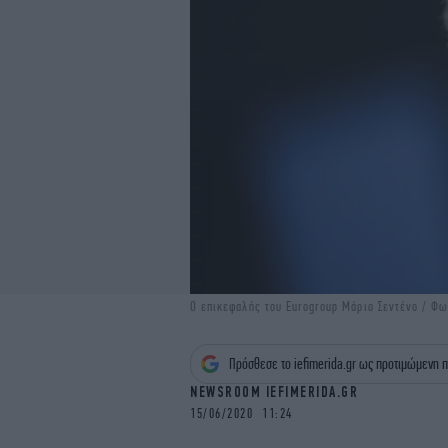
Ο επικεφαλής του Eurogroup Μάριο Σεντένο / Φ
Πρόσθεσε το iefimerida.gr ως προτιμώμενη π
NEWSROOM IEFIMERIDA.GR
15/06/2020 11:24