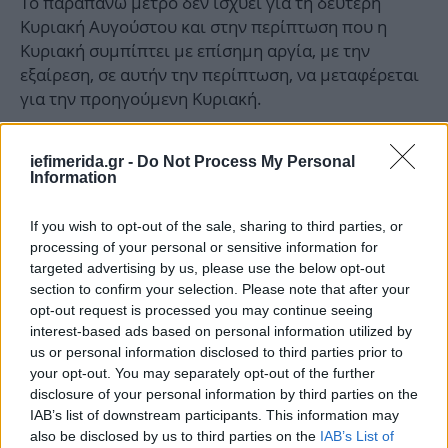
Το παραπάνω μέτρο δεν ισχύει για τη δεύτερη
Κυριακή Αυγούστου και στην περίπτωση που η
Κυριακή συμπίπτει με επίσημη αργία, με την
εξαίρεση, σε αυτήν την περίπτωση, να μεταφέρεται
για την προηγούμενη Κυριακή.
Υπενθυμίζεται ότι, κατά τη διάρκεια των
iefimerida.gr -
Do Not Process My Personal
εκπτώσεων, οι καταστηματάρχες υποχρεούνται να
Information
αναγράφουν με σαφήνεια την αρχική και τη νέα,
μειωμένη τιμή των προϊόντων, ώστε να
If you wish to opt-out of the sale, sharing to third parties, or
διευκολύνουν τους καταναλωτές.
processing of your personal or sensitive information for
targeted advertising by us, please use the below opt-out
section to confirm your selection. Please note that after your
ΟΛΕΣ ΟΙ ΕΙΔΗΣΕΙΣ
opt-out request is processed you may continue seeing
interest-based ads based on personal information utilized by
Ο ισραηλινός στρατός κατέλαβε το πλοίο Madleen που
us or personal information disclosed to third parties prior to
πήγαινε στη Γάζα -«Το σόου τελείωσε», ανακοίνωσε το
your opt-out. You may separately opt-out of the further
ΥΠΕΞ
disclosure of your personal information by third parties on the
Ξέσπασε ο Αταμάν στη συνέντευξη Τύπου: «Έχω
IAB’s list of downstream participants. This information may
ενημερώσει τον Τούρκο πρέσβη για τον ρατσισμό κατά
also be disclosed by us to third parties on the
IAB’s List of