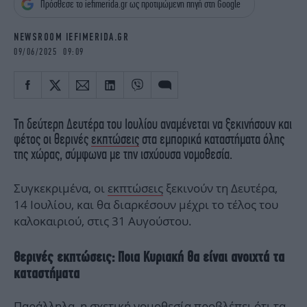
Πρόσθεσε το iefimerida.gr ως προτιμώμενη πηγή στη Google
iBOOKS
ΖΩΔΙΑ
OSCARS
THE OCEAN
NEWSROOM IEFIMERIDA.GR
MEDIA
ELAMEFORA
09/06/2025 09:09
NEWSLETTER
Τη δεύτερη Δευτέρα του Ιουλίου αναμένεται να ξεκινήσουν και
φέτος οι θερινές
εκπτώσεις
στα εμπορικά καταστήματα όλης
της χώρας, σύμφωνα με την ισχύουσα νομοθεσία.
Συγκεκριμένα, οι
εκπτώσεις
ξεκινούν τη Δευτέρα,
14 Ιουλίου, και θα διαρκέσουν μέχρι το τέλος του
καλοκαιριού, στις 31 Αυγούστου.
Θερινές εκπτώσεις: Ποια Κυριακή θα είναι ανοιχτά τα
καταστήματα
Παράλληλα, η σχετική νομοθεσία προβλέπει ότι τα