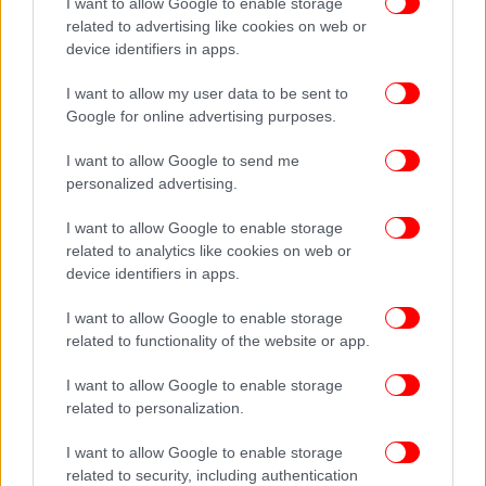
I want to allow Google to enable storage
related to advertising like cookies on web or
device identifiers in apps.
I want to allow my user data to be sent to
Google for online advertising purposes.
ΠΕΡΙΣΣΟΤΕΡΑ ΒΙΝΤΕΟ
I want to allow Google to send me
personalized advertising.
Ακολουθήστε το
στο Google News
και μάθετε
I want to allow Google to enable storage
πρώτοι όλες τις ειδήσεις
related to analytics like cookies on web or
device identifiers in apps.
Δείτε όλες τις τελευταίες
Ειδήσεις
από την Ελλάδα και τον Κόσμο,
I want to allow Google to enable storage
στο
related to functionality of the website or app.
I want to allow Google to enable storage
ΔΙΑΒΑΣΤΕ ΠΕΡΙΣΣΟΤΕΡΑ
ΕΚΠΤΏΣΕΙΣ
ΘΕΡΙΝΈΣ ΕΚΠΤΏΣΕΙΣ
related to personalization.
ΚΑΤΑΣΤΉΜΑΤΑ
I want to allow Google to enable storage
related to security, including authentication