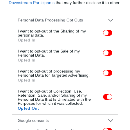
της χώρας μου»
Downstream Participants
that may further disclose it to other
third parties.
Αγίου Πνεύματος: Πώς λειτουργούν σούπερ μάρκετ και
καταστήματα -Για ποιους είναι αργία
Please note that this website/app uses one or more Google
Personal Data Processing Opt Outs
services and may gather and store information including but
not limited to your visit or usage behaviour. You may click to
I want to opt-out of the Sharing of my
personal data.
grant or deny consent to Google and its third-party tags to
Opted In
use your data for below specified purposes in below Google
consent section.
I want to opt-out of the Sale of my
Personal Data.
Opted In
I want to opt-out of processing my
Personal Data for Targeted Advertising.
Opted In
I want to opt-out of Collection, Use,
Retention, Sale, and/or Sharing of my
Personal Data that Is Unrelated with the
Purposes for which it was collected.
Opted Out
Google consents