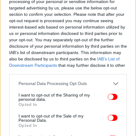
processing of your personal or sensitive information for
όσοι συνταξιούχοι δεν είδαν καμία από τις
targeted advertising by us, please use the below opt-out
αυξήσεις. Πρόκειται για 120.000 περίπου
section to confirm your selection. Please note that after your
συνταξιούχους (περίπου το 5% του συνόλου) με
opt-out request is processed you may continue seeing
προσωπική διαφορά και με άθροισμα κύριων
interest-based ads based on personal information utilized by
συντάξεων που κυμαίνεται μεταξύ 800 ευρώ-1.000
us or personal information disclosed to third parties prior to
your opt-out. You may separately opt-out of the further
ευρώ τον μήνα. Αυτοί οι συνταξιούχοι θα λάβουν
disclosure of your personal information by third parties on the
έκτακτη ενίσχυση 300 ευρώ.
IAB’s list of downstream participants. This information may
also be disclosed by us to third parties on the
IAB’s List of
Downstream Participants
that may further disclose it to other
third parties.
Please note that this website/app uses one or more Google
Personal Data Processing Opt Outs
services and may gather and store information including but
not limited to your visit or usage behaviour. You may click to
I want to opt-out of the Sharing of my
personal data.
grant or deny consent to Google and its third-party tags to
Opted In
use your data for below specified purposes in below Google
consent section.
I want to opt-out of the Sale of my
Personal Data.
Opted In