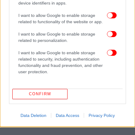
device identifiers in apps.
αυτοί την έκτακτη ενίσχυση των 300 ευρώ.
I want to allow Google to enable storage
Συνολικά 560.000 συνταξιούχοι, με άθροισμα
related to functionality of the website or app.
κύριων συντάξεων έως 1.100 ευρώ και τα
χαρακτηριστικά, που προαναφέρθηκαν, θα λάβουν
I want to allow Google to enable storage
related to personalization.
το ανώτατο ποσό των 300 ευρώ.
I want to allow Google to enable storage
Στην τέταρτη κατηγορία είναι όσοι συνταξιούχοι
related to security, including authentication
έχουν άθροισμα κύριων συντάξεων από 1.100 ευρώ
functionality and fraud prevention, and other
έως 1.600 ευρώ τον μήνα, έχουν προσωπική
user protection.
διαφορά και ωφελήθηκαν μόνο από την κατάργηση
της ειδικής εισφοράς αλληλεγγύης κατά μέσο όρο
με 111 ευρώ ετησίως. Οι συνταξιούχοι αυτοί είναι
CONFIRM
300.000 και θα λάβουν 250 ευρώ.
Data Deletion
Data Access
Privacy Policy