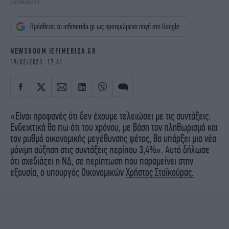
Eurokinissi
iBOOKS
ΖΩΔΙΑ
OSCARS
THE OCEAN
Πρόσθεσε το iefimerida.gr ως προτιμώμενη πηγή στη Google
MEDIA
ELAMEFORA
NEWSROOM IEFIMERIDA.GR
NEWSLETTER
19/02/2023 17:41
«Είναι προφανές ότι δεν έχουμε τελειώσει με τις συντάξεις.
Ενδεικτικά θα πω ότι του χρόνου, με βάση τον πληθωρισμό και
τον ρυθμό οικονομικής μεγέθυνσης φέτος, θα υπάρξει μια νέα
μόνιμη αύξηση στις συντάξεις περίπου 3,4%». Αυτό δήλωσε
ότι σχεδιάζει η ΝΔ, σε περίπτωση που παραμείνει στην
εξουσία, ο υπουργός Οικονομικών
Χρήστος Σταϊκούρας.