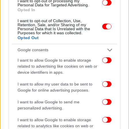
I want to opt-out of processing my
Personal Data for Targeted Advertising.
Opted In
Στη δεύτερη κατηγορία είναι όσοι συνταξιούχοι
I want to opt-out of Collection, Use,
Retention, Sale, and/or Sharing of my
έχουν προσωπική διαφορά και η μόνη ενίσχυση
Personal Data that Is Unrelated with the
Purposes for which it was collected.
που έλαβαν το προηγούμενο διάστημα ήταν η
Opted Out
έκτακτη καταβολή των 250 ευρώ τα Χριστούγεννα.
Πρόκειται για 370.000 χαμηλοσυνταξιούχους, με
Google consents
συντάξεις έως 800 ευρώ τον μήνα και αυτοί οι
I want to allow Google to enable storage
συνταξιούχοι θα λάβουν έκτακτη ενίσχυση 300
related to advertising like cookies on web or
ευρώ.
device identifiers in apps.
Στην τρίτη κατηγορία είναι όσοι συνταξιούχοι
I want to allow my user data to be sent to
Google for online advertising purposes.
έχουν άθροισμα κύριων συντάξεων μεταξύ 1.000
ευρώ-1.100 ευρώ τον μήνα, έχουν προσωπική
I want to allow Google to send me
διαφορά και είδαν μόνο μία μικρή ενίσχυση από
personalized advertising.
την κατάργηση της ειδικής εισφοράς αλληλεγγύης
κατά μέσο όρο 36 ευρώ τον χρόνο. Πρόκειται για
I want to allow Google to enable storage
70.000 συνταξιούχους, οι οποίοι θα λάβουν και
related to analytics like cookies on web or