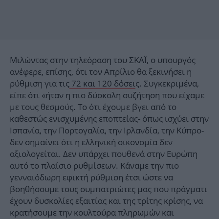
Μιλώντας στην τηλεόραση του ΣΚΑΪ, ο υπουργός
ανέφερε, επίσης, ότι τον Απρίλιο θα ξεκινήσει η
ρύθμιση για τις
72 και 120 δόσει
ς. Συγκεκριμένα,
είπε ότι «ήταν η πιο δύσκολη συζήτηση που είχαμε
με τους θεσμούς. Το ότι έχουμε βγει από το
καθεστώς ενισχυμένης εποπτείας- όπως ισχύει στην
Ισπανία, την Πορτογαλία, την Ιρλανδία, την Κύπρο-
δεν σημαίνει ότι η ελληνική οικονομία δεν
αξιολογείται. Δεν υπάρχει πουθενά στην Ευρώπη
αυτό το πλαίσιο ρυθμίσεων. Κάναμε την πιο
γενναιόδωρη εφικτή ρύθμιση έτσι ώστε να
βοηθήσουμε τους συμπατριώτες μας που πράγματι
έχουν δυσκολίες εξαιτίας και της τρίτης κρίσης, να
κρατήσουμε την κουλτούρα πληρωμών και